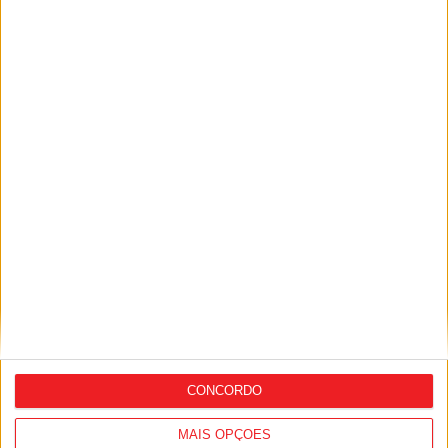
Transportes entrou em funcionamento
Castro Daire: Assinados contratos para
reforço de fibra ótica no concelho
CONCORDO
MAIS OPÇÕES