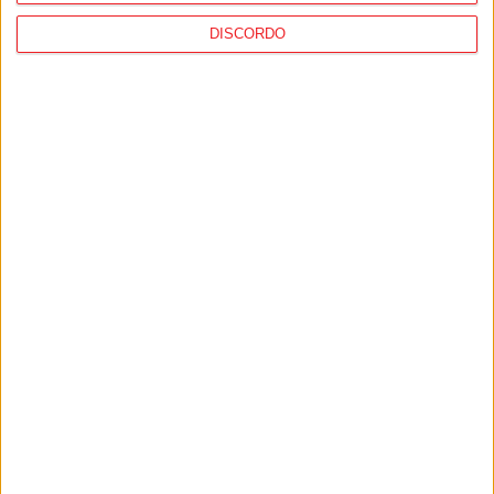
DISCORDO
Castro Daire: Município assina protocolo
com a Liga dos Combatentes
PUB