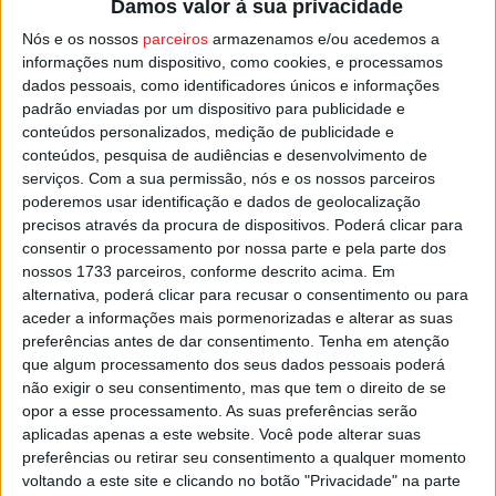
Damos valor à sua privacidade
A autarquia de Castro Daire adianta que vai continuar a
Nós e os nossos
parceiros
armazenamos e/ou acedemos a
renovação da frota do município, uma aposta que assume
informações num dispositivo, como cookies, e processamos
dados pessoais, como identificadores únicos e informações
“na procura de melhores condições de conforto e
padrão enviadas por um dispositivo para publicidade e
segurança a todos os que sejam transportados por
conteúdos personalizados, medição de publicidade e
viaturas municipais”, pode ler-se na nota de imprensa.
conteúdos, pesquisa de audiências e desenvolvimento de
serviços.
Com a sua permissão, nós e os nossos parceiros
poderemos usar identificação e dados de geolocalização
O novo autocarro tem uma decoração que serve como
precisos através da procura de dispositivos. Poderá clicar para
promoção do concelho através da hashtag
consentir o processamento por nossa parte e pela parte dos
#
visitcastrodaire
.
nossos 1733 parceiros, conforme descrito acima. Em
alternativa, poderá clicar para recusar o consentimento ou para
aceder a informações mais pormenorizadas e alterar as suas
Esta e outras notícias para ouvir na Estação Diária – 96.8
preferências antes de dar consentimento.
Tenha em atenção
FM ou em
www.968.fm
.
que algum processamento dos seus dados pessoais poderá
não exigir o seu consentimento, mas que tem o direito de se
Pub
opor a esse processamento. As suas preferências serão
aplicadas apenas a este website. Você pode alterar suas
preferências ou retirar seu consentimento a qualquer momento
voltando a este site e clicando no botão "Privacidade" na parte