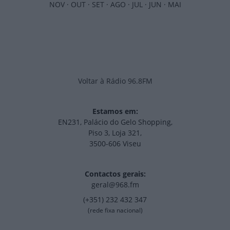
NOV
·
OUT
·
SET
·
AGO
·
JUL
·
JUN
·
MAI
Voltar à Rádio 96.8FM
Estamos em:
EN231, Palácio do Gelo Shopping,
Piso 3, Loja 321,
3500-606 Viseu
Contactos gerais:
geral@968.fm
(+351) 232 432 347
(rede fixa nacional)