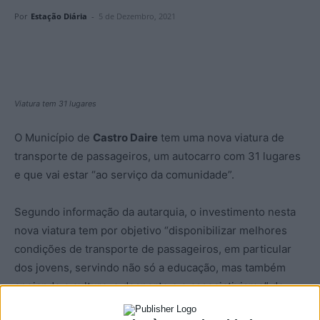
Por
Estação Diária
-
5 de Dezembro, 2021
Viatura tem 31 lugares
O Município de
Castro Daire
tem uma nova viatura de
transporte de passageiros, um autocarro com 31 lugares
e que vai estar “ao serviço da comunidade”.
Segundo informação da autarquia, o investimento nesta
nova viatura tem por objetivo “disponibilizar melhores
condições de transporte de passageiros, em particular
dos jovens, servindo não só a educação, mas também
apoiando a cultura, o desporto e o associativismo” do
concelho.