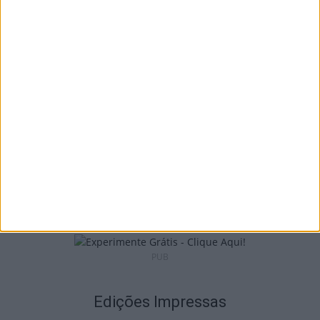
Tondela: Exposição de Fórmula 1 no Museu
do Caramulo ultrapassa os...
6 de Agosto, 2026
Viseu: Câmara aprova projeto para instalar
54 câmaras de videovigilância em...
6 de Agosto, 2026
PUB
Edições Impressas