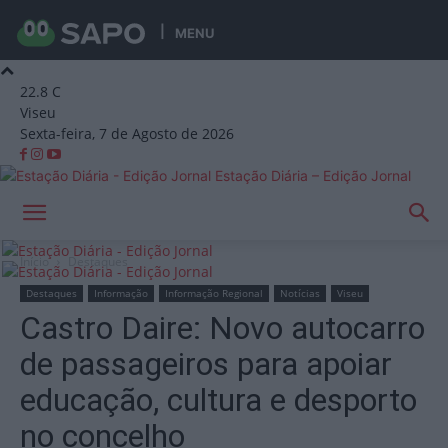
MENU
22.8
C
Viseu
Sexta-feira, 7 de Agosto de 2026
Estação Diária – Edição Jornal
Início
Destaques
Destaques
Informação
Informação Regional
Notícias
Viseu
Castro Daire: Novo autocarro
de passageiros para apoiar
educação, cultura e desporto
no concelho