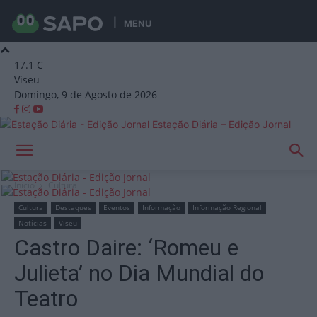
MENU
17.1
C
Viseu
Domingo, 9 de Agosto de 2026
Estação Diária – Edição Jornal
Início
Cultura
Cultura
Destaques
Eventos
Informação
Informação Regional
Notícias
Viseu
Castro Daire: ‘Romeu e
Julieta’ no Dia Mundial do
Teatro