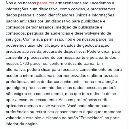
Nós e os nossos
parceiros
armazenamos e/ou acedemos a
feito através da plataforma eletrónica Bol, com link
informações num dispositivo, como cookies, e processamos
disponível no site do município de Castro Daire.
dados pessoais, como identificadores únicos e informações
padrão enviadas por um dispositivo para publicidade e
Esta e outras notícias para ouvir na Estação Diária – 96.8
conteúdos personalizados, medição de publicidade e
conteúdos, pesquisa de audiências e desenvolvimento de
FM ou em
www.968.fm
.
serviços.
Com a sua permissão, nós e os nossos parceiros
poderemos usar identificação e dados de geolocalização
Pub
precisos através da procura de dispositivos. Poderá clicar para
consentir o processamento por nossa parte e pela parte dos
nossos 1733 parceiros, conforme descrito acima. Em
alternativa, poderá clicar para recusar o consentimento ou para
TAGS
Castro Daire
Dia Mundial do Teatro
aceder a informações mais pormenorizadas e alterar as suas
preferências antes de dar consentimento.
Tenha em atenção
que algum processamento dos seus dados pessoais poderá
não exigir o seu consentimento, mas que tem o direito de se
opor a esse processamento. As suas preferências serão
aplicadas apenas a este website. Você pode alterar suas
preferências ou retirar seu consentimento a qualquer momento
voltando a este site e clicando no botão "Privacidade" na parte
inferior da página.
Artigo anterior
Próximo artigo