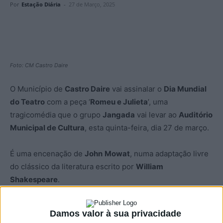
Por
Estação Diária
-
27 de Março, 2025
Foto: CM Castro Daire
O Município de
Castro Daire
vai assinalar o
Dia Mundial
do Teatro
com a peça ‘
Romeu e Julieta
’, uma
tragicomédia que o grupo
Jangada
vai levar ao
Auditório
Municipal de Cultura
, esta quinta-feira, dia 27 de março.
É uma encenação de
John
Mowat
, numa adaptação livre
do clássico da literatura escrito por
William
Shakespeare
.
A peça pode ser vista pelas 21:00, tem entrada gratuita,
Damos valor à sua privacidade
mas é necessária reserva de bilhete, o que pode já ser