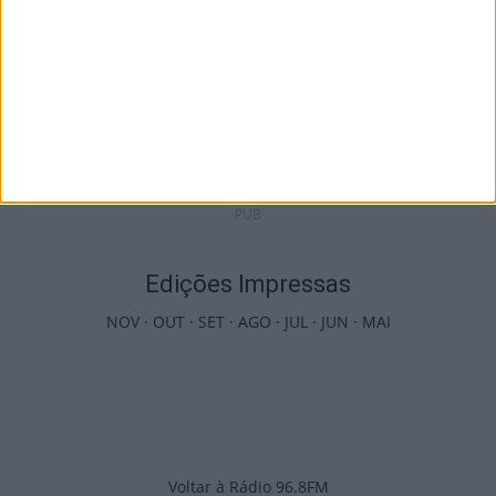
Incêndios: Viseu é o segundo distrito do
país com mais área...
7 de Agosto, 2026
PUB
Edições Impressas
NOV
·
OUT
·
SET
·
AGO
·
JUL
·
JUN
·
MAI
Voltar à Rádio 96.8FM