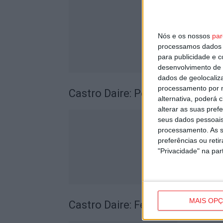
Nós e os nossos
par
processamos dados p
para publicidade e 
desenvolvimento de 
dados de geolocaliza
processamento por n
Castro Daire: Penedo do Cavalei
alternativa, poderá
alterar as suas pref
seus dados pessoais
processamento. As s
preferências ou reti
"Privacidade" na part
MAIS OP
Castro Daire: Festival Trás-U-