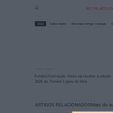
TAGS
Castro Daire
Município Amigo Crianças
U
Artigo anterior
Futebol Formação: Viseu vai receber a edição
2026 do Torneio Lopes da Silva
ARTIGOS RELACIONADOS
Mais do a