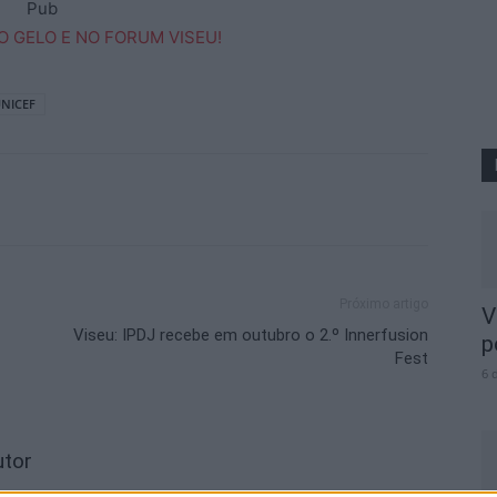
Pub
NICEF
Próximo artigo
V
Viseu: IPDJ recebe em outubro o 2.º Innerfusion
p
Fest
6 
utor