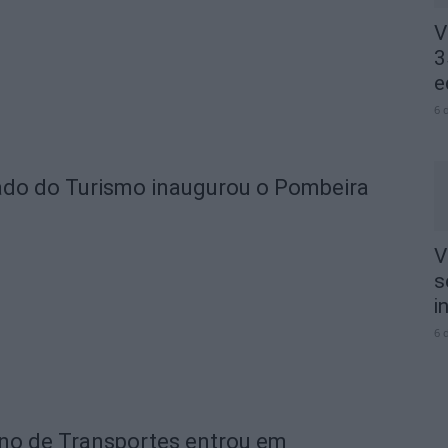
V
3
e
6 
tado do Turismo inaugurou o Pombeira
V
s
i
6 
ano de Transportes entrou em