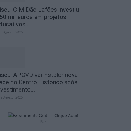
iseu: CIM Dão Lafões investiu
50 mil euros em projetos
ducativos...
de Agosto, 2026
iseu: APCVD vai instalar nova
ede no Centro Histórico após
nvestimento...
de Agosto, 2026
PUB