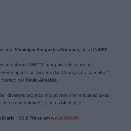
do como
Município Amigo das Crianças
, pela
UNICEF
.
andidatura à UNICEF, por parte da autarquia
ver e aplicar os Direitos das Crianças no concelho”
liderado por
Paulo
Almeida
.
de “diversos projetos inovadores com elevadas taxas
ivo na comunidade”, frisou o Município.
ão Diária – 96.8 FM ou em
www.968.fm