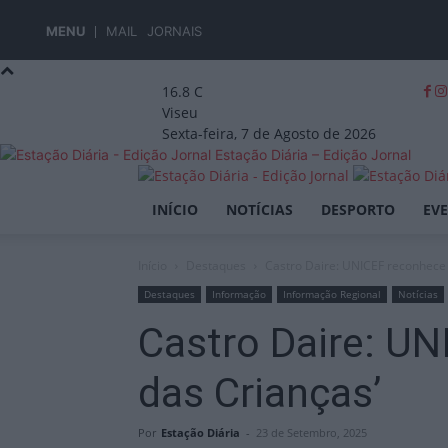
MENU
MAIL
JORNAIS
16.8
C
Viseu
Sexta-feira, 7 de Agosto de 2026
Estação Diária – Edição Jornal
INÍCIO
NOTÍCIAS
DESPORTO
EV
Início
Destaques
Castro Daire: UNICEF reconhece
Destaques
Informação
Informação Regional
Notícias
Castro Daire: U
das Crianças’
Por
Estação Diária
-
23 de Setembro, 2025