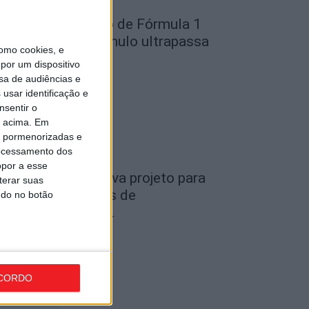
ondela: Exposição de Fórmula 1
o Museu do Caramulo ultrapassa
omo cookies, e
s...
por um dispositivo
de Agosto, 2026
sa de audiências e
usar identificação e
nsentir o
o acima. Em
is pormenorizadas e
ocessamento dos
opor a esse
iseu: Câmara aprova projeto para
terar suas
nstalar 54 câmaras de
ndo no botão
ideovigilância em...
de Agosto, 2026
CORDO