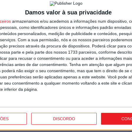
T
Damos valor à sua privacidade
n
ceiros
armazenamos e/ou acedemos a informações num dispositivo, c
o
essoais, como identificadores únicos e informações padrão enviadas 
6 
conteúdos personalizados, medição de publicidade e conteúdos, pesqui
serviços.
Com a sua permissão, nós e os nossos parceiros poderemos 
ção precisos através da procura de dispositivos. Poderá clicar para co
ossa parte e pela parte dos nossos 1733 parceiros, conforme descrit
ro para observar o eclipse solar
 clicar para recusar o consentimento ou para aceder a informações ma
erências antes de dar consentimento.
Tenha em atenção que algum pr
 poderá não exigir o seu consentimento, mas que tem o direito de se 
V
uas preferências serão aplicadas apenas a este website. Você pode al
i
rar seu consentimento a qualquer momento voltando a este site e clica
e inferior da página.
v
6 
ÇÕES
DISCORDO
CON
Manto consolida-se como marca cultural