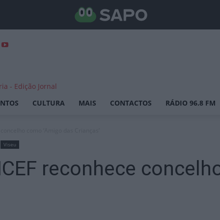
ENTOS
CULTURA
MAIS
CONTACTOS
RÁDIO 96.8 FM
 concelho como ‘Amigo das Crianças’
Viseu
NICEF reconhece concelh