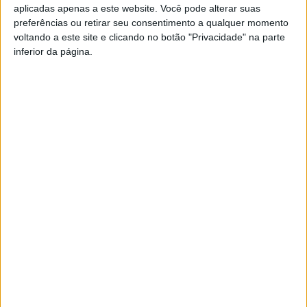
Final Nacional da eleição da Miss Teen Portugal 2025.
aplicadas apenas a este website. Você pode alterar suas
preferências ou retirar seu consentimento a qualquer momento
voltando a este site e clicando no botão "Privacidade" na parte
O programa fecha no dia 12 com a Castro Daire Young
inferior da página.
Revenge.
As inscrições para as V Jornadas da Juventude de Castro
Daire deverão ser feitas através do site
juventudescastrodaire.pt
Esta e outras notícias para ouvir na Estação Diária – 96.8
FM ou em
www.968.fm
.
Pub
TAGS
Castro Daire
Evento
Jornadas da Juventude