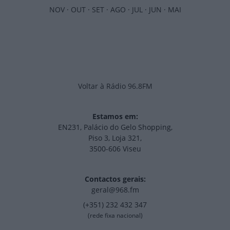
NOV
·
OUT
·
SET
·
AGO
·
JUL
·
JUN
·
MAI
Voltar à Rádio 96.8FM
Estamos em:
EN231, Palácio do Gelo Shopping,
Piso 3, Loja 321,
3500-606 Viseu
Contactos gerais:
geral@968.fm
(+351) 232 432 347
(rede fixa nacional)