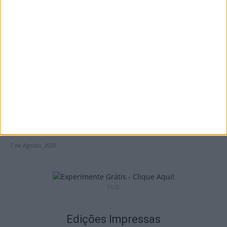
I Liga: Académico de Viseu quer travar
Benfica na Luz
7 de Agosto, 2026
Castro Daire: Jornadas da Juventude
arrancam com seis dias de atividades...
7 de Agosto, 2026
PUB
Edições Impressas