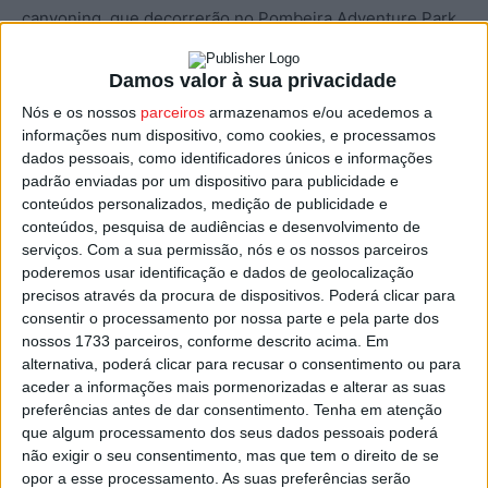
canyoning, que decorrerão no Pombeira Adventure Park,
e para as quais a inscrição é obrigatória.
Damos valor à sua privacidade
Dia 06 haverá atividades na Praia Fluvial de Folgosa e à
Nós e os nossos
parceiros
armazenamos e/ou acedemos a
noite, pelas 21:30, a Gala de Talento Jovem, nas
informações num dispositivo, como cookies, e processamos
Carrancas.
dados pessoais, como identificadores únicos e informações
padrão enviadas por um dispositivo para publicidade e
conteúdos personalizados, medição de publicidade e
No dia 07 de agosto o programa inclui atividades de
conteúdos, pesquisa de audiências e desenvolvimento de
paintball, e a noite vai fechar com a música da Banda Mau
serviços.
Com a sua permissão, nós e os nossos parceiros
Feitio.
poderemos usar identificação e dados de geolocalização
precisos através da procura de dispositivos. Poderá clicar para
consentir o processamento por nossa parte e pela parte dos
No programa do dia 08 destaque à noite para as atuações
nossos 1733 parceiros, conforme descrito acima. Em
de Ana Cardoso e de João Gonçalves e no dia 09 a
alternativa, poderá clicar para recusar o consentimento ou para
Castro Daire Color Run.
aceder a informações mais pormenorizadas e alterar as suas
preferências antes de dar consentimento.
Tenha em atenção
que algum processamento dos seus dados pessoais poderá
A 10 de agosto o Dia da Juventude contará com tunas
não exigir o seu consentimento, mas que tem o direito de se
académicas e uma serenata, e no dia 11 destaque para a
opor a esse processamento. As suas preferências serão