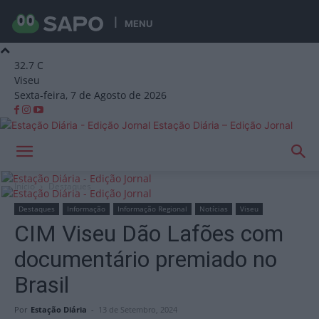
MENU
32.7
C
Viseu
Sexta-feira, 7 de Agosto de 2026
Estação Diária – Edição Jornal
Início
Destaques
Destaques
Informação
Informação Regional
Notícias
Viseu
CIM Viseu Dão Lafões com
documentário premiado no
Brasil
Por
Estação Diária
-
13 de Setembro, 2024