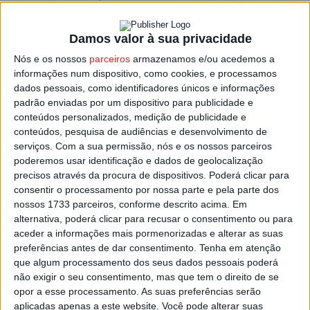
turismo, depois de vencer na categoria ‘Melhor
Documentário: Investigação em Turismo’ do festival
Damos valor à sua privacidade
Art&Tur, em Portugal, e do primeiro lugar na categoria
Nós e os nossos
parceiros
armazenamos e/ou acedemos a
‘Documentários, TV e WEB – Cultura e Herança’ do
informações num dispositivo, como cookies, e processamos
Festival Internacional de Filmes de Turismo de África, na
dados pessoais, como identificadores únicos e informações
padrão enviadas por um dispositivo para publicidade e
África do Sul.
conteúdos personalizados, medição de publicidade e
conteúdos, pesquisa de audiências e desenvolvimento de
Conduzido pelo arqueólogo
Pedro
Sobral
, ‘Rota de
serviços.
Com a sua permissão, nós e os nossos parceiros
Megalitismo: Templos para a Eternidade’ são 20 minutos
poderemos usar identificação e dados de geolocalização
de passagem por alguns dos mais extraordinários
precisos através da procura de dispositivos. Poderá clicar para
consentir o processamento por nossa parte e pela parte dos
monumentos megalíticos do país, que se encontram no
nossos 1733 parceiros, conforme descrito acima. Em
território dos 14 municípios que integram a CIM Viseu
alternativa, poderá clicar para recusar o consentimento ou para
Dão Lafões, rota que inclui 28 monumentos, dos quais 13
aceder a informações mais pormenorizadas e alterar as suas
classificados, e muitos deles considerados como
preferências antes de dar consentimento.
Tenha em atenção
que algum processamento dos seus dados pessoais poderá
referências a nível mundial.
não exigir o seu consentimento, mas que tem o direito de se
opor a esse processamento. As suas preferências serão
O documentário está disponível para visualização na
aplicadas apenas a este website. Você pode alterar suas