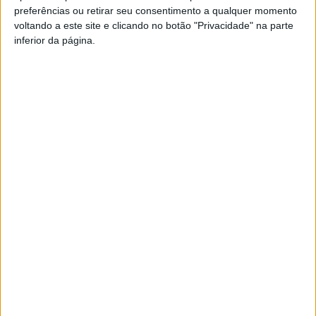
plataforma
Youtube
.
preferências ou retirar seu consentimento a qualquer momento
voltando a este site e clicando no botão "Privacidade" na parte
inferior da página.
Esta e outras notícias para ouvir na Estação Diária – 96.8
FM ou em
www.968.fm
.
Pub
TAGS
CIM Viseu Dão Lafões
Documentário
Rota do Megalitismo
Viseu
Artigo anterior
Próximo artigo