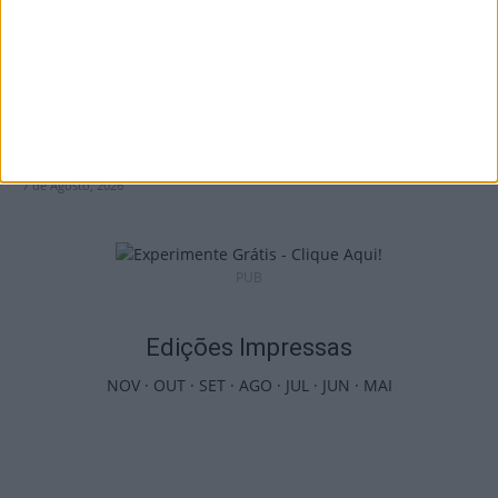
Viseu: Associação de Vila Chã de Sá
inaugura lar de 4,5...
7 de Agosto, 2026
PUB
Edições Impressas
NOV
·
OUT
·
SET
·
AGO
·
JUL
·
JUN
·
MAI