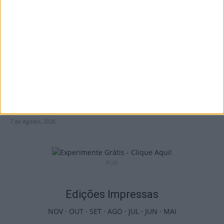
país com mais área...
7 de Agosto, 2026
Futebol: Jogadores do Académico e
Tondela vão exibir distinções oficiais nas...
7 de Agosto, 2026
PUB
Edições Impressas
NOV
·
OUT
·
SET
·
AGO
·
JUL
·
JUN
·
MAI