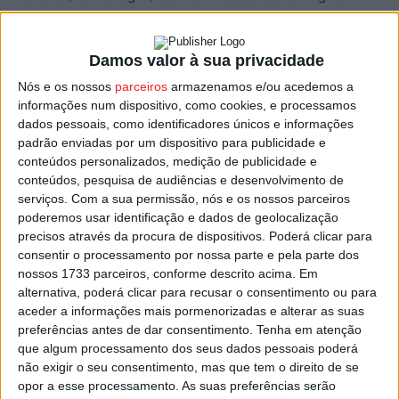
Faentina (Itália), parceiro líder desta rede europeia.
Damos valor à sua privacidade
Segundo os responsáveis pela Comunidade
Nós e os nossos
parceiros
armazenamos e/ou acedemos a
Intermunicipal (CIM) Viseu Dão Lafões todas estas
informações num dispositivo, como cookies, e processamos
cidades e regiões partilham características comuns,
dados pessoais, como identificadores únicos e informações
incluindo a dimensão, a demografia, a estrutura
padrão enviadas por um dispositivo para publicidade e
geográfica e têm necessidades semelhantes, “o que
conteúdos personalizados, medição de publicidade e
torna esta colaboração útil no sentido de promover
conteúdos, pesquisa de audiências e desenvolvimento de
serviços.
Com a sua permissão, nós e os nossos parceiros
mudanças positivas nas respetivas comunidades”.
poderemos usar identificação e dados de geolocalização
precisos através da procura de dispositivos. Poderá clicar para
A rede reconhece haver alguma iliteracia digital que
consentir o processamento por nossa parte e pela parte dos
funciona como barreira no acesso aos transportes, em
nossos 1733 parceiros, conforme descrito acima. Em
alternativa, poderá clicar para recusar o consentimento ou para
especial por parte da população mais idosa, e procura
aceder a informações mais pormenorizadas e alterar as suas
com este projeto garantir que “todos,
preferências antes de dar consentimento.
Tenha em atenção
independentemente da idade ou do sexo, possam utilizar
que algum processamento dos seus dados pessoais poderá
serviços de transporte modernos”.
não exigir o seu consentimento, mas que tem o direito de se
opor a esse processamento. As suas preferências serão