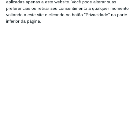
aplicadas apenas a este website. Você pode alterar suas
A Econnecting está entre as trinta redes financiadas pelo
preferências ou retirar seu consentimento a qualquer momento
URBACT IV, um programa europeu para a promoção da
voltando a este site e clicando no botão "Privacidade" na parte
cooperação e da troca de ideias entre cidades e regiões,
inferior da página.
no âmbito de redes temáticas, e pela partilha de
conhecimentos e boas práticas urbanas de forma
participativa.
Esta e outras notícias para ouvir na Estação Diária – 96.8
FM ou em
www.968.fm
.
Pub
TAGS
CIM Viseu Dão Lafões
Econnecting