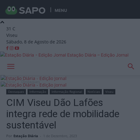
MENU
31
C
Viseu
Sábado, 8 de Agosto de 2026
Estação Diária – Edição Jornal
Início
Destaques
Destaques
Informação
Informação Regional
Notícias
Viseu
CIM Viseu Dão Lafões
integra rede de mobilidade
sustentável
Por
Estação Diária
-
1 de Dezembro, 2023