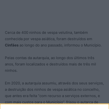
Cerca de 400 ninhos de vespa velutina, também
conhecida por vespa asiática, foram destruídos em
Cinfães
ao longo do ano passado, informou o Município.
Pelas contas da autarquia, ao longo dos últimos três
anos, foram localizados e destruídos mais de três mil
ninhos.
Em 2020, a autarquia assumiu, através dos seus serviços,
a destruição dos ninhos de vespa asiática no concelho,
que antes era feita “com recurso a serviços externos, e
com mais custos para o Município”, frisou o autarca de
Cinfães, Armando Mourisco.