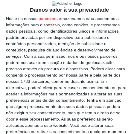
Damos valor à sua privacidade
Em 2020, lembrou o autarca, a Câmara comprou todo o
Nós e os nossos
parceiros
armazenamos e/ou acedemos a
equipamento necessário e deu formação a trabalhadores
informações num dispositivo, como cookies, e processamos
da autarquia, que complementaram as suas funções
dados pessoais, como identificadores únicos e informações
padrão enviadas por um dispositivo para publicidade e
laborais com o combate à vespa asiática
conteúdos personalizados, medição de publicidade e
conteúdos, pesquisa de audiências e desenvolvimento de
Garante Armando Mourisco que esta solução acabou por
serviços.
Com a sua permissão, nós e os nossos parceiros
tornar o serviço mais rápido, e mais báratro para a
poderemos usar identificação e dados de geolocalização
precisos através da procura de dispositivos. Poderá clicar para
autarquia, já que os ninhos são destruídos pouco depois
consentir o processamento por nossa parte e pela parte dos
de serem detetados.
nossos 1733 parceiros, conforme descrito acima. Em
alternativa, poderá clicar para recusar o consentimento ou para
Autarquia, juntas de freguesia e também os apicultores
aceder a informações mais pormenorizadas e alterar as suas
do concelho, estão unidos neste combate à vespa
preferências antes de dar consentimento.
Tenha em atenção
que algum processamento dos seus dados pessoais poderá
asiática, uma espécie predadora que ataca colmeias e
não exigir o seu consentimento, mas que tem o direito de se
provoca graves prejuízos na produção de mel.
opor a esse processamento. As suas preferências serão
aplicadas apenas a este website. Você pode alterar suas
Esta e outras notícias para ouvir na Estação Diária – 96.8
preferências ou retirar seu consentimento a qualquer momento