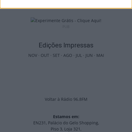
9 de Agosto, 2026
PUB
Edições Impressas
NOV
·
OUT
·
SET
·
AGO
·
JUL
·
JUN
·
MAI
Voltar à Rádio 96.8FM
Estamos em:
EN231, Palácio do Gelo Shopping,
Piso 3, Loja 321,