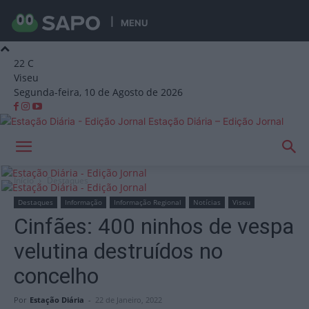
MENU
22
C
Viseu
Segunda-feira, 10 de Agosto de 2026
Estação Diária – Edição Jornal
Início
Destaques
Destaques
Informação
Informação Regional
Notícias
Viseu
Cinfães: 400 ninhos de vespa
velutina destruídos no
concelho
Por
Estação Diária
-
22 de Janeiro, 2022