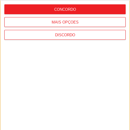
‘preocupantes’
CONCORDO
MAIS OPÇÕES
DISCORDO
Futsal Feminino: Heróis da Aventura mais
longe da final-four da Taça Nacional