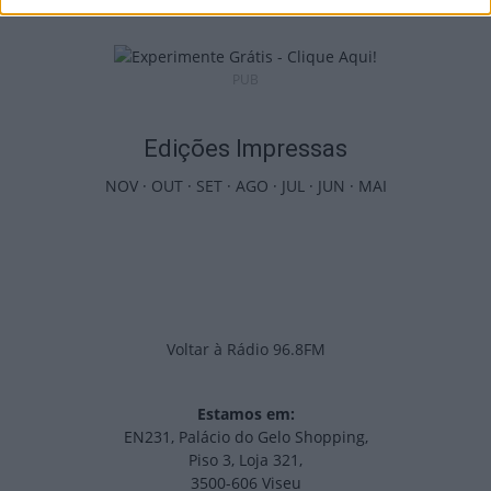
PUB
Edições Impressas
NOV
·
OUT
·
SET
·
AGO
·
JUL
·
JUN
·
MAI
Voltar à Rádio 96.8FM
Estamos em:
EN231, Palácio do Gelo Shopping,
Piso 3, Loja 321,
3500-606 Viseu