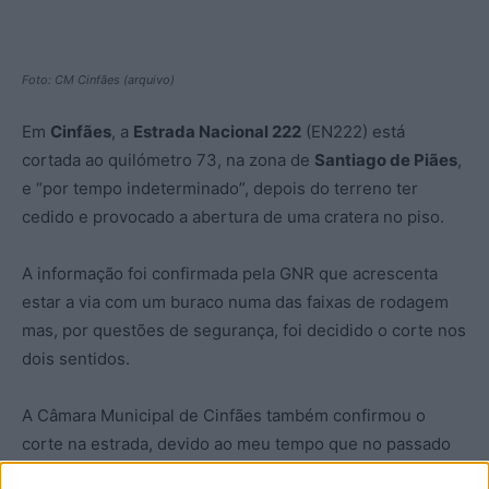
Foto: CM Cinfães (arquivo)
Em
Cinfães
, a
Estrada Nacional 222
(EN222) está
cortada ao quilómetro 73, na zona de
Santiago de Piães
,
e “por tempo indeterminado”, depois do terreno ter
cedido e provocado a abertura de uma cratera no piso.
A informação foi confirmada pela GNR que acrescenta
estar a via com um buraco numa das faixas de rodagem
mas, por questões de segurança, foi decidido o corte nos
dois sentidos.
A Câmara Municipal de Cinfães também confirmou o
corte na estrada, devido ao meu tempo que no passado
fim-de-semana assolou a região e abriu uma cratera na