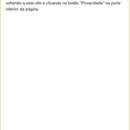
voltando a este site e clicando no botão "Privacidade" na parte
Pub
inferior da página.
TAGS
Cinfães
EN 222
Artigo anterior
Próximo artigo
São João da Pesqueira:
Castro Daire: Mau tempo
Município vai avançar com
atrasou a requalificação a
a requalificação da EN
Avenida 25 de Abril
223/3