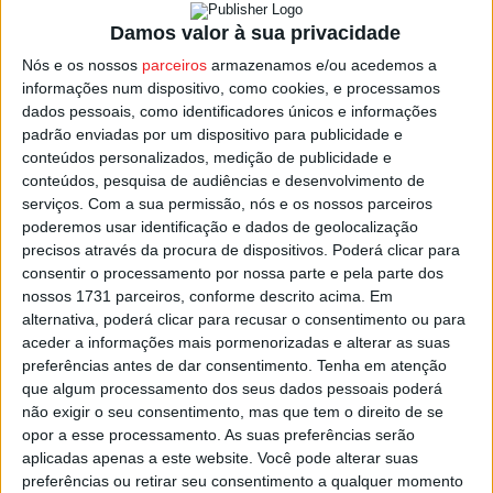
via no sentido Cinfães-Souselo, no lugar da Ribeira, na
Damos valor à sua privacidade
freguesia de Santiago de Piães, acrescentando que a
Nós e os nossos
parceiros
armazenamos e/ou acedemos a
alternativa ao trânsito passa pelo recurso à Estrada
informações num dispositivo, como cookies, e processamos
Municipal 1015.
dados pessoais, como identificadores únicos e informações
padrão enviadas por um dispositivo para publicidade e
Câmara de Cinfães e Infraestruturas de Portugal (IP) vão
conteúdos personalizados, medição de publicidade e
conteúdos, pesquisa de audiências e desenvolvimento de
reunir para avaliar a situação, tendo a empresa público já
serviços.
Com a sua permissão, nós e os nossos parceiros
adiantado a informação que o estrago é grande e vai
poderemos usar identificação e dados de geolocalização
obrigar a que seja feito um projeto de execução para a
precisos através da procura de dispositivos. Poderá clicar para
reposição das condições de circulação, que deverá
consentir o processamento por nossa parte e pela parte dos
nossos 1731 parceiros, conforme descrito acima. Em
passar pela “reposição dos sistemas de drenagem,
alternativa, poderá clicar para recusar o consentimento ou para
estabilização dos taludes e construção de muros de
aceder a informações mais pormenorizadas e alterar as suas
suporte, bem como a reconstrução da plataforma
preferências antes de dar consentimento.
Tenha em atenção
rodoviária”.
que algum processamento dos seus dados pessoais poderá
não exigir o seu consentimento, mas que tem o direito de se
opor a esse processamento. As suas preferências serão
Esta e outras notícias para ouvir na Estação Diária – 96.8
aplicadas apenas a este website. Você pode alterar suas
FM ou em
www.968.fm
preferências ou retirar seu consentimento a qualquer momento