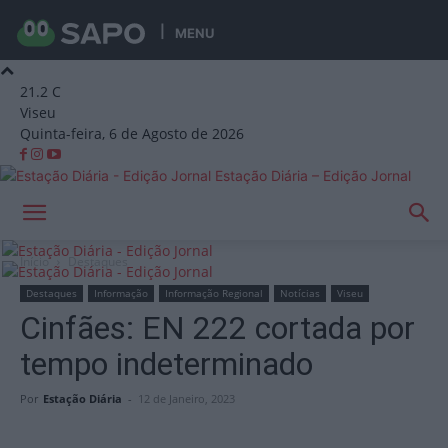
MENU
21.2
C
Viseu
Quinta-feira, 6 de Agosto de 2026
Estação Diária – Edição Jornal
Início
Destaques
Destaques
Informação
Informação Regional
Notícias
Viseu
Cinfães: EN 222 cortada por
tempo indeterminado
Por
Estação Diária
-
12 de Janeiro, 2023