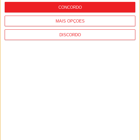
CONCORDO
MAIS OPÇÕES
DISCORDO
Incêndios: Vouzela e Cinfães continuam
‘preocupantes’