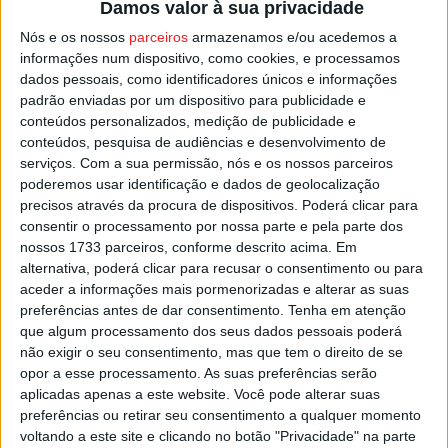
Damos valor à sua privacidade
temporário da população. O acesso já foi restabelecido,
Nós e os nossos
parceiros
armazenamos e/ou acedemos a
mas a estrada continuará interdita por tempo
informações num dispositivo, como cookies, e processamos
indeterminado.
dados pessoais, como identificadores únicos e informações
padrão enviadas por um dispositivo para publicidade e
conteúdos personalizados, medição de publicidade e
O temporal causou ainda cortes de energia em
conteúdos, pesquisa de audiências e desenvolvimento de
Verdozedo e obrigou ao realojamento preventivo de um
serviços.
Com a sua permissão, nós e os nossos parceiros
casal. No terreno, equipas municipais continuam a
poderemos usar identificação e dados de geolocalização
trabalhar na desobstrução e limpeza das vias.
precisos através da procura de dispositivos. Poderá clicar para
consentir o processamento por nossa parte e pela parte dos
nossos 1733 parceiros, conforme descrito acima. Em
Esta e outras notícias para ouvir na Estação Diária – 96.8
alternativa, poderá clicar para recusar o consentimento ou para
FM ou em
www.968.fm
.
aceder a informações mais pormenorizadas e alterar as suas
preferências antes de dar consentimento.
Tenha em atenção
Pub
que algum processamento dos seus dados pessoais poderá
não exigir o seu consentimento, mas que tem o direito de se
opor a esse processamento. As suas preferências serão
aplicadas apenas a este website. Você pode alterar suas
preferências ou retirar seu consentimento a qualquer momento
TAGS
Cinfães
Mau tempo
voltando a este site e clicando no botão "Privacidade" na parte