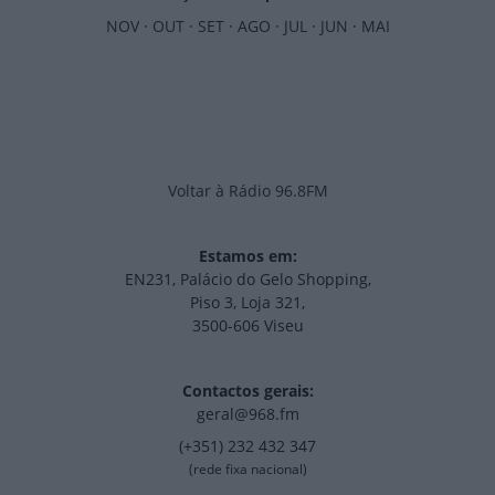
NOV
·
OUT
·
SET
·
AGO
·
JUL
·
JUN
·
MAI
Voltar à Rádio 96.8FM
Estamos em:
EN231, Palácio do Gelo Shopping,
Piso 3, Loja 321,
3500-606 Viseu
Contactos gerais:
geral@968.fm
(+351) 232 432 347
(rede fixa nacional)