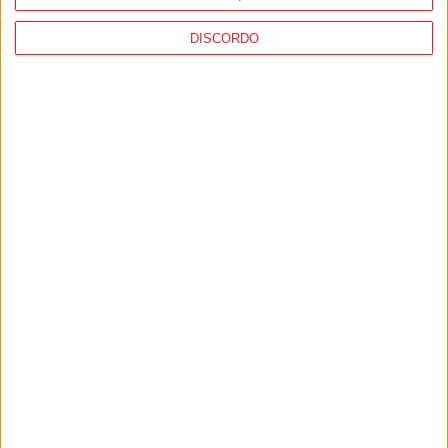
DISCORDO
Futsal Feminino: Heróis da Aventura mais
longe da final-four da Taça Nacional