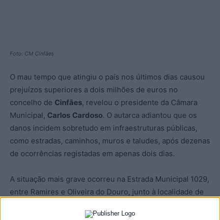
Foto: CM Cinfães
O mau tempo que atingiu o país nos últimos dias causou
prejuízos superiores a dois milhões de euros no
concelho de
Cinfães
, revelou o presidente da Câmara
Municipal,
Carlos
Cardoso
. O autarca adiantou que os
danos incidem sobretudo em infraestruturas públicas,
como estradas, caminhos, muros e taludes, após dezenas
de ocorrências registadas em apenas dois dias.
A situação mais grave ocorreu na Estrada Municipal 1029,
entre Ramires e Oliveira do Douro, junto à localidade de
Sabroso, onde a estrada praticamente desapareceu
devido a uma derrocada, provocando o isolamento