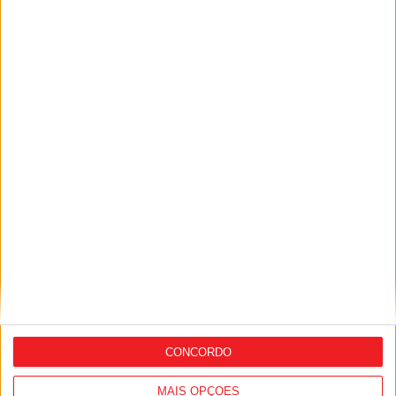
Futebol: Cinfães fecha baliza com
reforço e renovação
Incêndios: Vouzela e Cinfães continuam
‘preocupantes’
CONCORDO
MAIS OPÇÕES