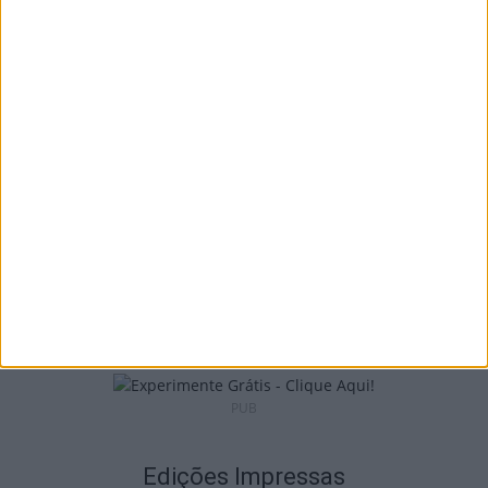
Liga 2: Tondela já tem data para receção à
Académica e deslocação...
9 de Agosto, 2026
Futebol: 2.ª Divisão Distrital de Viseu já tem
séries e calendário
9 de Agosto, 2026
PUB
Edições Impressas