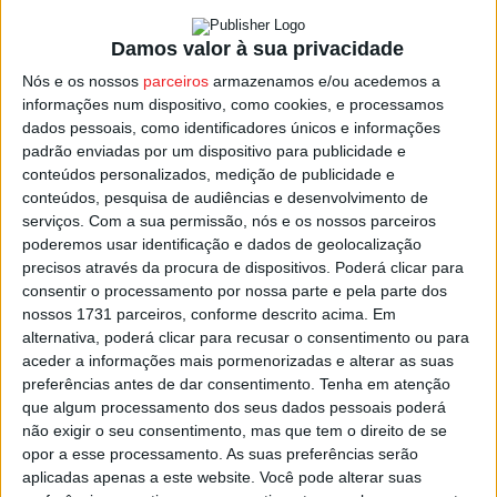
Arranca em Vouzela, sábado 31 de agosto, com duplas
Damos valor à sua privacidade
passagens pelas especiais da
Penoita
(8,70 km – 16:13 e
Nós e os nossos
parceiros
armazenamos e/ou acedemos a
18:19) e
Vouzela/Castelo
(7,10 km- 16:41 e 18:47) e ainda
informações num dispositivo, como cookies, e processamos
dados pessoais, como identificadores únicos e informações
a super-especial noturna de
Vouzela
(2,60 km – 21h20 e
padrão enviadas por um dispositivo para publicidade e
21h39), seguindo as equipas para o parque fechado, no
conteúdos personalizados, medição de publicidade e
Parque Urbano de Santiago, em Viseu, com a primeira a
conteúdos, pesquisa de audiências e desenvolvimento de
entrar às 23:15.
serviços.
Com a sua permissão, nós e os nossos parceiros
poderemos usar identificação e dados de geolocalização
precisos através da procura de dispositivos. Poderá clicar para
No domingo, a prova ruma ao concelho de Viseu, também
consentir o processamento por nossa parte e pela parte dos
com duplas passagens pelas classificativas de
Povolide
nossos 1731 parceiros, conforme descrito acima. Em
(7,10 km – 11:37 e 14:19) e
Santa Eufémia
(10,70 km –
alternativa, poderá clicar para recusar o consentimento ou para
aceder a informações mais pormenorizadas e alterar as suas
12:02 e 14:44).
preferências antes de dar consentimento.
Tenha em atenção
que algum processamento dos seus dados pessoais poderá
Pelas 15:40, as equipas entram em parque fechado na
não exigir o seu consentimento, mas que tem o direito de se
Feira de S. Mateus, procedendo-se, posteriormente, a
opor a esse processamento. As suas preferências serão
aplicadas apenas a este website. Você pode alterar suas
entrega de prémios no palco principal do certame.