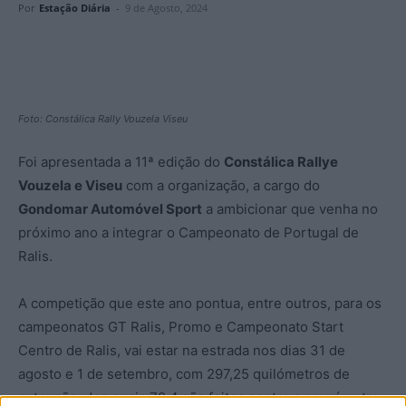
Por
Estação Diária
-
9 de Agosto, 2024
Foto: Constálica Rally Vouzela Viseu
Foi apresentada a 11ª edição do
Constálica Rallye
Vouzela e Viseu
com a organização, a cargo do
Gondomar Automóvel Sport
a ambicionar que venha no
próximo ano a integrar o Campeonato de Portugal de
Ralis.
A competição que este ano pontua, entre outros, para os
campeonatos GT Ralis, Promo e Campeonato Start
Centro de Ralis, vai estar na estrada nos dias 31 de
agosto e 1 de setembro, com 297,25 quilómetros de
extensão, dos quais 72,4 são feitos contra o cronómetro.