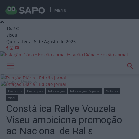
MENU
16.2
C
Viseu
Quinta-feira, 6 de Agosto de 2026
Estação Diária – Edição Jornal
Início
Desporto
Desporto
Destaques
Informação
Informação Regional
Notícias
Viseu
Constálica Rallye Vouzela
Viseu ambiciona promoção
ao Nacional de Ralis