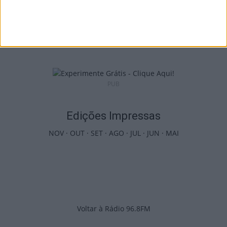
Futebol: David Silva apita Benfica-
Académico de Viseu e Flávio Lima o...
5 de Agosto, 2026
PUB
Edições Impressas
NOV
·
OUT
·
SET
·
AGO
·
JUL
·
JUN
·
MAI
Voltar à Rádio 96.8FM