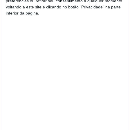
preferências ou retirar seu consentimento a qualquer momento
voltando a este site e clicando no botão "Privacidade" na parte
Esta e outras notícias para ouvir na Estação Diária – 96.8
inferior da página.
FM ou em
www.968.fm
.
Pub
TAGS
Constálica Rallye Vouzela e Viseu
Viseu
Vouzela
Artigo anterior
Próximo artigo
Viseu: José Rui Cruz avança
Futebol: Castro Daire confirma
para mais um mandato na
saída do treinador e de vários