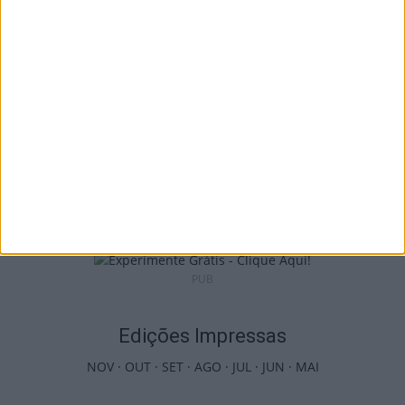
de Interpretação da Serra...
8 de Agosto, 2026
Incêndios: Viseu é o segundo distrito do
país com mais área...
7 de Agosto, 2026
PUB
Edições Impressas
NOV
·
OUT
·
SET
·
AGO
·
JUL
·
JUN
·
MAI