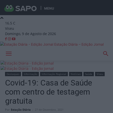
MENU
16.5
C
Viseu
Domingo, 9 de Agosto de 2026
Estação Diária – Edição Jornal
Início
Destaques
Destaques
Informação
Informação Regional
Notícias
Saúde
Viseu
Covid-19: Casa de Saúde
com centro de testagem
gratuita
Por
Estação Diária
-
27 de Dezembro, 2021