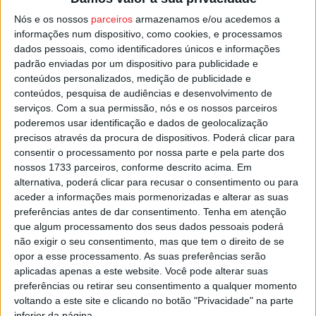
apresentação obrigatória de Cartão de Cidadão, e dentro
Nós e os nossos
parceiros
armazenamos e/ou acedemos a
do limite de seis testes gratuito por mês que cada
informações num dispositivo, como cookies, e processamos
dados pessoais, como identificadores únicos e informações
cidadão tem direito, e também testes PCR, mas nestes
padrão enviadas por um dispositivo para publicidade e
casos é necessário que seja marcado pelo Sistema
conteúdos personalizados, medição de publicidade e
Nacional de Saúde.
conteúdos, pesquisa de audiências e desenvolvimento de
serviços.
Com a sua permissão, nós e os nossos parceiros
poderemos usar identificação e dados de geolocalização
Esta e outras notícias para ouvir na Estação Diária – 96.8
precisos através da procura de dispositivos. Poderá clicar para
FM ou em
www.968.fm
.
consentir o processamento por nossa parte e pela parte dos
nossos 1733 parceiros, conforme descrito acima. Em
Pub
alternativa, poderá clicar para recusar o consentimento ou para
aceder a informações mais pormenorizadas e alterar as suas
preferências antes de dar consentimento.
Tenha em atenção
que algum processamento dos seus dados pessoais poderá
não exigir o seu consentimento, mas que tem o direito de se
TAGS
Covid-19
Testes
Viseu
opor a esse processamento. As suas preferências serão
aplicadas apenas a este website. Você pode alterar suas
preferências ou retirar seu consentimento a qualquer momento
voltando a este site e clicando no botão "Privacidade" na parte
inferior da página.