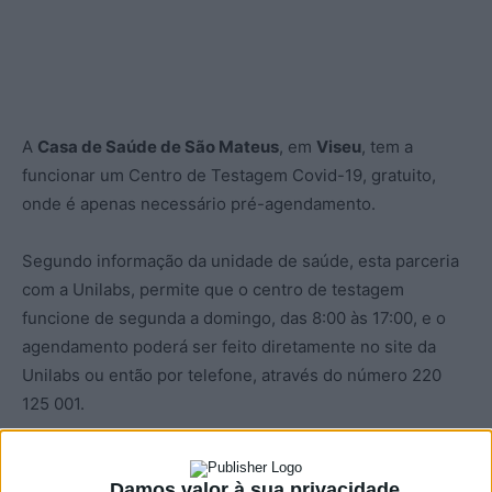
A
Casa de Saúde de São Mateus
, em
Viseu
, tem a
funcionar um Centro de Testagem Covid-19, gratuito,
onde é apenas necessário pré-agendamento.
Segundo informação da unidade de saúde, esta parceria
com a Unilabs, permite que o centro de testagem
funcione de segunda a domingo, das 8:00 às 17:00, e o
agendamento poderá ser feito diretamente no site da
Unilabs ou então por telefone, através do número 220
125 001.
O centro, junto à entrada principal da unidade de saúde,
disponibiliza testes antigénio gratuitos, com
Damos valor à sua privacidade