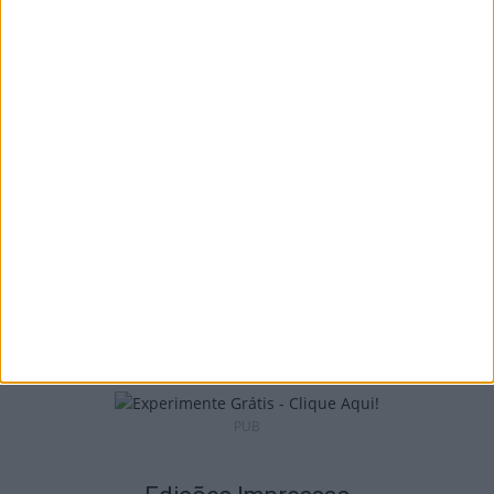
I Liga: Académico de Viseu quer travar
Benfica na Luz
7 de Agosto, 2026
Castro Daire: Jornadas da Juventude
arrancam com seis dias de atividades...
7 de Agosto, 2026
PUB