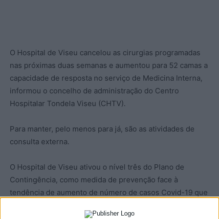
O Hospital de Viseu cancelou as cirurgias programadas
nas próximas duas semanas e aumentou para 52 camas a
capacidade de resposta no serviço de Medicina Interna,
informou o concelho de administração do Centro
Hospitalar Tondela Viseu (CHTV).
Para manter, pelo menos para já, são as atividades de
consulta externa.
O Hospital de Viseu ativou o nível três do Plano de
Contingência, como medida de prevenção face à
tendência de aumento de número de casos Covid-19 que
se está a verificar na área abrangida por esta unidade de
saúde.