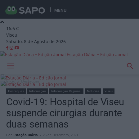
MENU
16.6
C
Viseu
Sábado, 8 de Agosto de 2026
Estação Diária – Edição Jornal
Início
Destaques
Destaques
Informação
Informação Regional
Notícias
Viseu
Covid-19: Hospital de Viseu
suspende cirurgias durante
duas semanas
Por
Estação Diária
-
26 de Dezembro, 2021