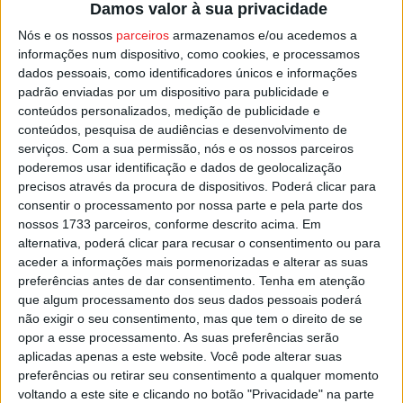
Damos valor à sua privacidade
Nós e os nossos
parceiros
armazenamos e/ou acedemos a
Assim, as cirurgias não prioritárias são canceladas já a
informações num dispositivo, como cookies, e processamos
partir desta segunda-feira, 27 de dezembro, e até 9 de
dados pessoais, como identificadores únicos e informações
janeiro, para libertar camas de cuidados intensivos que
padrão enviadas por um dispositivo para publicidade e
conteúdos personalizados, medição de publicidade e
pudessem ser necessárias num pós-cirurgia.
conteúdos, pesquisa de audiências e desenvolvimento de
serviços.
Com a sua permissão, nós e os nossos parceiros
As unidades de ambulatório de Viseu e Tondela retomam
poderemos usar identificação e dados de geolocalização
a atividade normal a 3 de janeiro.
precisos através da procura de dispositivos. Poderá clicar para
consentir o processamento por nossa parte e pela parte dos
nossos 1733 parceiros, conforme descrito acima. Em
Esta e outras notícias para ouvir na Estação Diária – 96.8
alternativa, poderá clicar para recusar o consentimento ou para
FM ou em
www.968.fm
.
aceder a informações mais pormenorizadas e alterar as suas
preferências antes de dar consentimento.
Tenha em atenção
que algum processamento dos seus dados pessoais poderá
Pub
não exigir o seu consentimento, mas que tem o direito de se
opor a esse processamento. As suas preferências serão
aplicadas apenas a este website. Você pode alterar suas
preferências ou retirar seu consentimento a qualquer momento
TAGS
Covid-19
Hospital de São Teotónio
Viseu
voltando a este site e clicando no botão "Privacidade" na parte