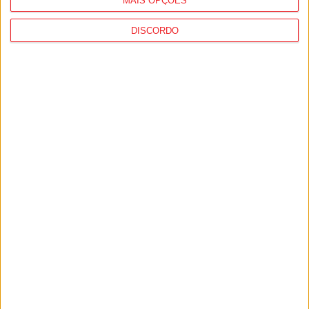
MAIS OPÇÕES
DISCORDO
Viseu: GNR detém sete suspeitos por
furto de cobre na região