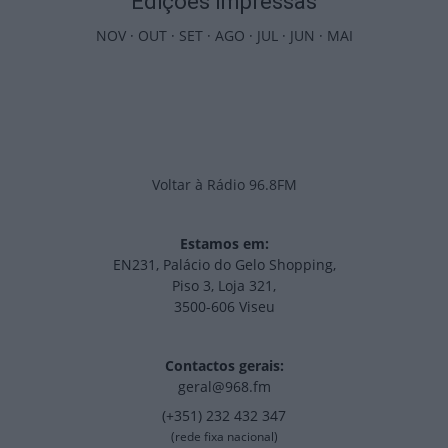
Edições Impressas
NOV
·
OUT
·
SET
·
AGO
·
JUL
·
JUN
·
MAI
Voltar à Rádio 96.8FM
Estamos em:
EN231, Palácio do Gelo Shopping,
Piso 3, Loja 321,
3500-606 Viseu
Contactos gerais:
geral@968.fm
(+351) 232 432 347
(rede fixa nacional)