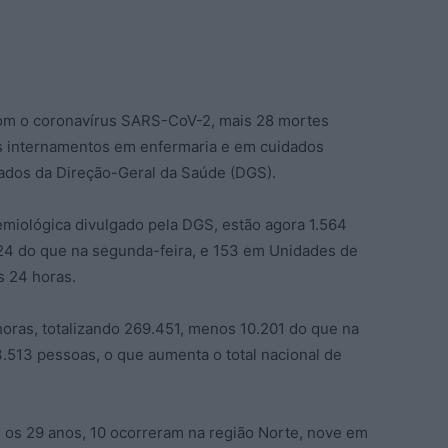
com o coronavírus SARS-CoV-2, mais 28 mortes
s internamentos em enfermaria e em cuidados
dados da Direção-Geral da Saúde (DGS).
demiológica divulgado pela DGS, estão agora 1.564
24 do que na segunda-feira, e 153 em Unidades de
s 24 horas.
horas, totalizando 269.451, menos 10.201 do que na
.513 pessoas, o que aumenta o total nacional de
 os 29 anos, 10 ocorreram na região Norte, nove em