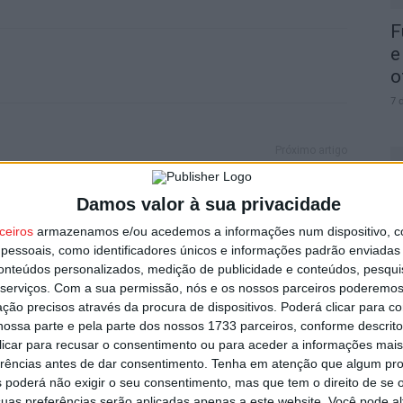
F
e
o
7 
Próximo artigo
Covid-19: Incidência no concelho de Viseu
próxima dos 3 mil casos
Damos valor à sua privacidade
C
ceiros
armazenamos e/ou acedemos a informações num dispositivo, c
essoais, como identificadores únicos e informações padrão enviadas 
b
conteúdos personalizados, medição de publicidade e conteúdos, pesqui
p
utor
serviços.
Com a sua permissão, nós e os nossos parceiros poderemos 
7 
ção precisos através da procura de dispositivos. Poderá clicar para co
ossa parte e pela parte dos nossos 1733 parceiros, conforme descrit
 clicar para recusar o consentimento ou para aceder a informações ma
erências antes de dar consentimento.
Tenha em atenção que algum pr
 poderá não exigir o seu consentimento, mas que tem o direito de se 
uas preferências serão aplicadas apenas a este website. Você pode al