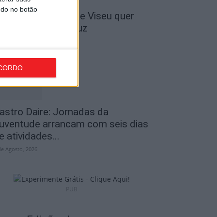
ndo no botão
 Liga: Académico de Viseu quer
ravar Benfica na Luz
de Agosto, 2026
CORDO
astro Daire: Jornadas da
uventude arrancam com seis dias
e atividades...
de Agosto, 2026
PUB