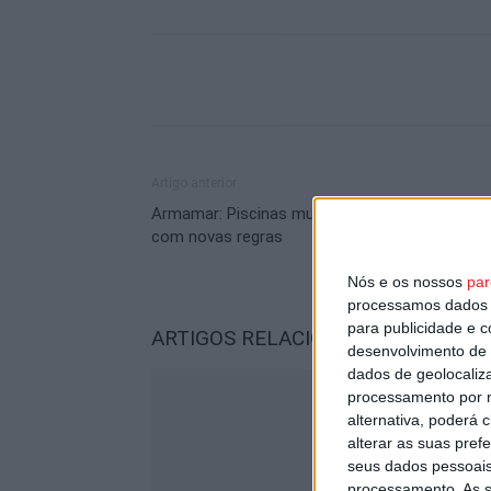
Artigo anterior
Armamar: Piscinas municipais reabriram, mas
com novas regras
Nós e os nossos
par
processamos dados p
para publicidade e 
ARTIGOS RELACIONADOS
Mais do a
desenvolvimento de 
dados de geolocaliza
processamento por n
alternativa, poderá
alterar as suas pref
seus dados pessoais
processamento. As s