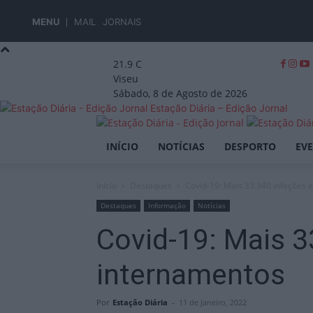
MENU
MAIL
JORNAIS
21.9
C
Viseu
Sábado, 8 de Agosto de 2026
Estação Diária – Edição Jornal
INÍCIO
NOTÍCIAS
DESPORTO
EV
Início
Destaques
Covid-19: Mais 33.340 infeções 
Destaques
Informação
Notícias
Covid-19: Mais 3
internamentos
Por
Estação Diária
-
11 de Janeiro, 2022