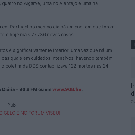
o, quatro no Algarve, uma no Alentejo e uma na
a em Portugal no mesmo dia há um ano, em que foram
s tem hoje mais 27.736 novos casos.
os é significativamente inferior, uma vez que há um
7 das quais em cuidados intensivos, havendo também
 o boletim da DGS contabilizava 122 mortes nas 24
I
ão Diária – 96.8 FM ou em
www.968.fm
.
d
7 
Pub