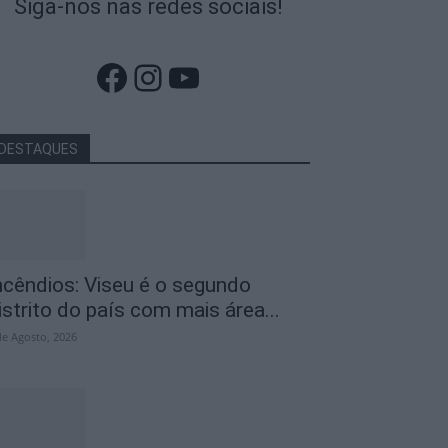
Siga-nos nas redes sociais!
Facebook
Instagram
YouTube
DESTAQUES
ncêndios: Viseu é o segundo
istrito do país com mais área...
de Agosto, 2026