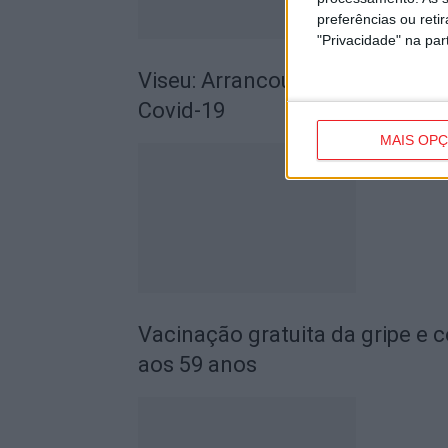
preferências ou reti
"Privacidade" na part
Viseu: Arrancou a campanha nac
Covid-19
MAIS OP
Vacinação gratuita da gripe e c
aos 59 anos