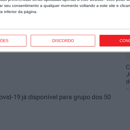
rar seu consentimento a qualquer momento voltando a este site e clica
I
e inferior da página.
t
ional de vacinação contra a gripe e a
7 
ÇÕES
DISCORDO
CON
C
J
d
7 
ovid-19 já disponível para grupo dos 50