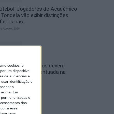
utebol: Jogadores do Académico
 Tondela vão exibir distinções
ficiais nas...
de Agosto, 2026
ombustíveis: Preços devem
omo cookies, e
por um dispositivo
aixar de forma acentuada na
sa de audiências e
róxima semana
usar identificação e
de Agosto, 2026
nsentir o
o acima. Em
is pormenorizadas e
ocessamento dos
opor a esse
terar suas