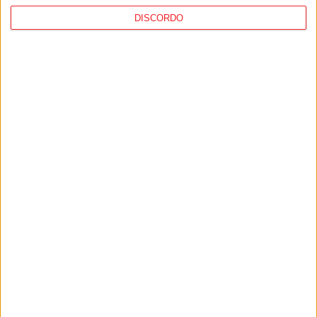
Moimenta da Beira: ‘Harmoniza-te’ é
DISCORDO
projeto para combater os impactos da
covid-19
PUB