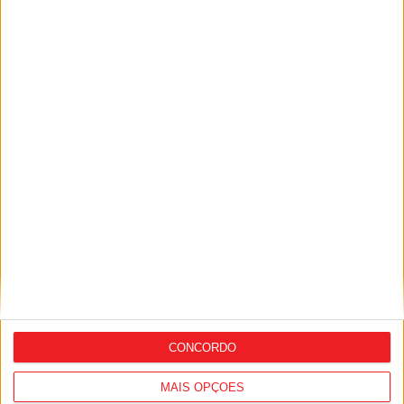
Covid-19: Nova vacina contra
subvariante do Ómicron pode vir a ser
comercializada
CONCORDO
MAIS OPÇÕES