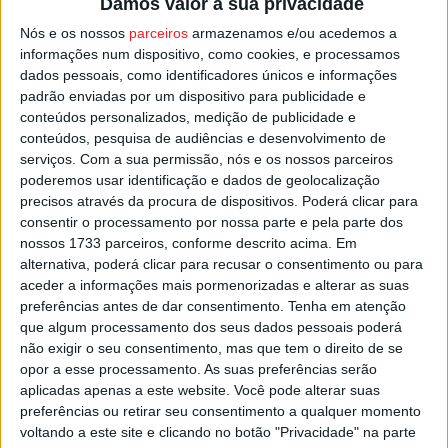
Damos valor à sua privacidade
um do que na quinta-feira.
Nós e os nossos
parceiros
armazenamos e/ou acedemos a
informações num dispositivo, como cookies, e processamos
Nas últimas 24 horas registaram-se 5.628 recuperados
dados pessoais, como identificadores únicos e informações
da Covid-19 em Portugal, mas há mais 7.304 casos ativos
padrão enviadas por um dispositivo para publicidade e
da doença e mais de seis mil pessoas em vigilância
conteúdos personalizados, medição de publicidade e
devido a contactos de risco.
conteúdos, pesquisa de audiências e desenvolvimento de
serviços.
Com a sua permissão, nós e os nossos parceiros
poderemos usar identificação e dados de geolocalização
Esta e outras notícias para ouvir na Estação Diária – 96.8
precisos através da procura de dispositivos. Poderá clicar para
FM ou em
www.968.fm
.
consentir o processamento por nossa parte e pela parte dos
nossos 1733 parceiros, conforme descrito acima. Em
alternativa, poderá clicar para recusar o consentimento ou para
Pub
aceder a informações mais pormenorizadas e alterar as suas
preferências antes de dar consentimento.
Tenha em atenção
que algum processamento dos seus dados pessoais poderá
não exigir o seu consentimento, mas que tem o direito de se
TAGS
Covid-19
opor a esse processamento. As suas preferências serão
aplicadas apenas a este website. Você pode alterar suas
preferências ou retirar seu consentimento a qualquer momento
voltando a este site e clicando no botão "Privacidade" na parte