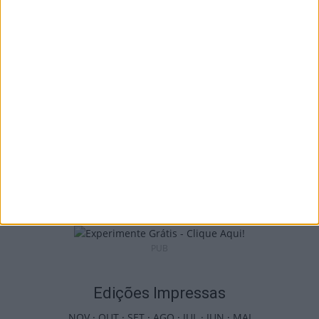
Liga 2: Tondela já tem data para receção à
Académica e deslocação...
9 de Agosto, 2026
Futebol: 2.ª Divisão Distrital de Viseu já tem
séries e calendário
9 de Agosto, 2026
PUB
Edições Impressas
NOV
·
OUT
·
SET
·
AGO
·
JUL
·
JUN
·
MAI