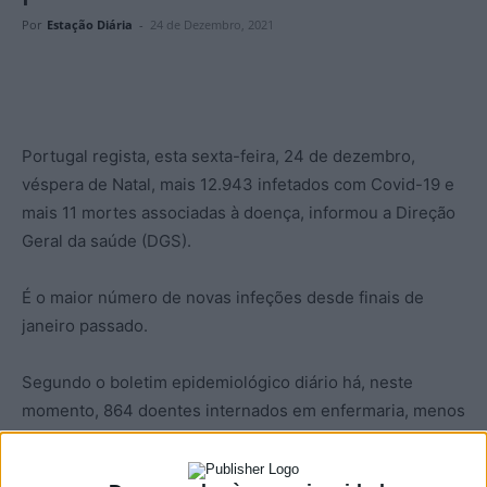
Por
Estação Diária
-
24 de Dezembro, 2021
Portugal regista, esta sexta-feira, 24 de dezembro,
véspera de Natal, mais 12.943 infetados com Covid-19 e
mais 11 mortes associadas à doença, informou a Direção
Geral da saúde (DGS).
É o maior número de novas infeções desde finais de
janeiro passado.
Segundo o boletim epidemiológico diário há, neste
momento, 864 doentes internados em enfermaria, menos
29 do que nas últimas 24 horas, e nas unidades de
cuidados intensivos são 149 os doentes internados, mais