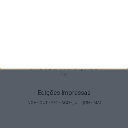
Viseu: Câmara aprova projeto para instalar
54 câmaras de videovigilância em...
6 de Agosto, 2026
PUB
Edições Impressas
NOV
·
OUT
·
SET
·
AGO
·
JUL
·
JUN
·
MAI