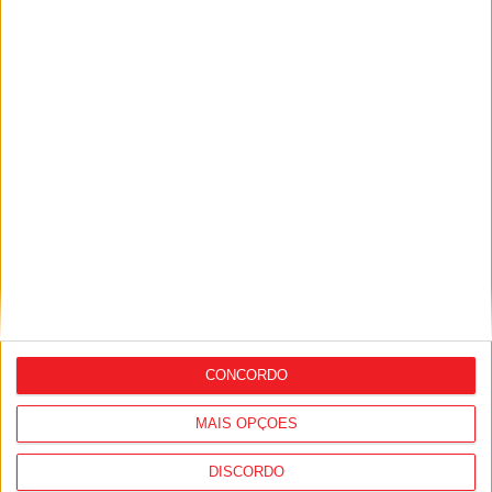
Futsal: São Martinho de Mouros vence e
reentra nas contas da subida aos
nacionais
CONCORDO
MAIS OPÇÕES
Futebol: Taça Distrital Sub-18 foi para
Resende
DISCORDO