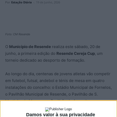
Por
Estação Diária
-
19 de Junho, 2026
Foto: CM Resende
O
Município de Resende
realiza este sábado, 20 de
junho, a primeira edição do
Resende Cereja Cup
, um
torneio dedicado ao desporto de formação.
Ao longo do dia, centenas de jovens atletas vão competir
em futebol, futsal, andebol e ténis de mesa em quatro
instalações do concelho: o Estádio Municipal de Fornelos,
o Pavilhão Municipal de Resende, o Pavilhão de S.
Martinho de Mouros e o Pavilhão de Anreade.
A iniciativa conta com a parceria do Grupo Desportivo de
Damos valor à sua privacidade