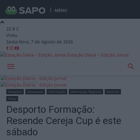
MENU
22.8
C
Viseu
Sexta-feira, 7 de Agosto de 2026
Estação Diária – Edição Jornal
Início
Desporto
Desporto
Destaques
Informação
Informação Regional
Notícias
Viseu
Desporto Formação:
Resende Cereja Cup é este
sábado