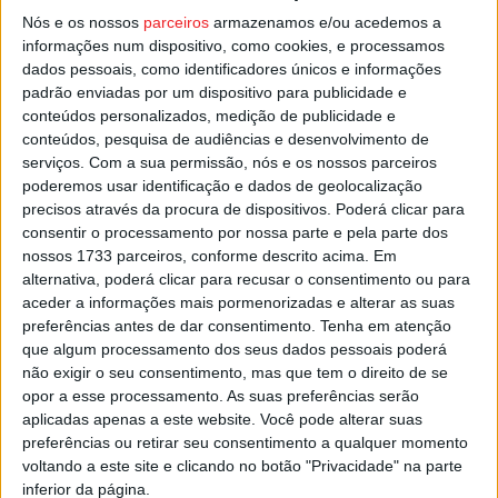
Resende, do CD Juventude de Anreade, dos Atitudes
Nós e os nossos
parceiros
armazenamos e/ou acedemos a
Traquinas – Afonsinhos e dos Bombeiros Voluntários de
informações num dispositivo, como cookies, e processamos
dados pessoais, como identificadores únicos e informações
Resende.
padrão enviadas por um dispositivo para publicidade e
conteúdos personalizados, medição de publicidade e
Esta e outras notícias para ouvir na Estação Diária – 96.8
conteúdos, pesquisa de audiências e desenvolvimento de
FM ou em
www.968.fm
.
serviços.
Com a sua permissão, nós e os nossos parceiros
poderemos usar identificação e dados de geolocalização
precisos através da procura de dispositivos. Poderá clicar para
Pub
consentir o processamento por nossa parte e pela parte dos
nossos 1733 parceiros, conforme descrito acima. Em
alternativa, poderá clicar para recusar o consentimento ou para
aceder a informações mais pormenorizadas e alterar as suas
TAGS
Resende
Resende Ceraja Cup
preferências antes de dar consentimento.
Tenha em atenção
que algum processamento dos seus dados pessoais poderá
não exigir o seu consentimento, mas que tem o direito de se
opor a esse processamento. As suas preferências serão
aplicadas apenas a este website. Você pode alterar suas
preferências ou retirar seu consentimento a qualquer momento
voltando a este site e clicando no botão "Privacidade" na parte
inferior da página.