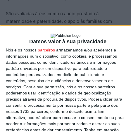
São avaliadas áreas como o apoio prestado à
maternidade e paternidade, o apoio às famílias com
necessidades especiais, medidas de conciliação entre
trabalho e família, serviços básicos, educação, habitação,
Damos valor à sua privacidade
transportes, saúde, cultura, desporto e tempo livre, e
Nós e os nossos
parceiros
armazenamos e/ou acedemos a
participação social.
informações num dispositivo, como cookies, e processamos
dados pessoais, como identificadores únicos e informações
Na edição deste ano aderiram ao projeto 145 autarquias.
padrão enviadas por um dispositivo para publicidade e
As 95 que vão receber a bandeira verde representam um
conteúdos personalizados, medição de publicidade e
conteúdos, pesquisa de audiências e desenvolvimento de
aumento de 13% face à edição anterior, com 84 entidades
serviços.
Com a sua permissão, nós e os nossos parceiros
premiadas.
poderemos usar identificação e dados de geolocalização
precisos através da procura de dispositivos. Poderá clicar para
As autarquias galardoadas distinguiram-se ainda por
consentir o processamento por nossa parte e pela parte dos
nossos 1733 parceiros, conforme descrito acima. Em
promoveram o alargamento da gratuitidade em alimentos,
alternativa, poderá clicar para recusar o consentimento ou para
medicamentos, transportes, desporto e cultura, algumas
aceder a informações mais pormenorizadas e alterar as suas
das quais para incentivar a natalidade, atribuíram um
preferências antes de dar consentimento.
Tenha em atenção