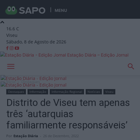
MENU
16.6
C
Viseu
Sábado, 8 de Agosto de 2026
Estação Diária – Edição Jornal
Início
Destaques
Destaques
Informação
Informação Regional
Notícias
Viseu
Distrito de Viseu tem apenas
três ‘autarquias
familiarmente responsáveis’
Por
Estação Diária
-
26 de Dezembro, 2022