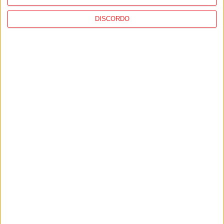
forma acentuada na próxima semana
DISCORDO
Viseu: Associação de Vila Chã de Sá
inaugura lar de 4,5 milhões com
capacidade para 63 idosos