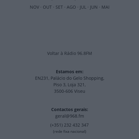
NOV
·
OUT
·
SET
·
AGO
·
JUL
·
JUN
·
MAI
Voltar à Rádio 96.8FM
Estamos em:
EN231, Palácio do Gelo Shopping,
Piso 3, Loja 321,
3500-606 Viseu
Contactos gerais:
geral@968.fm
(+351) 232 432 347
(rede fixa nacional)