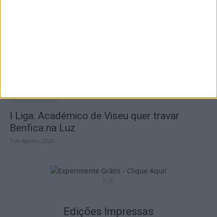
Combustíveis: Preços devem baixar de
forma acentuada na próxima semana
7 de Agosto, 2026
I Liga: Académico de Viseu quer travar
Benfica na Luz
7 de Agosto, 2026
PUB
Edições Impressas