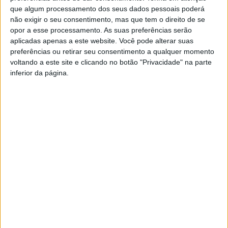
prémio monetário e a abertura de uma conta bancária.
que algum processamento dos seus dados pessoais poderá
não exigir o seu consentimento, mas que tem o direito de se
opor a esse processamento. As suas preferências serão
Há ainda as que promovem diferentes tipos de apoio a
aplicadas apenas a este website. Você pode alterar suas
famílias com fragilidade social, com a doação de
preferências ou retirar seu consentimento a qualquer momento
alimentos e medicamentos, e apoio ao pagamento de
voltando a este site e clicando no botão "Privacidade" na parte
despesas (renda da habitação, água e eletricidade), e na
inferior da página.
área da saúde, sendo a doação ou comparticipação de
medicamentos, entre as quais o Município de Nelas, que
garante o apoio à aquisição e medicamentos por parte da
população sénior.
O Observatório foi criado em 2008 pela Associação
Portuguesa de Famílias Numerosas e tem como
principais objetivos acompanhar, galardoar e divulgar as
melhores práticas das autarquias portuguesas em
matéria de responsabilidade familiar para as famílias em
geral.