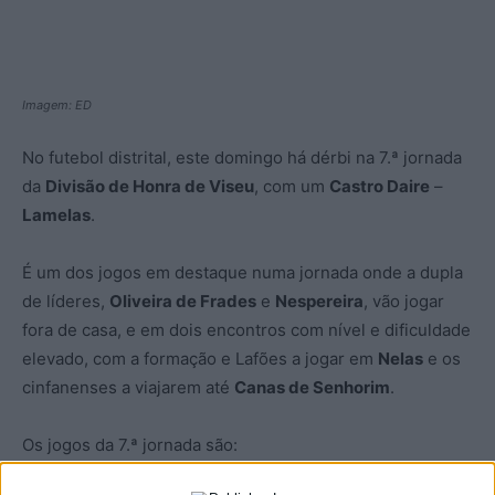
Imagem: ED
No futebol distrital, este domingo há dérbi na 7.ª jornada
da
Divisão de Honra de Viseu
, com um
Castro Daire
–
Lamelas
.
É um dos jogos em destaque numa jornada onde a dupla
de líderes,
Oliveira de Frades
e
Nespereira
, vão jogar
fora de casa, e em dois encontros com nível e dificuldade
elevado, com a formação e Lafões a jogar em
Nelas
e os
cinfanenses a viajarem até
Canas de Senhorim
.
Os jogos da 7.ª jornada são: