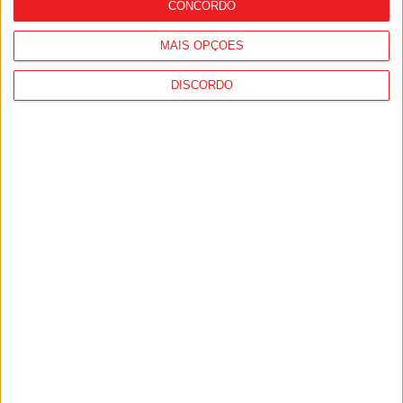
CONCORDO
MAIS OPÇÕES
DISCORDO
Combustíveis: Preços devem baixar de
forma acentuada na próxima semana