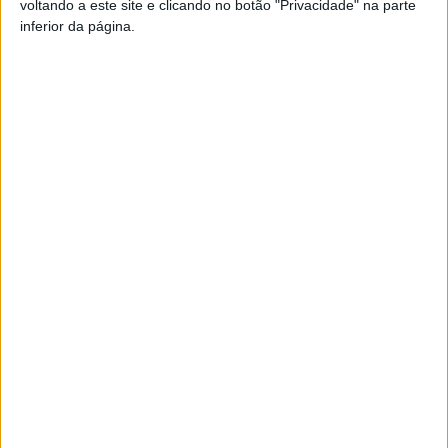
voltando a este site e clicando no botão "Privacidade" na parte
Pub
inferior da página.
TAGS
AF Viseu
Divisão de Honra
Futebol
Viseu
Artigo anterior
Próximo artigo
Castro Daire: Candidaturas
Campeonato de Portugal:
para Bolsas de Estudo
Cinfães e Mortágua procuram
terminam a 15 de novembro
vencer no regresso a casa
ARTIGOS RELACIONADOS
Mais do autor