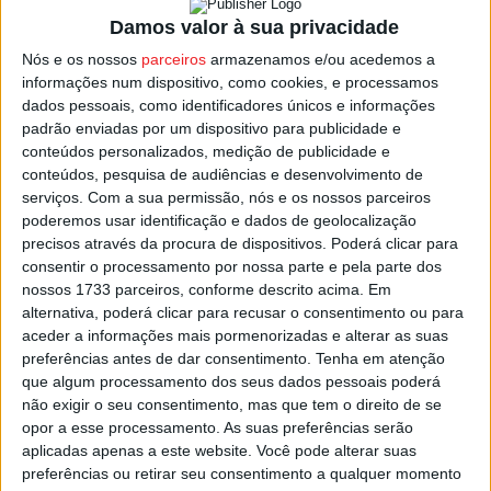
Castro Daire – Lamelas
Damos valor à sua privacidade
Carregal do Sal – Mangualde
Nós e os nossos
parceiros
armazenamos e/ou acedemos a
informações num dispositivo, como cookies, e processamos
Canas de Senhorim – Nespereira
dados pessoais, como identificadores únicos e informações
Resende – Penalva do Castelo
padrão enviadas por um dispositivo para publicidade e
conteúdos personalizados, medição de publicidade e
Lusitano – Moimenta da Beira
conteúdos, pesquisa de audiências e desenvolvimento de
serviços.
Com a sua permissão, nós e os nossos parceiros
Nelas – Oliveira de Frades
poderemos usar identificação e dados de geolocalização
Sampedrense – Carvalhais
precisos através da procura de dispositivos. Poderá clicar para
consentir o processamento por nossa parte e pela parte dos
Ferreira d’ Aves – Vouzelenses
nossos 1733 parceiros, conforme descrito acima. Em
alternativa, poderá clicar para recusar o consentimento ou para
aceder a informações mais pormenorizadas e alterar as suas
Todas as partidas estão marcadas para as 15:00 deste
preferências antes de dar consentimento.
Tenha em atenção
domingo.
que algum processamento dos seus dados pessoais poderá
não exigir o seu consentimento, mas que tem o direito de se
Esta e outras notícias para ouvir na Estação Diária – 96.8
opor a esse processamento. As suas preferências serão
aplicadas apenas a este website. Você pode alterar suas
FM ou em
www.968.fm
.
preferências ou retirar seu consentimento a qualquer momento