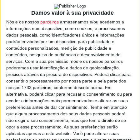
Damos valor à sua privacidade
Carvalhais 2 – Moimenta da Beira 1
Nós e os nossos
parceiros
armazenamos e/ou acedemos a
Nelas 3 – Sampedrense 2
informações num dispositivo, como cookies, e processamos
dados pessoais, como identificadores únicos e informações
Carregal do Sal 2 – Sátão 1
padrão enviadas por um dispositivo para publicidade e
Campia 0 – Castro Daire 2
conteúdos personalizados, medição de publicidade e
conteúdos, pesquisa de audiências e desenvolvimento de
Nespereira 3 – Mangualde 1
serviços.
Com a sua permissão, nós e os nossos parceiros
poderemos usar identificação e dados de geolocalização
Penalva do Castelo 3 – Oliveira de Frades 0
precisos através da procura de dispositivos. Poderá clicar para
Ferreira d’ Aves 1 – Vale de Açores 2
consentir o processamento por nossa parte e pela parte dos
nossos 1733 parceiros, conforme descrito acima. Em
Lamelas 2 – Lusitano 1
alternativa, poderá clicar para recusar o consentimento ou para
aceder a informações mais pormenorizadas e alterar as suas
preferências antes de dar consentimento.
Tenha em atenção
Na classificação, o Lamelas lidera com 66 pontos,
que algum processamento dos seus dados pessoais poderá
seguido do Castro Daire com 65. O Penalva do Castelo
não exigir o seu consentimento, mas que tem o direito de se
ocupa o terceiro lugar, com 53 pontos.
opor a esse processamento. As suas preferências serão
aplicadas apenas a este website. Você pode alterar suas