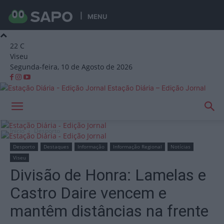
MENU
22
C
Viseu
Segunda-feira, 10 de Agosto de 2026
Estação Diária – Edição Jornal
Início
Desporto
Desporto
Destaques
Informação
Informação Regional
Notícias
Viseu
Divisão de Honra: Lamelas e
Castro Daire vencem e
mantêm distâncias na frente