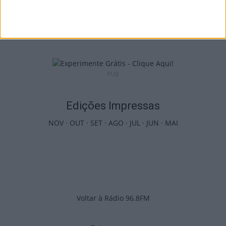
Futebol: 2.ª Divisão Distrital de Viseu já tem
séries e calendário
9 de Agosto, 2026
PUB
Edições Impressas
NOV
·
OUT
·
SET
·
AGO
·
JUL
·
JUN
·
MAI
Voltar à Rádio 96.8FM