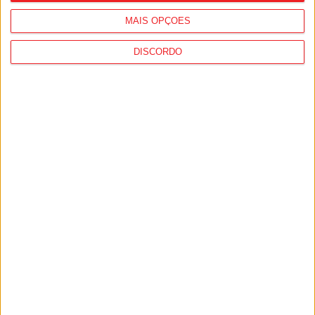
MAIS OPÇÕES
DISCORDO
I Liga: Académico de Viseu quer travar
Benfica na Luz