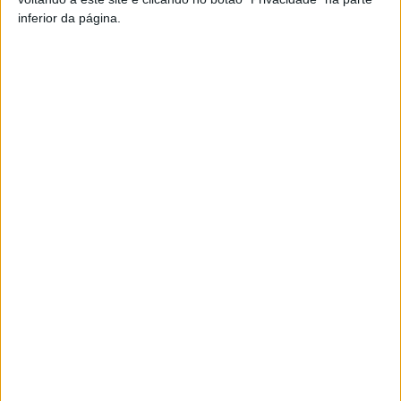
inferior da página.
TAGS
AF Viseu
Divisão de Honra
Futebol
Viseu
Artigo anterior
Próximo artigo
Liga 2: Tondela consente
Oliveira de Frades: Centro de
empate aos 90 minutos e tem
Saúde requalificado em
liderança em risco
projeto de 800 mil euros
ARTIGOS RELACIONADOS
Mais do autor