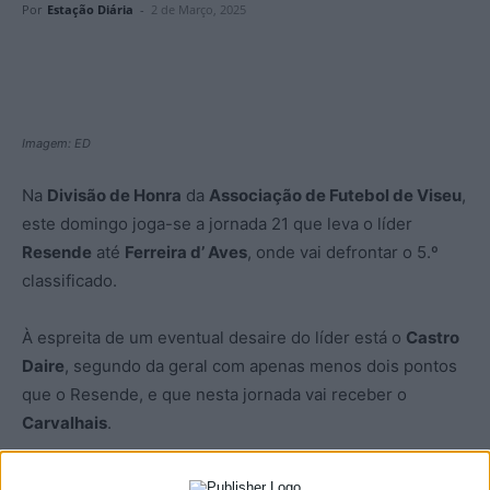
Por
Estação Diária
-
2 de Março, 2025
Imagem: ED
Na
Divisão de Honra
da
Associação de Futebol de Viseu
,
este domingo joga-se a jornada 21 que leva o líder
Resende
até
Ferreira d’ Aves
, onde vai defrontar o 5.º
classificado.
À espreita de um eventual desaire do líder está o
Castro
Daire
, segundo da geral com apenas menos dois pontos
que o Resende, e que nesta jornada vai receber o
Carvalhais
.
Os jogos da jornada 21, todos pelas 15:00 são: