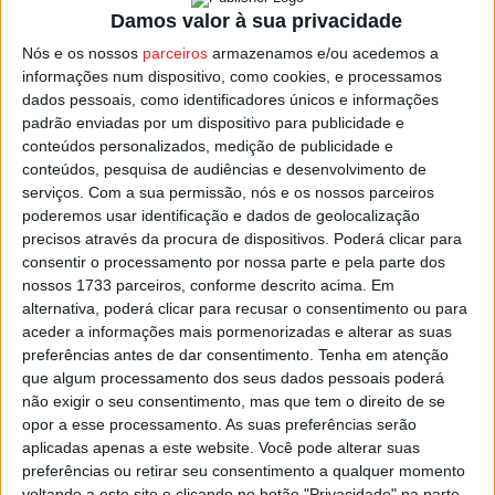
Damos valor à sua privacidade
Canas de Senhorim – Penalva do Castelo
Nós e os nossos
parceiros
armazenamos e/ou acedemos a
informações num dispositivo, como cookies, e processamos
Castro Daire – Carvalhais
dados pessoais, como identificadores únicos e informações
padrão enviadas por um dispositivo para publicidade e
Carregal do Sal – Nespereira
conteúdos personalizados, medição de publicidade e
Lusitano – Lamelas
conteúdos, pesquisa de audiências e desenvolvimento de
serviços.
Com a sua permissão, nós e os nossos parceiros
Sampedrense – Mangualde
poderemos usar identificação e dados de geolocalização
precisos através da procura de dispositivos. Poderá clicar para
Vouzelenses – Oliveira de Frades
consentir o processamento por nossa parte e pela parte dos
Nelas – Moimenta da Beira
nossos 1733 parceiros, conforme descrito acima. Em
alternativa, poderá clicar para recusar o consentimento ou para
Ferreira d’ Aves – Resende
aceder a informações mais pormenorizadas e alterar as suas
preferências antes de dar consentimento.
Tenha em atenção
que algum processamento dos seus dados pessoais poderá
Esta e outras notícias para ouvir na Estação Diária – 96.8
não exigir o seu consentimento, mas que tem o direito de se
FM ou em
www.968.fm
.
opor a esse processamento. As suas preferências serão
aplicadas apenas a este website. Você pode alterar suas
Pub
preferências ou retirar seu consentimento a qualquer momento
voltando a este site e clicando no botão "Privacidade" na parte