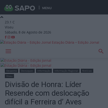
MENU
23.1
C
Viseu
Sábado, 8 de Agosto de 2026
Estação Diária – Edição Jornal
Início
Desporto
Desporto
Destaques
Informação
Informação Regional
Notícias
Viseu
Divisão de Honra: Líder
Resende com deslocação
difícil a Ferreira d’ Aves