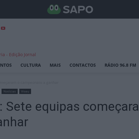
ENTOS
CULTURA
MAIS
CONTACTOS
RÁDIO 96.8 FM
começaram o campeonato a ganhar
Notícias
Viseu
a: Sete equipas começar
anhar