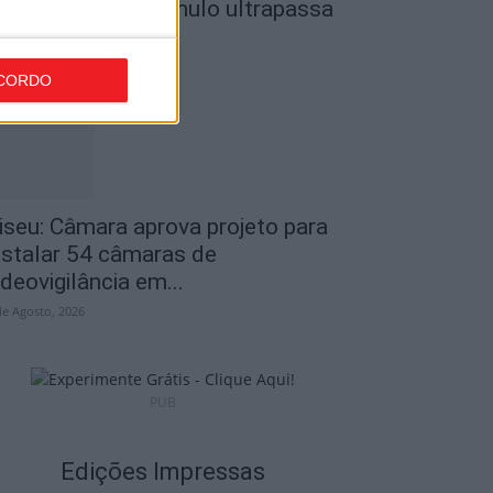
o Museu do Caramulo ultrapassa
s...
de Agosto, 2026
CORDO
iseu: Câmara aprova projeto para
nstalar 54 câmaras de
ideovigilância em...
de Agosto, 2026
PUB
Edições Impressas