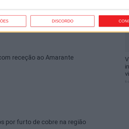
n
o
6 
ÇÕES
DISCORDO
CON
 com receção ao Amarante
V
i
v
6 
s por furto de cobre na região