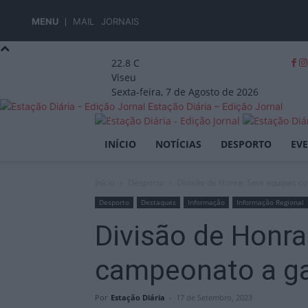
MENU
MAIL
JORNAIS
22.8
C
Viseu
Sexta-feira, 7 de Agosto de 2026
Estação Diária – Edição Jornal
INÍCIO
NOTÍCIAS
DESPORTO
EV
Início
Desporto
Divisão de Honra: Sete equipas 
Desporto
Destaques
Informação
Informação Regional
Divisão de Honr
campeonato a g
Por
Estação Diária
-
17 de Setembro, 2023