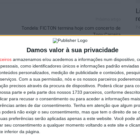
L
r
Próximo artigo
7 
Tondela: FICTON termina hoje com concerto de
Tony Carreira
Damos valor à sua privacidade
ceiros
armazenamos e/ou acedemos a informações num dispositivo, c
utor
essoais, como identificadores únicos e informações padrão enviadas 
V
conteúdos personalizados, medição de publicidade e conteúdos, pesqui
serviços.
Com a sua permissão, nós e os nossos parceiros poderemos 
p
ção precisos através da procura de dispositivos. Poderá clicar para co
6 
ossa parte e pela parte dos nossos 1733 parceiros, conforme descrit
 clicar para recusar o consentimento ou para aceder a informações ma
erências antes de dar consentimento.
Tenha em atenção que algum pr
 poderá não exigir o seu consentimento, mas que tem o direito de se 
uas preferências serão aplicadas apenas a este website. Você pode al
rar seu consentimento a qualquer momento voltando a este site e clica
garante avançado marroquino
e inferior da página.
T