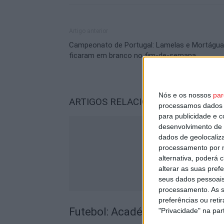
Artigo anterior
Campeonato de Portugal: Lamelas e Mortágua
ficaram em branco no fim-de-semana
Nós e os nossos
par
ARTIGOS RELACIONADOS
Mais do a
processamos dados p
para publicidade e 
desenvolvimento de 
dados de geolocaliza
processamento por n
alternativa, poderá
alterar as suas pref
seus dados pessoais
processamento. As s
preferências ou reti
Futebol: Académico de Viseu 
"Privacidade" na part