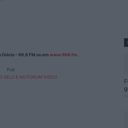
ão Diária – 96.8 FM ou em
www.968.fm
.
Pub
F
g
7 