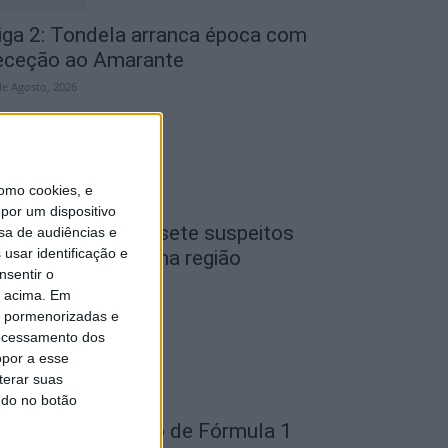
iga 2: Tondela arranca época com
eceção ao Amarante
de Agosto, 2026
omo cookies, e
por um dispositivo
iseu: GNR detém sete suspeitos
sa de audiências e
usar identificação e
or furto de cobre na região
nsentir o
de Agosto, 2026
o acima. Em
is pormenorizadas e
ocessamento dos
opor a esse
terar suas
ndo no botão
ondela: Exposição de Fórmula 1