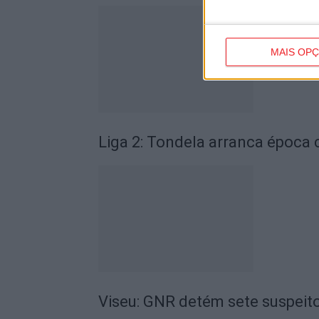
MAIS OP
Liga 2: Tondela arranca época
Viseu: GNR detém sete suspeito