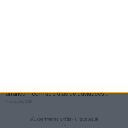
I Liga: Académico de Viseu quer travar
Benfica na Luz
7 de Agosto, 2026
Castro Daire: Jornadas da Juventude
arrancam com seis dias de atividades...
7 de Agosto, 2026
PUB