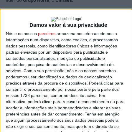
líder do
Grupo
Norte
, o
Cinfães
.
Resultados da 18.ª e última jornada da fase de Grupos:
Damos valor à sua privacidade
Grupo Norte
Nós e os nossos
parceiros
armazenamos e/ou acedemos a
informações num dispositivo, como cookies, e processamos
Sátão 3 – Piães 1
dados pessoais, como identificadores únicos e informações
padrão enviadas por um dispositivo para publicidade e
Lamelas 3 – Moimenta da Beira 0
conteúdos personalizados, medição de publicidade e
conteúdos, pesquisa de audiências e desenvolvimento de
Cinfães 3 – Ferreira d’Aves 2
serviços.
Com a sua permissão, nós e os nossos parceiros
poderemos usar identificação e dados de geolocalização
Sporting de Lamego 4 – Nespereira 0
precisos através da procura de dispositivos. Poderá clicar para
Carvalhais 1 – Paivense 3
consentir o processamento por nossa parte e pela parte dos
nossos 1733 parceiros, conforme descrito acima. Em
alternativa, poderá clicar para recusar o consentimento ou para
Grupo Sul
aceder a informações mais pormenorizadas e alterar as suas
preferências antes de dar consentimento.
Tenha em atenção
SL Nelas 1 – Roriz 0
que algum processamento dos seus dados pessoais poderá
não exigir o seu consentimento, mas que tem o direito de se
Os Vouzelenses 0 – Lusitano de Vildemoinhos 1