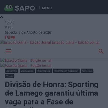
MENU
15.5
C
Viseu
Sábado, 8 de Agosto de 2026
Estação Diária – Edição Jornal
Início
Desporto
Desporto
Destaques
Informação
Informação Regional
Notícias
Viseu
Divisão de Honra: Sporting
de Lamego garantiu última
vaga para a Fase de