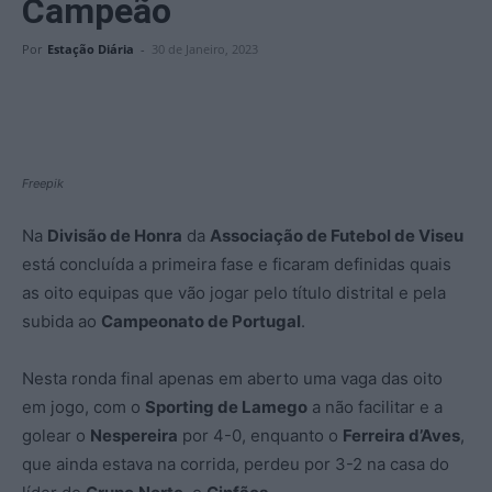
Campeão
Por
Estação Diária
-
30 de Janeiro, 2023
Freepik
Na
Divisão de Honra
da
Associação de Futebol de Viseu
está concluída a primeira fase e ficaram definidas quais
as oito equipas que vão jogar pelo título distrital e pela
subida ao
Campeonato de Portugal
.
Nesta ronda final apenas em aberto uma vaga das oito
em jogo, com o
Sporting de Lamego
a não facilitar e a
golear o
Nespereira
por 4-0, enquanto o
Ferreira d’Aves
,
que ainda estava na corrida, perdeu por 3-2 na casa do