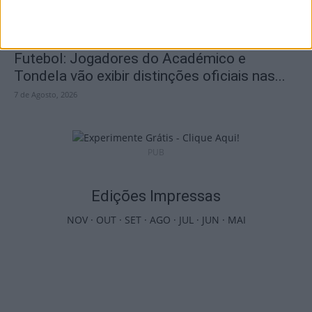
Futebol: Jogadores do Académico e
Tondela vão exibir distinções oficiais nas...
7 de Agosto, 2026
PUB
Edições Impressas
NOV
·
OUT
·
SET
·
AGO
·
JUL
·
JUN
·
MAI