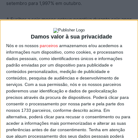
setembro para 1,997% em outubro.
A Euribor a seis meses esteve negativa durante seis anos
e sete meses (entre 06 de novembro de 2015 e 03 de
junho de 2022).
Damos valor à sua privacidade
Nós e os nossos
parceiros
armazenamos e/ou acedemos a
A Euribor a três meses, que entrou em 14 de julho em
informações num dispositivo, como cookies, e processamos
dados pessoais, como identificadores únicos e informações
terreno positivo pela primeira vez desde abril de 2015,
padrão enviadas por um dispositivo para publicidade e
também subiu hoje ao ser fixada em 1,803%, mais 0,008
conteúdos personalizados, medição de publicidade e
pontos e um novo máximo desde março de 2009.
conteúdos, pesquisa de audiências e desenvolvimento de
serviços.
Com a sua permissão, nós e os nossos parceiros
A taxa Euribor a três meses esteve negativa entre 21 de
poderemos usar identificação e dados de geolocalização
precisos através da procura de dispositivos. Poderá clicar para
abril de 2015 e 13 de julho último (sete anos e dois
consentir o processamento por nossa parte e pela parte dos
meses).
nossos 1733 parceiros, conforme descrito acima. Em
alternativa, poderá clicar para recusar o consentimento ou para
A média da Euribor a três meses subiu de 1,011% em
aceder a informações mais pormenorizadas e alterar as suas
preferências antes de dar consentimento.
Tenha em atenção
setembro para 1,428% em outubro.
que algum processamento dos seus dados pessoais poderá