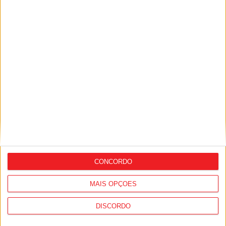
Taxa EURIBOR continua a subir e atinge o
valor mais alto desde 2009
EURIBOR começam o ano com nova
subida
CONCORDO
MAIS OPÇÕES
DISCORDO