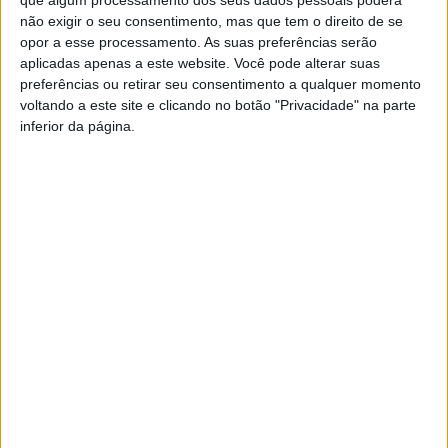
que algum processamento dos seus dados pessoais poderá
não exigir o seu consentimento, mas que tem o direito de se
Já a Fenprof quer respostas à falta de professores, a
opor a esse processamento. As suas preferências serão
aplicadas apenas a este website. Você pode alterar suas
recuperação do tempo de serviço, a eliminação do
preferências ou retirar seu consentimento a qualquer momento
regime de vagas, alterações aos regimes de avaliação de
voltando a este site e clicando no botão "Privacidade" na parte
desempenho e aposentação, a melhoria das condições
inferior da página.
gerais de trabalho, designadamente no que respeita aos
horários, e a revogação do processo de municipalização.
Por outro lado, os representantes dos professores
exigem também reunir com o Ministério da Educação
para discutir o documento, uma vez que não estão
previstos quaisquer encontros.
Nos dias 22 e 23 de outubro, a Fenprof realiza uma
reunião do Conselho Nacional, em que estarão em cima
da mesa ações e formas de luta adicionais.