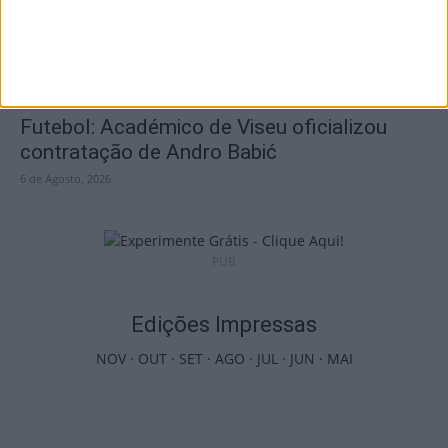
Futebol: Académico de Viseu oficializou
contratação de Andro Babić
6 de Agosto, 2026
PUB
Edições Impressas
NOV
·
OUT
·
SET
·
AGO
·
JUL
·
JUN
·
MAI