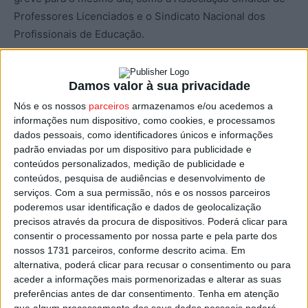
Professores Licenciados e o Sindicato Nacional dos
Profissionais de Educação.​​​​​​​
As duas principais federações sindicais representativas
Damos valor à sua privacidade
dos professores justificam a greve precisamente com o
OE2022, que dizem ignorar os problemas do setor,
Nós e os nossos
parceiros
armazenamos e/ou acedemos a
informações num dispositivo, como cookies, e processamos
designadamente, questões que afetam a carreira docente
dados pessoais, como identificadores únicos e informações
e também os trabalhadores não docentes.
padrão enviadas por um dispositivo para publicidade e
conteúdos personalizados, medição de publicidade e
Concretamente, a Fenprof e a FNE defendem que a verba
conteúdos, pesquisa de audiências e desenvolvimento de
serviços.
Com a sua permissão, nós e os nossos parceiros
para a Educação prevista no próximo orçamento suba dos
poderemos usar identificação e dados de geolocalização
atuais 3,5% do Produto Interno Bruto (PIB) para 6%.
precisos através da procura de dispositivos. Poderá clicar para
consentir o processamento por nossa parte e pela parte dos
Sobre os problemas do setor, a FNE refere como
nossos 1731 parceiros, conforme descrito acima. Em
alternativa, poderá clicar para recusar o consentimento ou para
exemplo medidas com vista à atratividade da profissão,
aceder a informações mais pormenorizadas e alterar as suas
que combatam o excessivo desgaste associado à
preferências antes de dar consentimento.
Tenha em atenção
profissão docente.