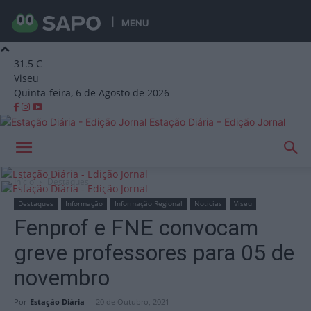
MENU
31.5
C
Viseu
Quinta-feira, 6 de Agosto de 2026
Estação Diária – Edição Jornal
Início
Destaques
Destaques
Informação
Informação Regional
Notícias
Viseu
Fenprof e FNE convocam
greve professores para 05 de
novembro
Por
Estação Diária
-
20 de Outubro, 2021