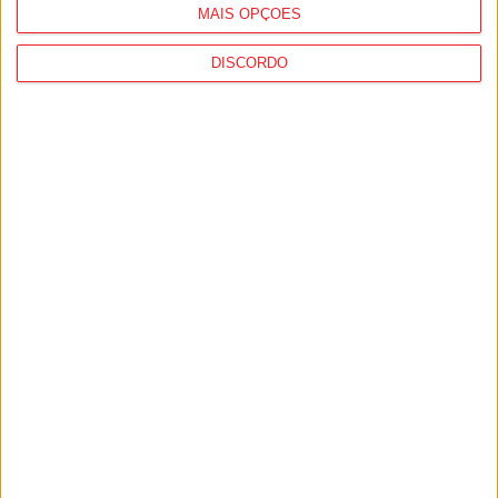
MAIS OPÇÕES
DISCORDO
Futsal: Viseu 2001 cai nos quartos de
final da Taça de Portugal frente ao
Nun’Álvares