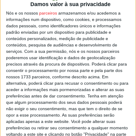
Damos valor à sua privacidade
A final disputar-se-á no dia seguinte, 28 de maio, entre
os vencedores dos jogos da véspera, com início pelas
Nós e os nossos
parceiros
armazenamos e/ou acedemos a
informações num dispositivo, como cookies, e processamos
17:00.
dados pessoais, como identificadores únicos e informações
padrão enviadas por um dispositivo para publicidade e
Todos os encontros desta Fina Four serão realizados no
conteúdos personalizados, medição de publicidade e
Pavilhão Municipal da Maia.
conteúdos, pesquisa de audiências e desenvolvimento de
serviços.
Com a sua permissão, nós e os nossos parceiros
poderemos usar identificação e dados de geolocalização
Esta e outras notícias para ouvir na Estação Diária – 96.8
precisos através da procura de dispositivos. Poderá clicar para
FM ou em
www.968.fm
.
consentir o processamento por nossa parte e pela parte dos
nossos 1733 parceiros, conforme descrito acima. Em
alternativa, poderá clicar para recusar o consentimento ou para
Pub
aceder a informações mais pormenorizadas e alterar as suas
preferências antes de dar consentimento.
Tenha em atenção
que algum processamento dos seus dados pessoais poderá
não exigir o seu consentimento, mas que tem o direito de se
TAGS
Academia de Andebol de São Pedro do Sul
opor a esse processamento. As suas preferências serão
Andebol Feminino
Taça de Portugal
aplicadas apenas a este website. Você pode alterar suas
preferências ou retirar seu consentimento a qualquer momento
voltando a este site e clicando no botão "Privacidade" na parte