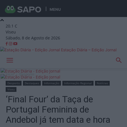
MENU
20.1
C
Viseu
Sábado, 8 de Agosto de 2026
Estação Diária – Edição Jornal
Início
Desporto
Desporto
Destaques
Informação
Informação Regional
Notícias
Viseu
‘Final Four’ da Taça de
Portugal Feminina de
Andebol já tem data e hora