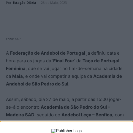
Por
Estação Diária
-
26 de Maio, 2023
Foto: FAP
A
Federação de Andebol de Portugal
já definiu data e
hora para os jogos da ‘
Final
Four
’ da
Taça de Portugal
Feminina
, que se vai jogar no fim-de-semana na cidade
da
Maia
, e onde vai competir a equipa da
Academia de
Andebol de São Pedro do Sul
.
Assim, sábado, dia 27 de maio, a partir das 15:00 jogar-
se-á o encontro
Academia de São Pedro do Sul –
Madeira SAD
, seguido do
Andebol Leça – Benfica,
com
início pelas 17:30