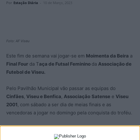
Por
Estação Diária
-
10 de Março, 2023
Foto: AF Viseu
Este fim de semana vai jogar-se em
Moimenta da Beira
a
Final Four
da T
aça de Futsal Feminino
da
Associação de
Futebol de Viseu.
Pelo Pavilhão Municipal vão passar as equipas do
Cinfães
,
Viseu e Benfica
,
Associação
Satense
e
Viseu
2001
, com sábado a ser dia de meias finais e as
vencedoras a jogar no domingo pela conquista do troféu.
Quanto às meias-finais, a primeira está marcada para as
15:30, entre Cinfães e Viseu e Benfica, seguida pelas