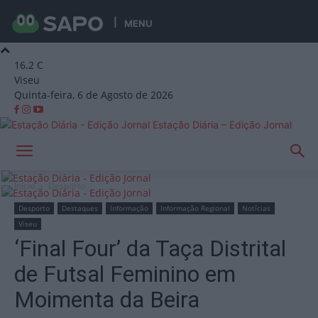
MENU
16.2
C
Viseu
Quinta-feira, 6 de Agosto de 2026
Estação Diária – Edição Jornal
Início
Desporto
Desporto
Destaques
Informação
Informação Regional
Notícias
Viseu
‘Final Four’ da Taça Distrital
de Futsal Feminino em
Moimenta da Beira