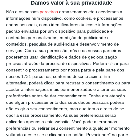
Damos valor à sua privacidade
17:30 do jogo entre Associação Satense e Viseu 2001,
Nós e os nossos
parceiros
armazenamos e/ou acedemos a
campeãs distritais de futsal feminino que procuram a
informações num dispositivo, como cookies, e processamos
conquista de mais um troféu distrital antes de jogarem a
dados pessoais, como identificadores únicos e informações
Taça Nacional.
padrão enviadas por um dispositivo para publicidade e
conteúdos personalizados, medição de publicidade e
conteúdos, pesquisa de audiências e desenvolvimento de
A Final da Taça Feminina de Futsal da Associação de
serviços.
Com a sua permissão, nós e os nossos parceiros
Futebol de Viseu está marcada para domingo, pelas
poderemos usar identificação e dados de geolocalização
16:00.
precisos através da procura de dispositivos. Poderá clicar para
consentir o processamento por nossa parte e pela parte dos
nossos 1731 parceiros, conforme descrito acima. Em
Esta e outras notícias para ouvir na Estação Diária – 96.8
alternativa, poderá clicar para recusar o consentimento ou para
FM ou em
www.968.fm
.
aceder a informações mais pormenorizadas e alterar as suas
preferências antes de dar consentimento.
Tenha em atenção
Pub
que algum processamento dos seus dados pessoais poderá
não exigir o seu consentimento, mas que tem o direito de se
opor a esse processamento. As suas preferências serão
aplicadas apenas a este website. Você pode alterar suas
TAGS
AF Viseu
Futsal Feminino
preferências ou retirar seu consentimento a qualquer momento
voltando a este site e clicando no botão "Privacidade" na parte