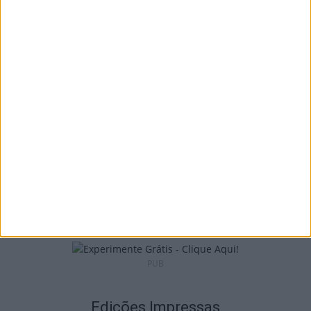
Nelas: Feira do Vinho do Dão regressa em
setembro com Rui...
5 de Agosto, 2026
Futebol: David Silva apita Benfica-
Académico de Viseu e Flávio Lima o...
5 de Agosto, 2026
PUB
Edições Impressas