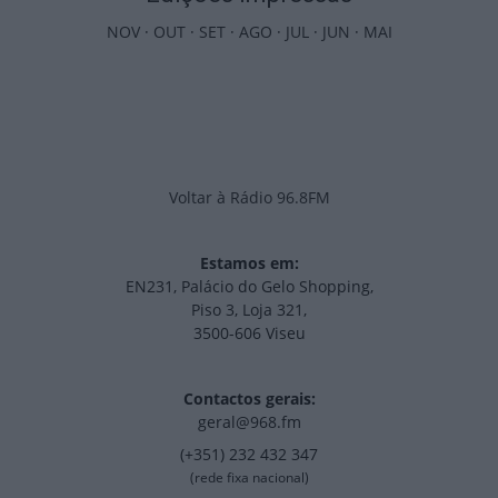
NOV
·
OUT
·
SET
·
AGO
·
JUL
·
JUN
·
MAI
Voltar à Rádio 96.8FM
Estamos em:
EN231, Palácio do Gelo Shopping,
Piso 3, Loja 321,
3500-606 Viseu
Contactos gerais:
geral@968.fm
(+351) 232 432 347
(rede fixa nacional)