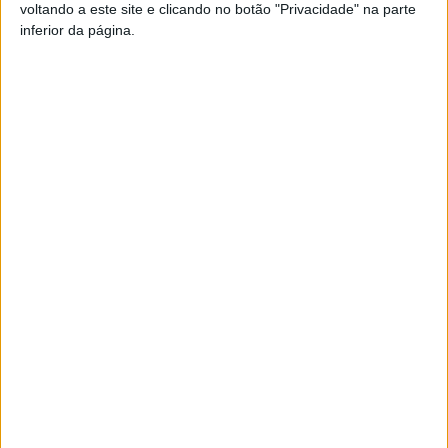
voltando a este site e clicando no botão "Privacidade" na parte
Pub
inferior da página.
TAGS
Académico de Viseu
Futebol
Liga Revelação
Sub-23
Taça Revelação
Viseu
Artigo anterior
Próximo artigo
Liga 2: Cícero do Tondela
DGS deixa recomendações
eleito o melhor médio do mês
sobre como nos devemos
proteger do frio