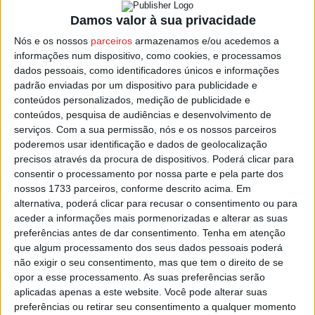
No recomeço da partida, aos 47 minutos,
Francisco
Machado
fez o que viria a ser o 3-0 final.
Damos valor à sua privacidade
Nós e os nossos
parceiros
armazenamos e/ou acedemos a
Com esta vitória, os viseenses passaram a somar 15
informações num dispositivo, como cookies, e processamos
dados pessoais, como identificadores únicos e informações
pontos, continuando líderes isolados, e agora com 4
padrão enviadas por um dispositivo para publicidade e
pontos de avanço sobre
Mafra
e
Farense
.
conteúdos personalizados, medição de publicidade e
conteúdos, pesquisa de audiências e desenvolvimento de
No calendário academista segue-se novo jogo fora de
serviços.
Com a sua permissão, nós e os nossos parceiros
poderemos usar identificação e dados de geolocalização
casa, na próxima terça-feira, dia 21 de janeiro, com uma
precisos através da procura de dispositivos. Poderá clicar para
partida em Mafra, pelas 15:00.
consentir o processamento por nossa parte e pela parte dos
nossos 1733 parceiros, conforme descrito acima. Em
Apuram-se para a Taça Revelação apenas os dois
alternativa, poderá clicar para recusar o consentimento ou para
aceder a informações mais pormenorizadas e alterar as suas
primeiros classificados no final das 14 jornadas desta
preferências antes de dar consentimento.
Tenha em atenção
fase da competição.
que algum processamento dos seus dados pessoais poderá
não exigir o seu consentimento, mas que tem o direito de se
Esta e outras notícias para ouvir na Estação Diária – 96.8
opor a esse processamento. As suas preferências serão
aplicadas apenas a este website. Você pode alterar suas
FM ou em
www.968.fm
.
preferências ou retirar seu consentimento a qualquer momento