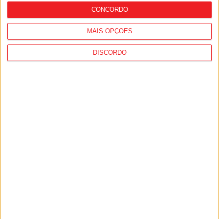
CONCORDO
MAIS OPÇÕES
DISCORDO
Futebol: Académico de Viseu oficializou
contratação de Andro Babić