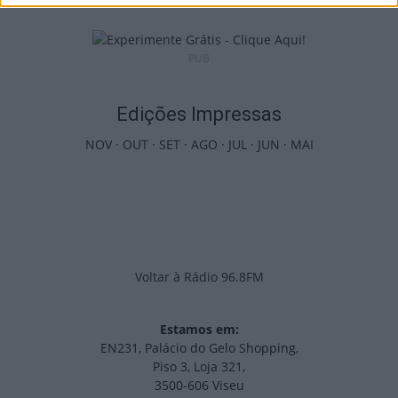
PUB
Edições Impressas
NOV
·
OUT
·
SET
·
AGO
·
JUL
·
JUN
·
MAI
Voltar à Rádio 96.8FM
Estamos em:
EN231, Palácio do Gelo Shopping,
Piso 3, Loja 321,
3500-606 Viseu