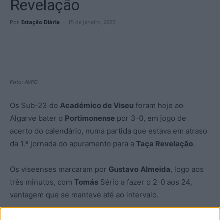
Revelação
Por
Estação Diária
-
15 de Janeiro, 2025
Foto: AVFC
Os Sub-23 do
Académico de Viseu
foram hoje ao
Algarve bater o
Portimonense
por 3-0, em jogo de
acerto do calendário, numa partida que estava em atraso
da 1.ª jornada do apuramento para a
Taça Revelação
.
Os viseenses marcaram por
Gustavo
Almeida
, logo aos
três minutos, com
Tomás
Sério a fazer o 2-0 aos 24,
vantagem que se manteve até ao intervalo.