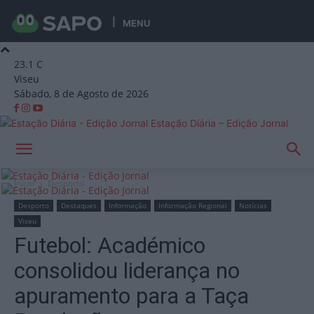
MENU
23.1
C
Viseu
Sábado, 8 de Agosto de 2026
Estação Diária – Edição Jornal
Início
Desporto
Desporto
Destaques
Informação
Informação Regional
Notícias
Viseu
Futebol: Académico
consolidou liderança no
apuramento para a Taça