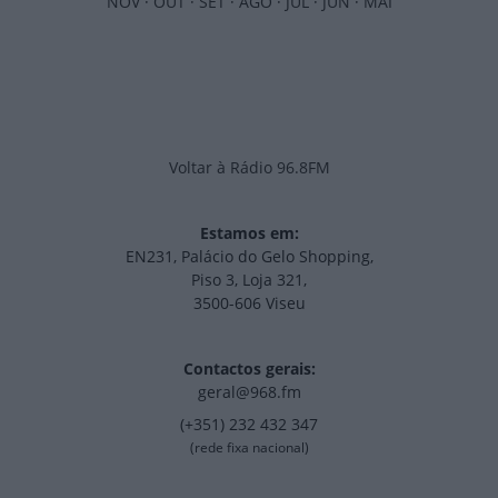
NOV
·
OUT
·
SET
·
AGO
·
JUL
·
JUN
·
MAI
Voltar à Rádio 96.8FM
Estamos em:
EN231, Palácio do Gelo Shopping,
Piso 3, Loja 321,
3500-606 Viseu
Contactos gerais:
geral@968.fm
(+351) 232 432 347
(rede fixa nacional)