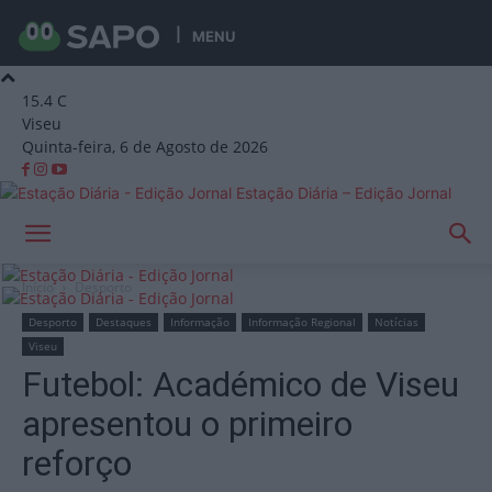
MENU
15.4
C
Viseu
Quinta-feira, 6 de Agosto de 2026
Estação Diária – Edição Jornal
Início
Desporto
Desporto
Destaques
Informação
Informação Regional
Notícias
Viseu
Futebol: Académico de Viseu
apresentou o primeiro
reforço