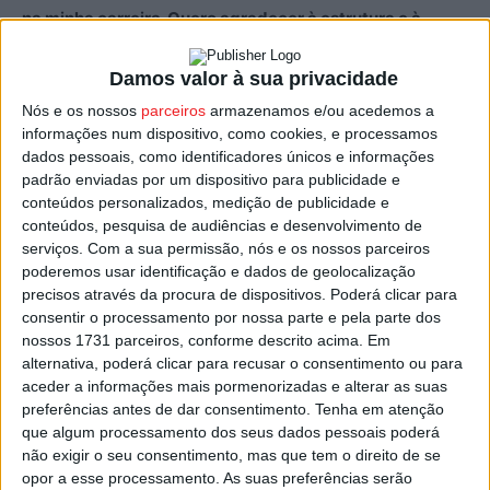
na minha carreira. Quero agradecer à estrutura e à
equipa técnica, que tiveram muito peso na minha
decisão e que acreditam em mim. Vou dar tudo por este
Damos valor à sua privacidade
clube”.
Nós e os nossos
parceiros
armazenamos e/ou acedemos a
informações num dispositivo, como cookies, e processamos
dados pessoais, como identificadores únicos e informações
Rúben Pereira caracterizou-se ainda enquanto jogador
padrão enviadas por um dispositivo para publicidade e
em campo, garantindo que quer deixar a sua marca em
conteúdos personalizados, medição de publicidade e
Viseu:
“Sou um jogador de equipa e muito agressivo.
conteúdos, pesquisa de audiências e desenvolvimento de
Não quero ser apenas mais um, quero ser um jogador
serviços.
Com a sua permissão, nós e os nossos parceiros
poderemos usar identificação e dados de geolocalização
que ficará marcado na história do Académico e nas
precisos através da procura de dispositivos. Poderá clicar para
convivências da equipa”.
consentir o processamento por nossa parte e pela parte dos
nossos 1731 parceiros, conforme descrito acima. Em
Junta-se ao plantel onde já estavam confirmadas as
alternativa, poderá clicar para recusar o consentimento ou para
aceder a informações mais pormenorizadas e alterar as suas
renovações do defesa grego Nikos Michelis, do médio
preferências antes de dar consentimento.
Tenha em atenção
ofensivo espanhol Nils Mortimer, e do médio defensivo
que algum processamento dos seus dados pessoais poderá
alemão Messeguem.
não exigir o seu consentimento, mas que tem o direito de se
opor a esse processamento. As suas preferências serão