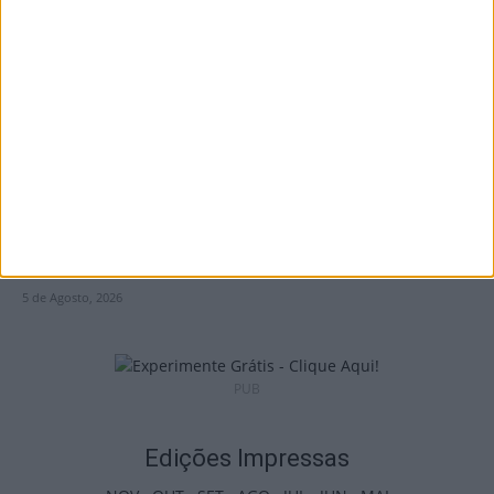
Castro Daire: Penedo do Cavaleiro para
observar o eclipse solar
5 de Agosto, 2026
Viseu: Presidente da República inaugura a
634.ª Feira de São Mateus
5 de Agosto, 2026
PUB
Edições Impressas