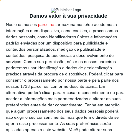
O único prémio de jogador que escapou aos viseenses
foi o de melhor guarda-redes, atribuído a Samu Silva, do
Damos valor à sua privacidade
Marítimo.
Nós e os nossos
parceiros
armazenamos e/ou acedemos a
informações num dispositivo, como cookies, e processamos
O venezuelano Ronald Molina, treinador do Vizela, foi
dados pessoais, como identificadores únicos e informações
reconhecido como melhor técnico do mês na Liga 2,
padrão enviadas por um dispositivo para publicidade e
conteúdos personalizados, medição de publicidade e
enquanto Gonçalo Moreira, do Benfica B, levou o
conteúdos, pesquisa de audiências e desenvolvimento de
galardão de melhor jovem jogador.
serviços.
Com a sua permissão, nós e os nossos parceiros
poderemos usar identificação e dados de geolocalização
Na I Liga
, o espanhol Jalen Blesa, avançado do Rio Ave,
precisos através da procura de dispositivos. Poderá clicar para
consentir o processamento por nossa parte e pela parte dos
foi eleito o melhor jogador de março, após marcar cinco
nossos 1733 parceiros, conforme descrito acima. Em
golos consecutivos entre a 25.ª e a 28.ª jornadas.
alternativa, poderá clicar para recusar o consentimento ou para
aceder a informações mais pormenorizadas e alterar as suas
Zalazar (Braga) e Carevic e Ibrahima Ba (ambos do
preferências antes de dar consentimento.
Tenha em atenção
que algum processamento dos seus dados pessoais poderá
Famalicão) foram distinguidos como melhor médio,
não exigir o seu consentimento, mas que tem o direito de se
guarda-redes e defesa, respetivamente.
opor a esse processamento. As suas preferências serão
aplicadas apenas a este website. Você pode alterar suas