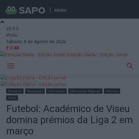
MENU
29.9
C
Viseu
Sábado, 8 de Agosto de 2026
Estação Diária – Edição Jornal
Início
Desporto
Desporto
Destaques
Informação
Informação Regional
Notícias
Viseu
Futebol: Académico de Viseu
domina prémios da Liga 2 em
março