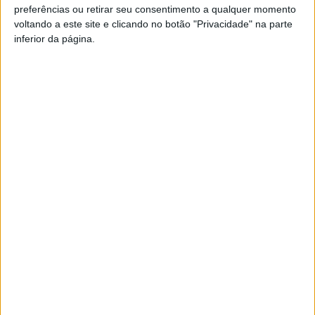
Hugo Oliveira (Famalicão) foi o melhor treinador e
preferências ou retirar seu consentimento a qualquer momento
voltando a este site e clicando no botão "Privacidade" na parte
Gustavo Sá, capitão do mesmo clube, o melhor jovem
inferior da página.
jogador do mês.
Esta e outras notícias para ouvir na Estação Diária – 96.8
FM ou em
www.968.fm
.
Pub
TAGS
Académico de Viseu
Futebol
Liga 2
Viseu