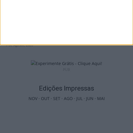
Futebol: Jogadores do Académico e
Tondela vão exibir distinções oficiais nas...
7 de Agosto, 2026
PUB
Edições Impressas
NOV
·
OUT
·
SET
·
AGO
·
JUL
·
JUN
·
MAI