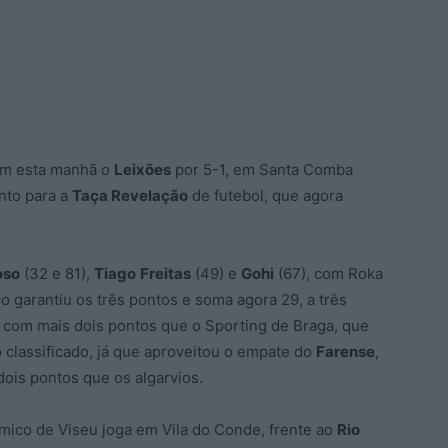
m esta manhã o
Leixões
por 5-1, em Santa Comba
nto para a
Taça Revelação
de futebol, que agora
oso
(32 e 81),
Tiago
Freitas
(49) e
Gohi
(67), com Roka
o garantiu os três pontos e soma agora 29, a três
, com mais dois pontos que o Sporting de Braga, que
 classificado, já que aproveitou o empate do
Farense
,
ois pontos que os algarvios.
émico de Viseu joga em Vila do Conde, frente ao
Rio