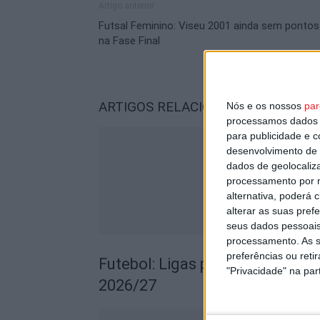
Artigo anterior
Futsal Feminino: Viseu 2001 ainda sem pontos
na Fase Final
ARTIGOS RELACIONADOS
Mais do a
Nós e os nossos
par
processamos dados p
para publicidade e 
desenvolvimento de 
dados de geolocaliza
processamento por n
alternativa, poderá
alterar as suas pref
seus dados pessoais
processamento. As s
preferências ou reti
Futebol: Ligas profissionais c
"Privacidade" na part
2026/27