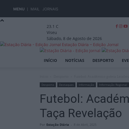
MENU
MAIL
JORNAIS
23.1
C
Viseu
Sábado, 8 de Agosto de 2026
Estação Diária – Edição Jornal
INÍCIO
NOTÍCIAS
DESPORTO
EV
Início
Desporto
Futebol: Académico goleia Leixões
Desporto
Destaques
Informação
Informação Regional
Futebol: Académi
Taça Revelação
Por
Estação Diária
-
8 de Abril, 2025