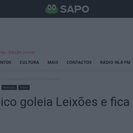
ENTOS
CULTURA
MAIS
CONTACTOS
RÁDIO 96.8 FM
 e fica mais perto da Taça Revelação
Notícias
Viseu
co goleia Leixões e fica