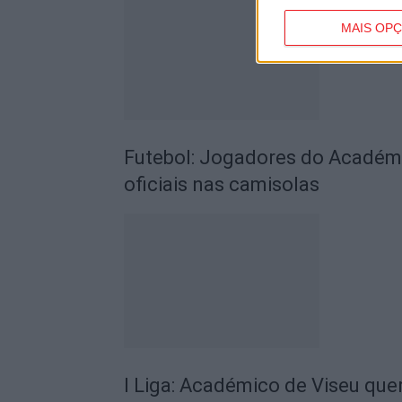
MAIS OP
Futebol: Jogadores do Académic
oficiais nas camisolas
I Liga: Académico de Viseu quer