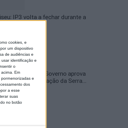
iseu: IP3 volta a fechar durante a
oite a partir de...
de Agosto, 2026
omo cookies, e
por um dispositivo
sa de audiências e
usar identificação e
nsentir o
o acima. Em
ão Pedro do Sul: Governo aprova
is pormenorizadas e
entro de Interpretação da Serra...
ocessamento dos
de Agosto, 2026
opor a esse
terar suas
ndo no botão