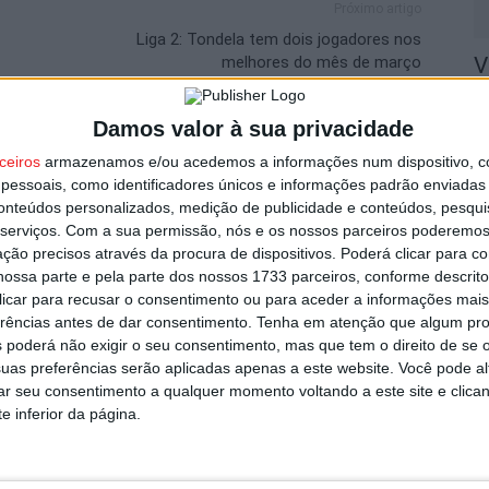
Próximo artigo
Liga 2: Tondela tem dois jogadores nos
melhores do mês de março
V
n
8 
Damos valor à sua privacidade
utor
ceiros
armazenamos e/ou acedemos a informações num dispositivo, c
essoais, como identificadores únicos e informações padrão enviadas 
conteúdos personalizados, medição de publicidade e conteúdos, pesqui
serviços.
Com a sua permissão, nós e os nossos parceiros poderemos 
ção precisos através da procura de dispositivos. Poderá clicar para co
ossa parte e pela parte dos nossos 1733 parceiros, conforme descrit
S
 clicar para recusar o consentimento ou para aceder a informações ma
C
erências antes de dar consentimento.
Tenha em atenção que algum pr
8 
 poderá não exigir o seu consentimento, mas que tem o direito de se 
uas preferências serão aplicadas apenas a este website. Você pode al
rar seu consentimento a qualquer momento voltando a este site e clica
om novas regras para a temporada
e inferior da página.