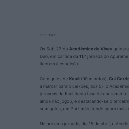
Foto: AVFC
Os Sub-23 do
Académico de Viseu
goleara
Dão, em partida da 11.ª jornada do Apurame
lideram à condição.
Com golos de
Kauã
(08 minutos),
Gui
Card
a marcar para o Leixões, aos 57, o Académic
jornadas do final desta fase de apuramento
ainda não jogou, e destacando-se o terceiro
sem golos, em Portimão, tendo agora mais d
Na próxima jornada, dia 15 de abril, o Acad