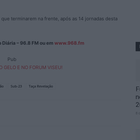
 que terminarem na frente, após as 14 jornadas desta
ão Diária – 96.8 FM ou em
www.968.fm
Pub
ção
Sub-23
Taça Revelação
F
n
2
8 