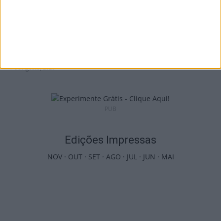
Castro Daire: Jornadas da Juventude
arrancam com seis dias de atividades...
7 de Agosto, 2026
PUB
Edições Impressas
NOV
·
OUT
·
SET
·
AGO
·
JUL
·
JUN
·
MAI