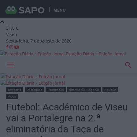
MENU
31.6
C
Viseu
Sexta-feira, 7 de Agosto de 2026
Estação Diária – Edição Jornal
Início
Desporto
Desporto
Destaques
Informação
Informação Regional
Notícias
Viseu
Futebol: Académico de Viseu
vai a Portalegre na 2.ª
eliminatória da Taça de