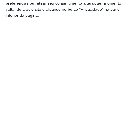
preferências ou retirar seu consentimento a qualquer momento
voltando a este site e clicando no botão "Privacidade" na parte
Esta e outras notícias para ouvir na Estação Diária – 96.8
inferior da página.
FM ou em
www.968.fm
.
Pub
TAGS
Académico de Viseu
Futebol
Resende
Taça de Portugal
Viseu
Artigo anterior
Próximo artigo
Vouzela: Recolha seletiva
Motorfestival regressa ao