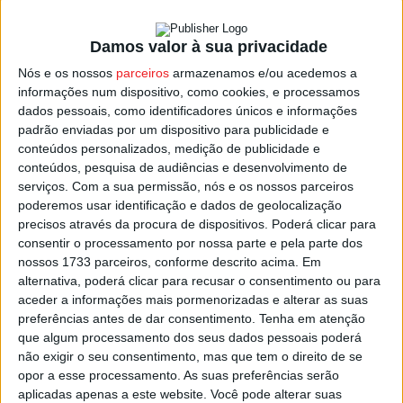
O sorteio ditou ainda que o
Resende
, este ano de
regresso ao Campeonato de Portugal, receba o
Feirense
,
Damos valor à sua privacidade
equipa da Liga 2.
Nós e os nossos
parceiros
armazenamos e/ou acedemos a
informações num dispositivo, como cookies, e processamos
Já das equipas que entram na primeira eliminatória, o
dados pessoais, como identificadores únicos e informações
vencedor do
Carregal do Sal
–
Mortágua
, irá receber o
padrão enviadas por um dispositivo para publicidade e
vencedor da partida entre
Académica de Coimbra
e
Os
conteúdos personalizados, medição de publicidade e
Marialvas
.
conteúdos, pesquisa de audiências e desenvolvimento de
serviços.
Com a sua permissão, nós e os nossos parceiros
poderemos usar identificação e dados de geolocalização
Já o
Castro
Daire
, se eliminar o Marco 09, irá jogar no
precisos através da procura de dispositivos. Poderá clicar para
recinto do vencedor da partida entre o
consentir o processamento por nossa parte e pela parte dos
Moncarapachense
e o
Viana do Alentejo
, enquanto o
nossos 1733 parceiros, conforme descrito acima. Em
Cinfães
, se afastar o Anadia, irá jogar em casa com o
alternativa, poderá clicar para recusar o consentimento ou para
aceder a informações mais pormenorizadas e alterar as suas
vencedor do encontro entre
Lusitânia
e
O Elvas
.
preferências antes de dar consentimento.
Tenha em atenção
que algum processamento dos seus dados pessoais poderá
Quanto ao Tondela, como equipa da I Liga de futebol,
não exigir o seu consentimento, mas que tem o direito de se
entrará no sorteio apenas na 3.ª eliminatória e, de acordo
opor a esse processamento. As suas preferências serão
aplicadas apenas a este website. Você pode alterar suas
com o regulamento, jogará na condição de visitante.