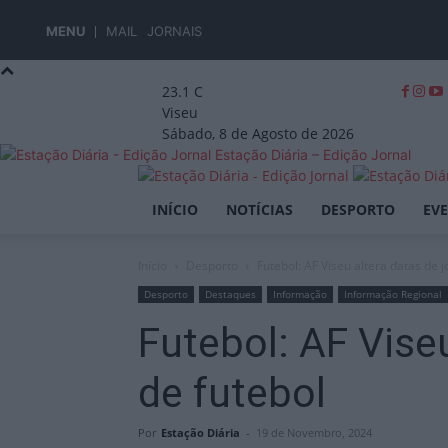
MENU
MAIL
JORNAIS
23.1
C
Viseu
Sábado, 8 de Agosto de 2026
Estação Diária – Edição Jornal
INÍCIO
NOTÍCIAS
DESPORTO
EV
Início
Desporto
Futebol: AF Viseu altera datas de 
Desporto
Destaques
Informação
Informação Regional
Futebol: AF Vise
de futebol
Por
Estação Diária
-
19 de Novembro, 2024