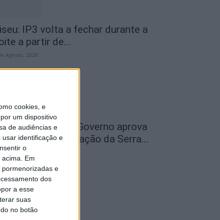
iseu: IP3 volta a fechar durante a
oite a partir de...
de Agosto, 2026
omo cookies, e
por um dispositivo
ão Pedro do Sul: Governo aprova
sa de audiências e
entro de Interpretação da Serra...
usar identificação e
nsentir o
de Agosto, 2026
o acima. Em
is pormenorizadas e
ocessamento dos
opor a esse
terar suas
ndo no botão