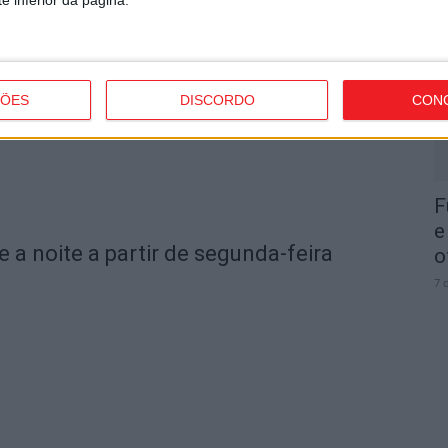
I
d
7 
ÇÕES
DISCORDO
CON
F
e
e a noite a partir de segunda-feira
o
7 