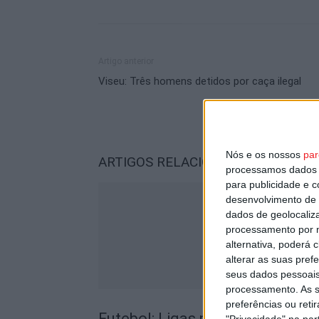
Artigo anterior
Viseu: Três homens detidos por caça ilegal
Nós e os nossos
par
ARTIGOS RELACIONADOS
Mais do a
processamos dados p
para publicidade e 
desenvolvimento de 
dados de geolocaliza
processamento por n
alternativa, poderá
alterar as suas pref
seus dados pessoais
processamento. As s
preferências ou reti
Futebol: Ligas profissionais c
"Privacidade" na part