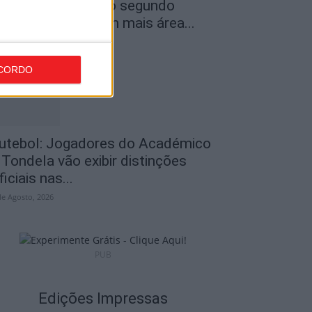
ncêndios: Viseu é o segundo
istrito do país com mais área...
de Agosto, 2026
CORDO
utebol: Jogadores do Académico
 Tondela vão exibir distinções
ficiais nas...
de Agosto, 2026
PUB
Edições Impressas