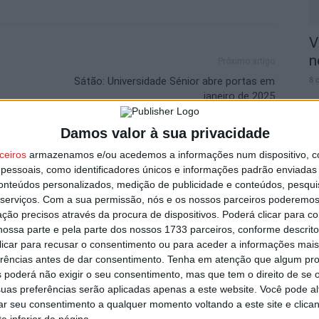
V
n
Próximo artigo
8 
Sátão: Universidade Sénior abre portas em
janeiro de 2025
Damos valor à sua privacidade
ceiros
armazenamos e/ou acedemos a informações num dispositivo, c
utor
essoais, como identificadores únicos e informações padrão enviadas 
S
conteúdos personalizados, medição de publicidade e conteúdos, pesqui
C
serviços.
Com a sua permissão, nós e os nossos parceiros poderemos 
ção precisos através da procura de dispositivos. Poderá clicar para co
8 
ossa parte e pela parte dos nossos 1733 parceiros, conforme descrit
 clicar para recusar o consentimento ou para aceder a informações ma
erências antes de dar consentimento.
Tenha em atenção que algum pr
 poderá não exigir o seu consentimento, mas que tem o direito de se 
uas preferências serão aplicadas apenas a este website. Você pode al
rar seu consentimento a qualquer momento voltando a este site e clica
om novas regras para a temporada
e inferior da página.