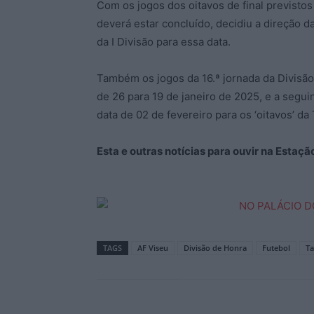
Com os jogos dos oitavos de final previsto
deverá estar concluído, decidiu a direção d
da I Divisão para essa data.
Também os jogos da 16.ª jornada da Divis
de 26 para 19 de janeiro de 2025, e a segu
data de 02 de fevereiro para os ‘oitavos’ da
Esta e outras notícias para ouvir na Estaç
TAGS
AF Viseu
Divisão de Honra
Futebol
Ta