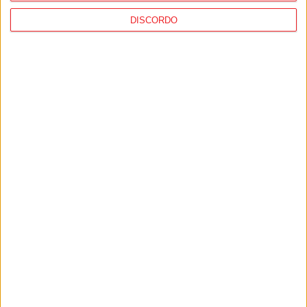
Desporto: GNR registou quase 1.500
DISCORDO
incidentes em eventos desportivos, mais
de 90% no futebol
PUB