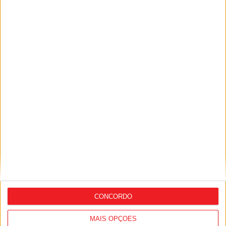
Futebol: Académico de Viseu oficializou
contratação de Andro Babić
CONCORDO
MAIS OPÇÕES