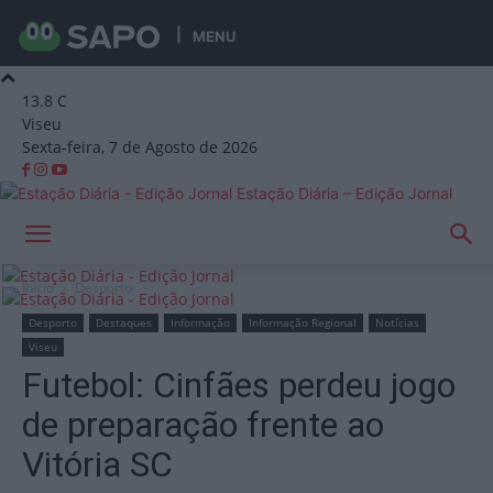
MENU
13.8
C
Viseu
Sexta-feira, 7 de Agosto de 2026
Estação Diária – Edição Jornal
Início
Desporto
Desporto
Destaques
Informação
Informação Regional
Notícias
Viseu
Futebol: Cinfães perdeu jogo
de preparação frente ao
Vitória SC