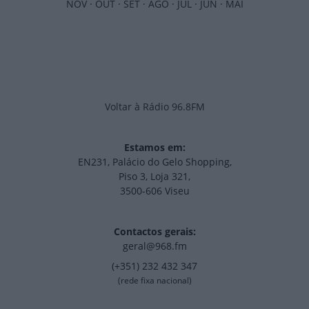
NOV
·
OUT
·
SET
·
AGO
·
JUL
·
JUN
·
MAI
Voltar à Rádio 96.8FM
Estamos em:
EN231, Palácio do Gelo Shopping,
Piso 3, Loja 321,
3500-606 Viseu
Contactos gerais:
geral@968.fm
(+351) 232 432 347
(rede fixa nacional)