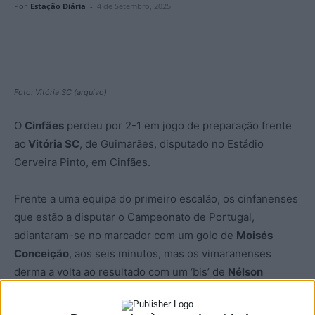
Por
Estação Diária
-
4 de Setembro, 2025
Foto: Vitória SC (arquivo)
O
Cinfães
perdeu por 2-1 em jogo de preparação frente
ao
Vitória SC
, de Guimarães, disputado no Estádio
Cerveira Pinto, em Cinfães.
Frente a uma equipa do primeiro escalão, os cinfanenses
que estão a disputar o Campeonato de Portugal,
adiantaram-se no marcador com um golo de
Moisés
Conceição
, aos seis minutos, mas os vimaranenses
derma a volta ao resultado com um ‘bis’ de
Nélson
Oliveira
, aos 70 e aos 79.