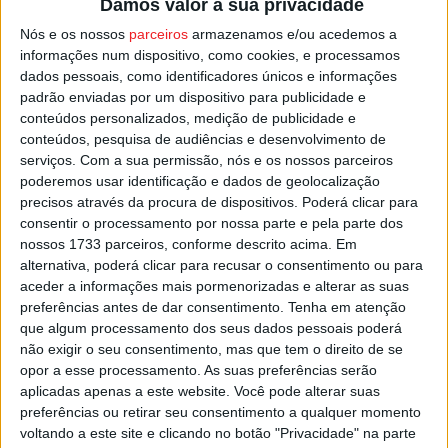
Damos valor à sua privacidade
Depois deste fim-de-semana sem competição devido aos
Nós e os nossos
parceiros
armazenamos e/ou acedemos a
compromissos das seleções, o Cinfães regressa aos
informações num dispositivo, como cookies, e processamos
jogos oficiais no dia 14 de setembro, com a receção ao
dados pessoais, como identificadores únicos e informações
Florgrade
, a contar para a 4.ª jornada da
Série B
.
padrão enviadas por um dispositivo para publicidade e
conteúdos personalizados, medição de publicidade e
conteúdos, pesquisa de audiências e desenvolvimento de
Esta e outras notícias para ouvir na Estação Diária – 96.8
serviços.
Com a sua permissão, nós e os nossos parceiros
FM ou em
www.968.fm
.
poderemos usar identificação e dados de geolocalização
precisos através da procura de dispositivos. Poderá clicar para
Pub
consentir o processamento por nossa parte e pela parte dos
nossos 1733 parceiros, conforme descrito acima. Em
alternativa, poderá clicar para recusar o consentimento ou para
aceder a informações mais pormenorizadas e alterar as suas
preferências antes de dar consentimento.
Tenha em atenção
TAGS
Cinfães
Futebol
Viseu
que algum processamento dos seus dados pessoais poderá
não exigir o seu consentimento, mas que tem o direito de se
opor a esse processamento. As suas preferências serão
aplicadas apenas a este website. Você pode alterar suas
preferências ou retirar seu consentimento a qualquer momento
voltando a este site e clicando no botão "Privacidade" na parte