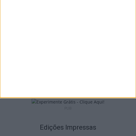
Viseu: CIM Dão Lafões investiu 350 mil
euros em projetos educativos...
6 de Agosto, 2026
Viseu: APCVD vai instalar nova sede no
Centro Histórico após investimento...
6 de Agosto, 2026
PUB
Edições Impressas