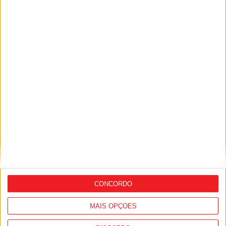
Futebol: Académico de Viseu garante
avançado marroquino
CONCORDO
MAIS OPÇÕES
Viseu: GNR detém sete suspeitos por