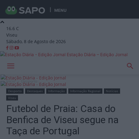
MENU
16.6
C
Viseu
Sábado, 8 de Agosto de 2026
Estação Diária – Edição Jornal
Início
Desporto
Desporto
Destaques
Informação
Informação Regional
Notícias
Viseu
Futebol de Praia: Casa do
Benfica de Viseu segue na
Taça de Portugal