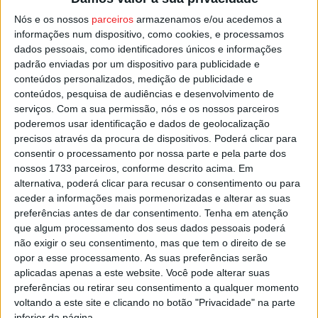
Na segunda eliminatória, que se vai jogar no Campo de
Nós e os nossos
parceiros
armazenamos e/ou acedemos a
Desporto Praia do Fontelo, dia 28 de julho em Viseu, a
informações num dispositivo, como cookies, e processamos
formação da Casa do Benfica irá defrontar o
Vila Flor
dados pessoais, como identificadores únicos e informações
padrão enviadas por um dispositivo para publicidade e
equipa que protagonizou uma das surpresas dos 16 avos
conteúdos personalizados, medição de publicidade e
ao eliminar o
Sótão
, um dos candidatos à conquista da
conteúdos, pesquisa de audiências e desenvolvimento de
Taça de Portugal, com um triunfo por 6-2.
serviços.
Com a sua permissão, nós e os nossos parceiros
poderemos usar identificação e dados de geolocalização
precisos através da procura de dispositivos. Poderá clicar para
Esta e outras notícias para ouvir na Estação Diária –
consentir o processamento por nossa parte e pela parte dos
96.8 FM e ainda em
ED Jornal
nossos 1733 parceiros, conforme descrito acima. Em
alternativa, poderá clicar para recusar o consentimento ou para
Pub
aceder a informações mais pormenorizadas e alterar as suas
preferências antes de dar consentimento.
Tenha em atenção
que algum processamento dos seus dados pessoais poderá
não exigir o seu consentimento, mas que tem o direito de se
opor a esse processamento. As suas preferências serão
TAGS
Futebol Praia
Viseu
aplicadas apenas a este website. Você pode alterar suas
preferências ou retirar seu consentimento a qualquer momento
voltando a este site e clicando no botão "Privacidade" na parte
inferior da página.