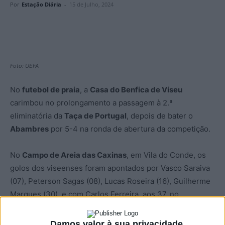
Por
Estação Diária
-
15 de Julho, 2024
Foto: UEFA
No
futebol de praia
, a
Casa do Benfica de Viseu
carimbou no prolongamento a passagem à 2.ª
eliminatória da
Taça de Portugal
, depois de bater o
Abambres
por 5-4 na ronda de abertura da competição.
No
Campo de Areia das Caxinas
, em Vila do Conde, os
golos dos viseenses foram apontados por Vasco Saraiva
(07), Peterson Sagas (08), Lucas Roseira (16), Guilherme
Marques (30), e com Carlos Ferreira, aos 37, no
prolongamento, a garantir o apuramento.
Damos valor à sua privacidade