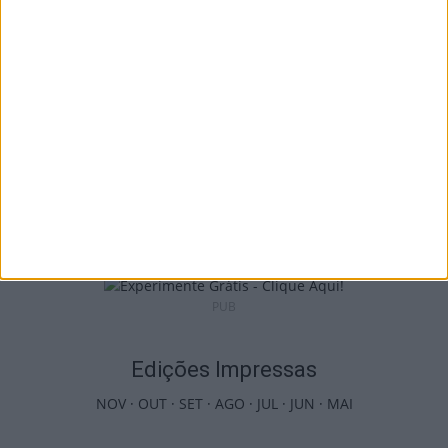
7 de Agosto, 2026
Castro Daire: Jornadas da Juventude
arrancam com seis dias de atividades...
7 de Agosto, 2026
PUB
Edições Impressas
NOV
·
OUT
·
SET
·
AGO
·
JUL
·
JUN
·
MAI