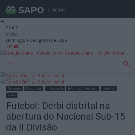
MENU
25.6
C
Viseu
Domingo, 9 de Agosto de 2026
Estação Diária – Edição Jornal
Início
Desporto
Desporto
Destaques
Informação
Informação Regional
Notícias
Viseu
Futebol: Dérbi distrital na
abertura do Nacional Sub-15
da II Divisão