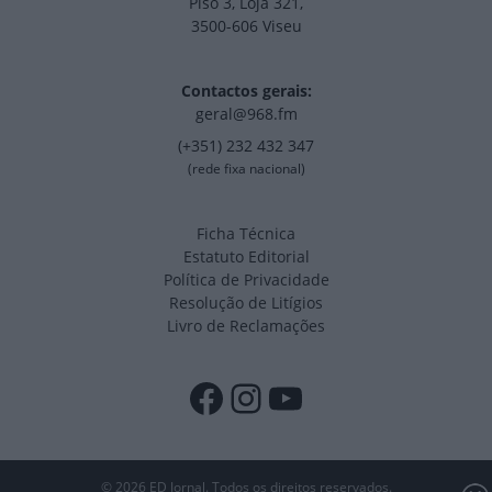
Piso 3, Loja 321,
3500-606 Viseu
Contactos gerais:
geral@968.fm
(+351) 232 432 347
(rede fixa nacional)
Ficha Técnica
Estatuto Editorial
Política de Privacidade
Resolução de Litígios
Livro de Reclamações
Facebook
Instagram
YouTube
© 2026 ED Jornal. Todos os direitos reservados.