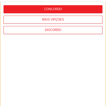
vence Amarante na estreia
CONCORDO
MAIS OPÇÕES
DISCORDO
Futebol: Ligas profissionais com novas
regras para a temporada 2026/27