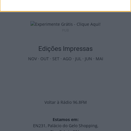
9 de Agosto, 2026
PUB
Edições Impressas
NOV
·
OUT
·
SET
·
AGO
·
JUL
·
JUN
·
MAI
Voltar à Rádio 96.8FM
Estamos em:
EN231, Palácio do Gelo Shopping,