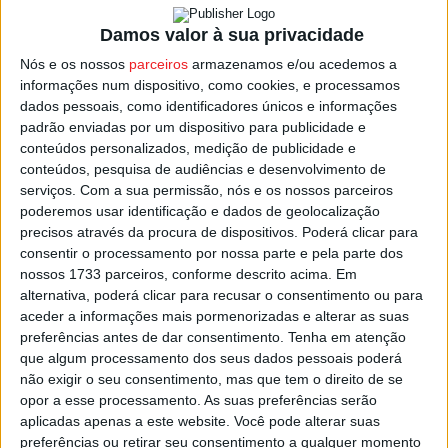
Além das duas equipas do distrito, vão ainda jogar na
Damos valor à sua privacidade
Série B o
FC Porto B
,
Marrazes
,
Benfica de Castelo
Nós e os nossos
parceiros
armazenamos e/ou acedemos a
Branco
,
Ançã
,
Gouveia
,
Estação
,
Boavista
,
União
informações num dispositivo, como cookies, e processamos
Pombal
e
Sanjoanense
.
dados pessoais, como identificadores únicos e informações
padrão enviadas por um dispositivo para publicidade e
Os dois melhores de cada série vão jogar a 3.ª fase, de
conteúdos personalizados, medição de publicidade e
conteúdos, pesquisa de audiências e desenvolvimento de
Apuramento de Campeão e subida à I Divisão, à qual se
serviços.
Com a sua permissão, nós e os nossos parceiros
juntarão as equipas saídas do play-off, que será jogado
poderemos usar identificação e dados de geolocalização
entre os dois melhores terceiros classificados entre
precisos através da procura de dispositivos. Poderá clicar para
todas as séries, e ainda pelas equipas da região da
consentir o processamento por nossa parte e pela parte dos
nossos 1733 parceiros, conforme descrito acima. Em
Madeira e dos Açores.
alternativa, poderá clicar para recusar o consentimento ou para
aceder a informações mais pormenorizadas e alterar as suas
Os restantes irão jogar pela manutenção, divididos por
preferências antes de dar consentimento.
Tenha em atenção
cinco séries e com os três piores classificados de cada,
que algum processamento dos seus dados pessoais poderá
não exigir o seu consentimento, mas que tem o direito de se
juntamente com os três piores 5.ºs classificados, a
opor a esse processamento. As suas preferências serão
descerem para os distritais de Sub-15.
aplicadas apenas a este website. Você pode alterar suas
preferências ou retirar seu consentimento a qualquer momento