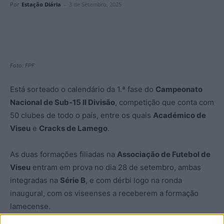
Por
Estação Diária
-
3 de Setembro, 2025
Foto: FPF
Está sorteado o calendário da 1.ª fase do
Campeonato
Nacional de Sub-15 II Divisão
, competição que conta com
50 clubes de todo o país, entre os quais
Académico de
Viseu
e
Cracks de Lamego
.
As duas formações filiadas na
Associação de Futebol de
Viseu
entram em prova no dia 28 de setembro, ambas
integradas na
Série B
, e com dérbi logo na ronda
inaugural, com os viseenses a receberem a formação
lamecense.