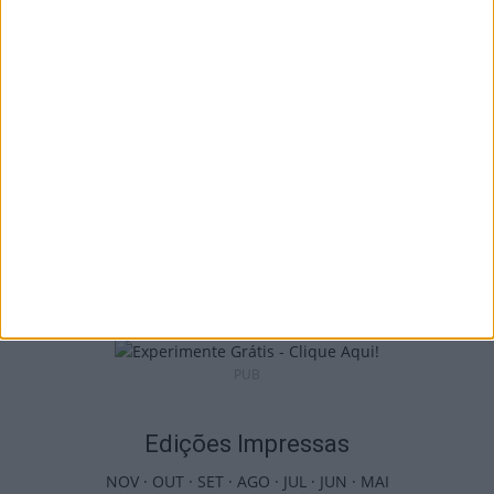
Incêndios: Viseu é o segundo distrito do
país com mais área...
7 de Agosto, 2026
Futebol: Jogadores do Académico e
Tondela vão exibir distinções oficiais nas...
7 de Agosto, 2026
PUB
Edições Impressas
NOV
·
OUT
·
SET
·
AGO
·
JUL
·
JUN
·
MAI