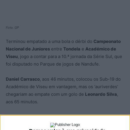
Foto. GP
Terminou empatado a uma bola o dérbi do
Campeonato
Nacional de Juniores
entre
Tondela
e
Académico de
Viseu
, jogo a contar para a 10.ª jornada da Série Sul, que
foi disputado no Parque de jogos de Nandufe.
Daniel
Carrasco
, aos 46 minutos, colocou os Sub-19 do
Académico de Viseu em vantagem, mas os ‘auriverdes’
chegariam ao empate com um golo de
Leonardo
Silva
,
aos 65 minutos.
Após a 10.ª jornada, o Académico de Viseu mantém a
vice-liderança da Série Sul, agora com 20 pontos, menos