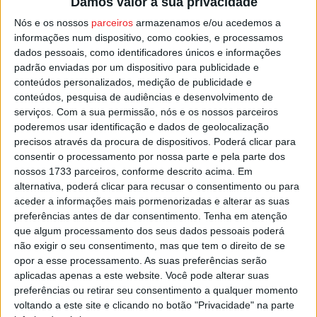
Damos valor à sua privacidade
três que o líder
Benfica
, enquanto o Tondela está no
6.ºlugar da geral com 11 pontos.
Nós e os nossos
parceiros
armazenamos e/ou acedemos a
informações num dispositivo, como cookies, e processamos
dados pessoais, como identificadores únicos e informações
Na próxima jornada, dia 01 de novembro, o Académico de
padrão enviadas por um dispositivo para publicidade e
Viseu vai receber o
Mafra
, em jogo marcado para as
conteúdos personalizados, medição de publicidade e
15:00 no Campo 1.º de maio, no Fontelo, enquanto o
conteúdos, pesquisa de audiências e desenvolvimento de
serviços.
Com a sua permissão, nós e os nossos parceiros
Tondela vai até ao Complexo Desportivo de Arenes, em
poderemos usar identificação e dados de geolocalização
Torres Vedras, para defrontar o
Torreense
.
precisos através da procura de dispositivos. Poderá clicar para
consentir o processamento por nossa parte e pela parte dos
Esta e outras notícias para ouvir na Estação Diária – 96.8
nossos 1733 parceiros, conforme descrito acima. Em
alternativa, poderá clicar para recusar o consentimento ou para
FM ou em
www.968.fm
.
aceder a informações mais pormenorizadas e alterar as suas
preferências antes de dar consentimento.
Tenha em atenção
Pub
que algum processamento dos seus dados pessoais poderá
não exigir o seu consentimento, mas que tem o direito de se
opor a esse processamento. As suas preferências serão
aplicadas apenas a este website. Você pode alterar suas
TAGS
Académico de Viseu
Futebol
Sub-19
Tondela
preferências ou retirar seu consentimento a qualquer momento
voltando a este site e clicando no botão "Privacidade" na parte