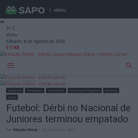
MENU
31
C
Viseu
Sábado, 8 de Agosto de 2026
Estação Diária – Edição Jornal
Início
Desporto
Desporto
Destaques
Informação
Informação Regional
Notícias
Viseu
Futebol: Dérbi no Nacional de
Juniores terminou empatado
Por
Estação Diária
-
22 de Outubro, 2024