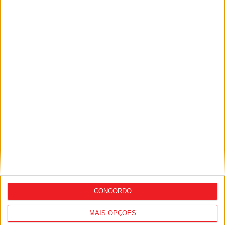
Futebol: Académico de Viseu garante
avançado marroquino
CONCORDO
MAIS OPÇÕES