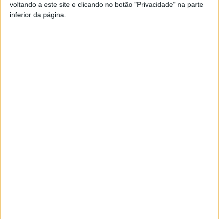
voltando a este site e clicando no botão "Privacidade" na parte
inferior da página.
TAGS
AF Viseu
Divisão de Honra
Futebol
Viseu
Artigo anterior
Próximo artigo
Autárquicas2025 – José
Futebol: Taça de Sócios de
Laires quer ‘continuidade’ e
Mérito de Viseu tem no fim-
‘novos projetos’ se for eleito
de-semana a 1.ª eliminatória
em Penalva do Castelo
ARTIGOS RELACIONADOS
Mais do autor