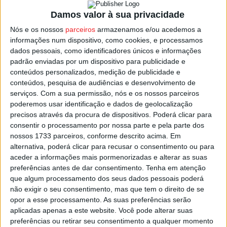
Lusitano – Campia
Damos valor à sua privacidade
Carvalhais – Sátão
Nós e os nossos
parceiros
armazenamos e/ou acedemos a
informações num dispositivo, como cookies, e processamos
Vale de Açores – Carregal do Sal
dados pessoais, como identificadores únicos e informações
padrão enviadas por um dispositivo para publicidade e
Mangualde – Moimenta da Beira
conteúdos personalizados, medição de publicidade e
Castro Daire – Sampedrense
conteúdos, pesquisa de audiências e desenvolvimento de
serviços.
Com a sua permissão, nós e os nossos parceiros
Oliveira de Frades – Nelas
poderemos usar identificação e dados de geolocalização
precisos através da procura de dispositivos. Poderá clicar para
Lamelas – Nespereira
consentir o processamento por nossa parte e pela parte dos
nossos 1733 parceiros, conforme descrito acima. Em
A Divisão de Honra de Viseu vai terminar a 30 de maio de
alternativa, poderá clicar para recusar o consentimento ou para
2026.
aceder a informações mais pormenorizadas e alterar as suas
preferências antes de dar consentimento.
Tenha em atenção
que algum processamento dos seus dados pessoais poderá
Esta e outras notícias para ouvir na Estação Diária – 96.8
não exigir o seu consentimento, mas que tem o direito de se
FM ou em
www.968.fm
opor a esse processamento. As suas preferências serão
aplicadas apenas a este website. Você pode alterar suas
preferências ou retirar seu consentimento a qualquer momento
Pub