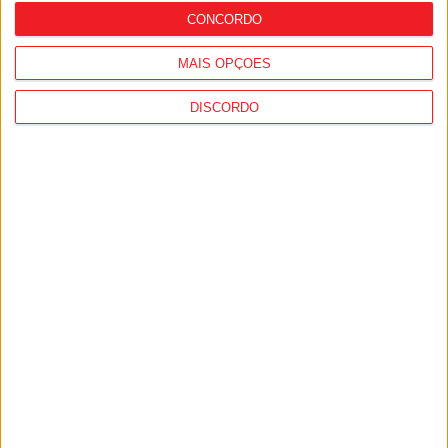
CONCORDO
MAIS OPÇÕES
DISCORDO
Futebol: Académico de Viseu garante
avançado marroquino