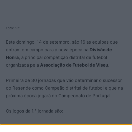
Foto: FPF
Este domingo, 14 de setembro, são 16 as equipas que
entram em campo para a nova época na
Divisão de
Honra
, a principal competição distrital de futebol
organizada pela
Associação de Futebol de Viseu
.
Primeira de 30 jornadas que vão determinar o sucessor
do Resende como Campeão distrital de futebol e que na
próxima época jogará no Campeonato de Portugal.
Os jogos da 1.ª jornada são:
Ferreira d’ Aves – Penalva do Castelo