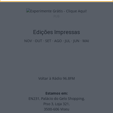
PUB
Edições Impressas
NOV
·
OUT
·
SET
·
AGO
·
JUL
·
JUN
·
MAI
Voltar à Rádio 96.8FM
Estamos em:
EN231, Palácio do Gelo Shopping,
Piso 3, Loja 321,
3500-606 Viseu