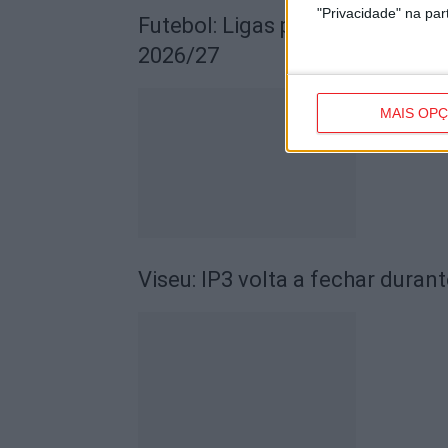
"Privacidade" na part
Futebol: Ligas profissionais c
2026/27
MAIS OP
Viseu: IP3 volta a fechar durant