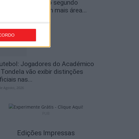
ncêndios: Viseu é o segundo
istrito do país com mais área...
de Agosto, 2026
CORDO
utebol: Jogadores do Académico
 Tondela vão exibir distinções
ficiais nas...
de Agosto, 2026
PUB
Edições Impressas