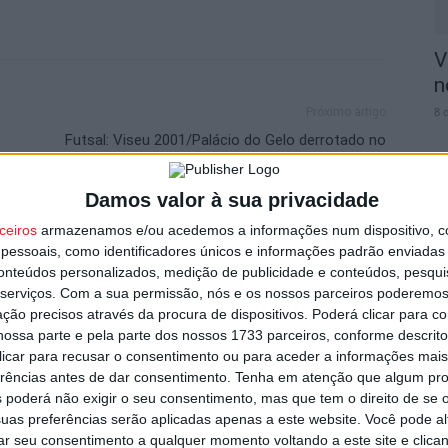
V
n
8 
Próximo artigo
Futsal: Viseu 2001/Palácio do Gelo derrotado no
arranque do Apuramento de Campeão
Damos valor à sua privacidade
ceiros
armazenamos e/ou acedemos a informações num dispositivo, c
utor
essoais, como identificadores únicos e informações padrão enviadas 
S
conteúdos personalizados, medição de publicidade e conteúdos, pesqui
C
serviços.
Com a sua permissão, nós e os nossos parceiros poderemos 
8 
ção precisos através da procura de dispositivos. Poderá clicar para co
ossa parte e pela parte dos nossos 1733 parceiros, conforme descrit
 clicar para recusar o consentimento ou para aceder a informações ma
erências antes de dar consentimento.
Tenha em atenção que algum pr
 poderá não exigir o seu consentimento, mas que tem o direito de se 
uas preferências serão aplicadas apenas a este website. Você pode al
rar seu consentimento a qualquer momento voltando a este site e clica