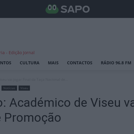
ENTOS
CULTURA
MAIS
CONTACTOS
RÁDIO 96.8 FM
eu vai jogar Final da Taça Nacional de...
Notícias
Viseu
: Académico de Viseu vai
e Promoção