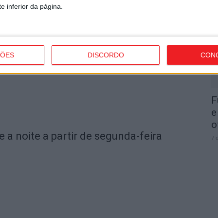
I
e inferior da página.
om novas regras para a temporada
d
7 
ÇÕES
DISCORDO
CON
F
e
o
e a noite a partir de segunda-feira
7 