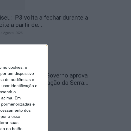
iseu: IP3 volta a fechar durante a
oite a partir de...
de Agosto, 2026
omo cookies, e
por um dispositivo
ão Pedro do Sul: Governo aprova
sa de audiências e
entro de Interpretação da Serra...
usar identificação e
de Agosto, 2026
nsentir o
o acima. Em
is pormenorizadas e
ocessamento dos
opor a esse
terar suas
ndo no botão