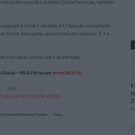
nal levou de vencida o Futebol Clube Ferreiras, também
jogaram a Série F durante a 1.ª fase da competição,
l ao Clube Albergaria, que venceu em casa por 3-1 e
da sem datas oficiais para as partidas.
ão Diária – 96.8 FM ou em
www.968.fm
.
F
Pub
n
2
8 
aça Nacional Feminina Futebol
Viseu