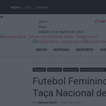
MENU
MAIL
JORNAIS
28.8
C
Viseu
Sábado, 8 de Agosto de 2026
Estação Diária – Edição Jornal
INÍCIO
NOTÍCIAS
DESPORTO
EV
Início
Desporto
Futebol Feminino: Académico de Vis
Desporto
Destaques
Informação
Informação Regional
Futebol Feminino
Taça Nacional d
Por
Estação Diária
-
19 de Maio, 2025