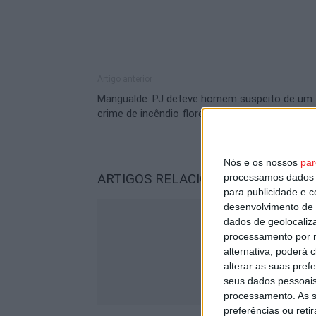
Artigo anterior
Mangualde: PJ deteve homem suspeito de um
crime de incêndio florestal
Nós e os nossos
par
ARTIGOS RELACIONADOS
Mais do a
processamos dados p
para publicidade e 
desenvolvimento de 
dados de geolocaliza
processamento por n
alternativa, poderá
alterar as suas pref
seus dados pessoais
processamento. As s
preferências ou reti