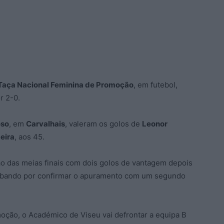
Taça Nacional Feminina de Promoção
, em futebol,
r 2-0.
oso
, em
Carvalhais
, valeram os golos de
Leonor
eira
, aos 45.
o das meias finais com dois golos de vantagem depois
acabando por confirmar o apuramento com um segundo
oção, o Académico de Viseu vai defrontar a equipa B