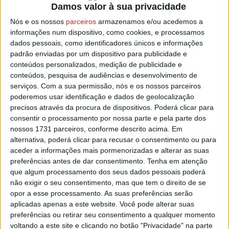
Damos valor à sua privacidade
eliminatória a 13 de setembro. A 1.ª eliminatória está
Nós e os nossos
parceiros
armazenamos e/ou acedemos a
marcada para 4 de outubro. A final está prevista para 6 de
informações num dispositivo, como cookies, e processamos
junho. A
Taça da Liga Feminina
começa também a 4 de
dados pessoais, como identificadores únicos e informações
outubro.
padrão enviadas por um dispositivo para publicidade e
conteúdos personalizados, medição de publicidade e
conteúdos, pesquisa de audiências e desenvolvimento de
A FPF indica que o calendário pode sofrer alterações ao
serviços.
Com a sua permissão, nós e os nossos parceiros
longo da época, devido ao calendário internacional e a
poderemos usar identificação e dados de geolocalização
ajustamentos competitivos.
precisos através da procura de dispositivos. Poderá clicar para
consentir o processamento por nossa parte e pela parte dos
nossos 1731 parceiros, conforme descrito acima. Em
Esta e outras notícias para ouvir na Estação Diária – 96.8
alternativa, poderá clicar para recusar o consentimento ou para
FM ou em
www.968.fm
aceder a informações mais pormenorizadas e alterar as suas
preferências antes de dar consentimento.
Tenha em atenção
Pub
que algum processamento dos seus dados pessoais poderá
não exigir o seu consentimento, mas que tem o direito de se
opor a esse processamento. As suas preferências serão
aplicadas apenas a este website. Você pode alterar suas
TAGS
Futebol Feminino
preferências ou retirar seu consentimento a qualquer momento
voltando a este site e clicando no botão "Privacidade" na parte