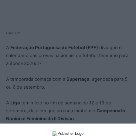
Foto: GP
A
Federação Portuguesa de Futebol (FPF)
divulgou o
calendário das provas nacionais de futebol feminino para
a época 2026/27.
A temporada começa com a
Supertaça
, agendada para 5
ou 6 de setembro.
A
Liga
tem início no fim de semana de 12 e 13 de
setembro, data em que arranca também o
Campeonato
Nacional Feminino da II Divisão
.
A
Taça de Portugal Feminina
inicia-se com uma pré-