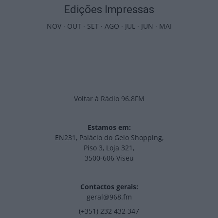
Edições Impressas
NOV
·
OUT
·
SET
·
AGO
·
JUL
·
JUN
·
MAI
Voltar à Rádio 96.8FM
Estamos em:
EN231, Palácio do Gelo Shopping,
Piso 3, Loja 321,
3500-606 Viseu
Contactos gerais:
geral@968.fm
(+351) 232 432 347