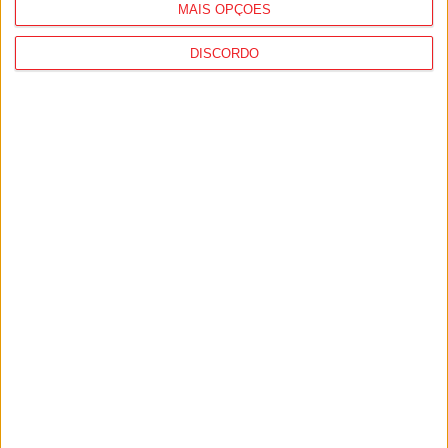
MAIS OPÇÕES
DISCORDO
Futebol Feminino: Portugal vence Suécia
com reviravolta em Santa Comba Dão