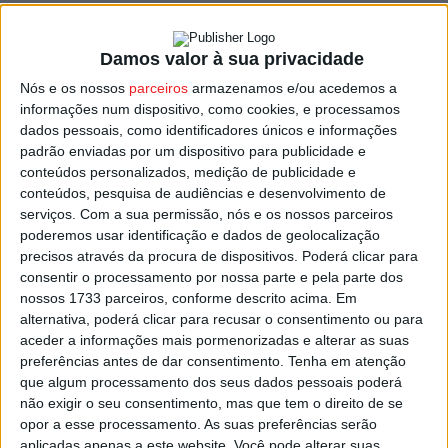
Wolverhampton.
Damos valor à sua privacidade
Em declarações à comunicação do Clube, o defesa
Nós e os nossos
parceiros
armazenamos e/ou acedemos a
central de 22 anos mostrou-se feliz com o passo que deu
informações num dispositivo, como cookies, e processamos
na carreira: “É uma oportunidade nova para mim. É com
dados pessoais, como identificadores únicos e informações
muito que estou aqui para ajudar a equipa. O Tondela é
padrão enviadas por um dispositivo para publicidade e
um clube com muita ambição e estou muito feliz por estar
conteúdos personalizados, medição de publicidade e
conteúdos, pesquisa de audiências e desenvolvimento de
aqui”, disse.
serviços.
Com a sua permissão, nós e os nossos parceiros
poderemos usar identificação e dados de geolocalização
“Não há muita gente da minha família que já saiba, mas eu
precisos através da procura de dispositivos. Poderá clicar para
tenho um primo que nas últimas épocas jogou aqui
consentir o processamento por nossa parte e pela parte dos
nossos 1733 parceiros, conforme descrito acima. Em
[Rodrigo Morais, nos sub-19], e tanto ele como o meu tio
alternativa, poderá clicar para recusar o consentimento ou para
só me falaram bem do Tondela. Que é um clube familiar
aceder a informações mais pormenorizadas e alterar as suas
que ajuda quem está a chegar pela primeira vez e que
preferências antes de dar consentimento.
Tenha em atenção
este era um bom passo para a minha carreira”, afirmou.
que algum processamento dos seus dados pessoais poderá
não exigir o seu consentimento, mas que tem o direito de se
opor a esse processamento. As suas preferências serão
Christian Marques é o quinto reforço para o plantel
aplicadas apenas a este website. Você pode alterar suas