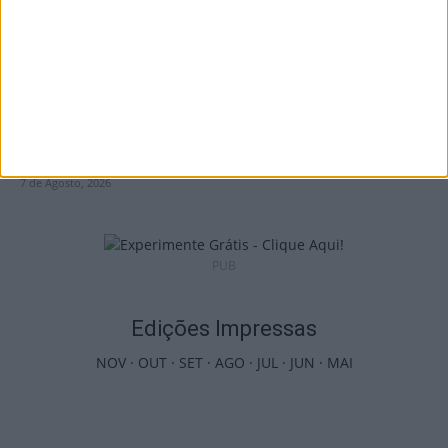
Futebol: Jogadores do Académico e
Tondela vão exibir distinções oficiais nas...
7 de Agosto, 2026
PUB
Edições Impressas
NOV
·
OUT
·
SET
·
AGO
·
JUL
·
JUN
·
MAI