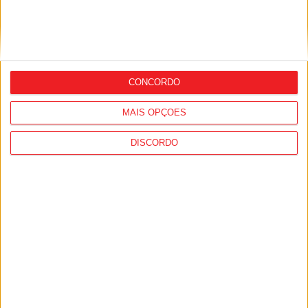
CONCORDO
Combustíveis: Preços devem baixar de
MAIS OPÇÕES
forma acentuada na próxima semana
DISCORDO
I Liga: Académico de Viseu quer travar
Benfica na Luz