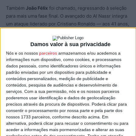
Também
João Félix
foi chamado, regressando à seleção
para mais uma fase final. O avançado do Al Nassr integra
um ataque liderado por Cristiano Ronaldo — aos 41 anos,
no seu sexto Mundial — e que conta ainda com Gonçalo
Ramos, Rafael Leão, Pedro Neto, Francisco Conceição,
Damos valor à sua privacidade
Francisco Trincão e
Gonçalo Guedes
, este último outra
Nós e os nossos
parceiros
armazenamos e/ou acedemos a
das novidades, em detrimento de Paulinho, Ricardo Horta
informações num dispositivo, como cookies, e processamos
e Pedro Gonçalves.
dados pessoais, como identificadores únicos e informações
padrão enviadas por um dispositivo para publicidade e
conteúdos personalizados, medição de publicidade e
A meio-campo,
Samu Costa
(Maiorca) é chamado pela
conteúdos, pesquisa de audiências e desenvolvimento de
primeira vez a uma fase final, enquanto João Palhinha
serviços.
Com a sua permissão, nós e os nossos parceiros
fica de fora.
poderemos usar identificação e dados de geolocalização
precisos através da procura de dispositivos. Poderá clicar para
Portugal integra o
Grupo K
e estreia-se a 17 de junho
consentir o processamento por nossa parte e pela parte dos
nossos 1733 parceiros, conforme descrito acima. Em
frente à República Democrática do Congo, em Houston.
alternativa, poderá clicar para recusar o consentimento ou para
Segue-se o Uzbequistão (23 de junho) e a Colômbia (27
aceder a informações mais pormenorizadas e alterar as suas
de junho), em Miami. Antes do Mundial, a seleção realiza
preferências antes de dar consentimento.
Tenha em atenção