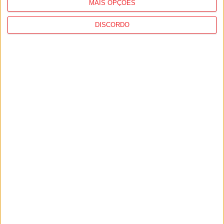
MAIS OPÇÕES
I Liga: Académico de Viseu quer travar
DISCORDO
Benfica na Luz
Futebol: Académico de Viseu garante
avançado marroquino