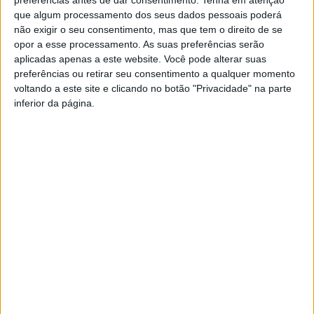
dois particulares: frente ao Chile (6 de junho) e à Nigéria
que algum processamento dos seus dados pessoais poderá
não exigir o seu consentimento, mas que tem o direito de se
(10 de junho).
opor a esse processamento. As suas preferências serão
aplicadas apenas a este website. Você pode alterar suas
Lista de convocados para o Mundial2026:
preferências ou retirar seu consentimento a qualquer momento
voltando a este site e clicando no botão "Privacidade" na parte
inferior da página.
Guarda-redes:
Diogo Costa (FC Porto), Rui Silva
(Sporting), José Sá (Wolverhampton, Ing) e Ricardo Velho
(Gençlerbirligi, Tur).
Defesas:
Diogo Dalot (Manchester United, Ing), Matheus
Nunes (Manchester City, Ing), Nelson Semedo
(Fenerbahçe, Tur), João Cancelo (FC Barcelona, Esp),
Gonçalo Inácio (Sporting), Rúben Dias (Manchester City,
Ing), Renato Veiga (Villarreal, Esp), Nuno Mendes (Paris
Saint-Germain, Fra) e Tomás Araújo (Benfica).
Médios:
Rúben Neves (Al Hilal, Ara), João Neves (Paris