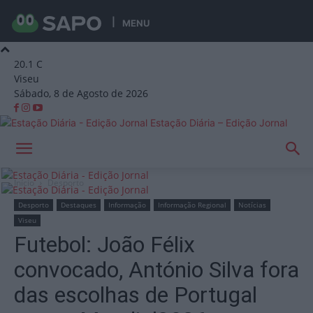
MENU
20.1
C
Viseu
Sábado, 8 de Agosto de 2026
Estação Diária – Edição Jornal
Início
Desporto
Desporto
Destaques
Informação
Informação Regional
Notícias
Viseu
Futebol: João Félix
convocado, António Silva fora
das escolhas de Portugal