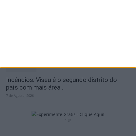
São Pedro do Sul: Governo aprova Centro
de Interpretação da Serra...
8 de Agosto, 2026
Incêndios: Viseu é o segundo distrito do
país com mais área...
7 de Agosto, 2026
PUB