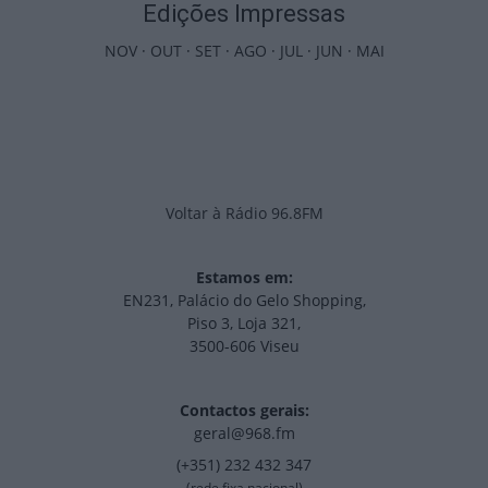
Edições Impressas
NOV
·
OUT
·
SET
·
AGO
·
JUL
·
JUN
·
MAI
Voltar à Rádio 96.8FM
Estamos em:
EN231, Palácio do Gelo Shopping,
Piso 3, Loja 321,
3500-606 Viseu
Contactos gerais:
geral@968.fm
(+351) 232 432 347
(rede fixa nacional)