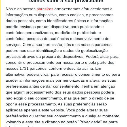
Damos valor à sua privacidade
Maviram é o quinto reforço do Tondela e já trabalha às
Nós e os nossos
parceiros
armazenamos e/ou acedemos a
ordens de Luís Pinto, juntando-se na lista de novidades
informações num dispositivo, como cookies, e processamos
no plantel ao guarda-redes Gabriel Souza, aos defesas
dados pessoais, como identificadores únicos e informações
Tiago Manso e João Cesco, e ao avançado Rodrigo
padrão enviadas por um dispositivo para publicidade e
conteúdos personalizados, medição de publicidade e
Ramos.
conteúdos, pesquisa de audiências e desenvolvimento de
serviços.
Com a sua permissão, nós e os nossos parceiros
Esta e outras notícias para ouvir na Estação Diária – 96.8
poderemos usar identificação e dados de geolocalização
FM ou em
www.968.fm
.
precisos através da procura de dispositivos. Poderá clicar para
consentir o processamento por nossa parte e pela parte dos
nossos 1731 parceiros, conforme descrito acima. Em
Pub
alternativa, poderá clicar para recusar o consentimento ou para
aceder a informações mais pormenorizadas e alterar as suas
preferências antes de dar consentimento.
Tenha em atenção
que algum processamento dos seus dados pessoais poderá
TAGS
Futebol
Liga 2
Tondela
não exigir o seu consentimento, mas que tem o direito de se
opor a esse processamento. As suas preferências serão
aplicadas apenas a este website. Você pode alterar suas
preferências ou retirar seu consentimento a qualquer momento
voltando a este site e clicando no botão "Privacidade" na parte