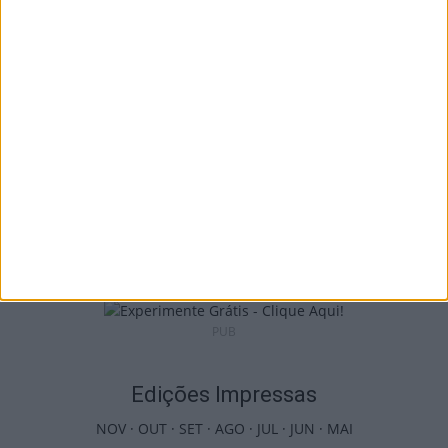
voleibol em três dias...
6 de Agosto, 2026
Futebol: Académico de Viseu oficializou
contratação de Andro Babić
6 de Agosto, 2026
PUB
Edições Impressas
NOV
·
OUT
·
SET
·
AGO
·
JUL
·
JUN
·
MAI