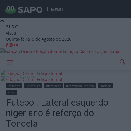
MENU
31.5
C
Viseu
Quinta-feira, 6 de Agosto de 2026
Estação Diária – Edição Jornal
Início
Desporto
Desporto
Destaques
Informação
Informação Regional
Notícias
Viseu
Futebol: Lateral esquerdo
nigeriano é reforço do
Tondela