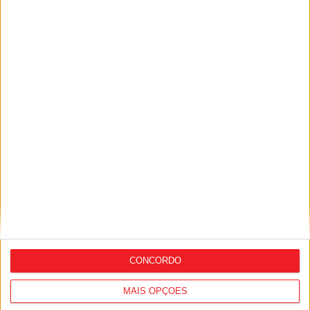
Futebol Feminino: Mais três reforços
para a estreia das Sub-19 do Tondela na
2.ª Divisão Nacional
CONCORDO
MAIS OPÇÕES
Liga Next Gen: Académico de Viseu