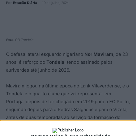
Por
Estação Diária
-
10 de Julho, 2024
Foto: CD Tondela
O defesa lateral esquerdo nigeriano
Nor
Maviram
, de 23
anos, é reforço do
Tondela
, tendo assinado pelos
auriverdes até junho de 2026.
Maviram jogou na última época no Lank Vilaverdense, e o
Tondela é o quarto clube que vai representar em
Portugal depois de ter chegado em 2019 para o FC Porto,
seguindo depois para o Pedras Salgadas e para o Vizela,
antes de duas temporadas ao serviço da formação do
Lank, equipa despromovida à Liga 3 de futebol.