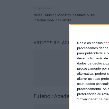
Artigo anterior
Nelas: ‘Música Maestro’ assinala o Dia
Internacional da Família
ARTIGOS RELACIONADOS
Mais do a
Nós e os nossos
par
processamos dados p
para publicidade e 
desenvolvimento de 
dados de geolocaliza
processamento por n
alternativa, poderá
alterar as suas pref
seus dados pessoais
processamento. As s
preferências ou reti
Futebol: Académico de Viseu of
"Privacidade" na part