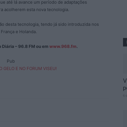
que até lá avance um período de adaptações
ara acolherem esta nova tecnologia.
ão desta tecnologia, tendo já sido introduzida nos
, França e Holanda.
ão Diária – 96.8 FM ou em
www.968.fm
.
Pub
V
p
6 