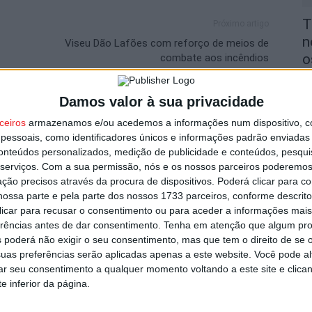
T
Próximo artigo
n
Viseu Dão Lafões com reforço de meios de
o
combate aos incêndios
6 
Damos valor à sua privacidade
utor
ceiros
armazenamos e/ou acedemos a informações num dispositivo, c
essoais, como identificadores únicos e informações padrão enviadas 
conteúdos personalizados, medição de publicidade e conteúdos, pesqui
serviços.
Com a sua permissão, nós e os nossos parceiros poderemos 
V
ção precisos através da procura de dispositivos. Poderá clicar para co
i
ossa parte e pela parte dos nossos 1733 parceiros, conforme descrit
 clicar para recusar o consentimento ou para aceder a informações ma
v
erências antes de dar consentimento.
Tenha em atenção que algum pr
6 
 poderá não exigir o seu consentimento, mas que tem o direito de se 
uas preferências serão aplicadas apenas a este website. Você pode al
rar seu consentimento a qualquer momento voltando a este site e clica
icializou contratação de Andro Babić
e inferior da página.