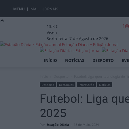
MENU
MAIL
JORNAIS
13.8
C
Viseu
Sexta-feira, 7 de Agosto de 2026
Estação Diária – Edição Jornal
INÍCIO
NOTÍCIAS
DESPORTO
EV
Início
Desporto
Futebol: Liga quer tecnologia de ‘l
Desporto
Destaques
Informação
Notícias
Futebol: Liga que
2025
Por
Estação Diária
-
15 de Maio, 2024