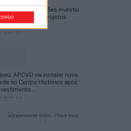
iseu: CIM Dão Lafões investiu
50 mil euros em projetos
CORDO
ducativos...
de Agosto, 2026
iseu: APCVD vai instalar nova
ede no Centro Histórico após
nvestimento...
de Agosto, 2026
PUB