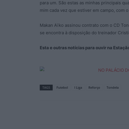
para um. São estas as minhas principais q
mim cada vez que estiver em campo, com o 
Makan Aïko assinou contrato com o CD Tond
se encontra à disposição do treinador Crist
Esta e outras notícias para ouvir na Estaç
TAGS
Futebol
I Liga
Reforço
Tondela