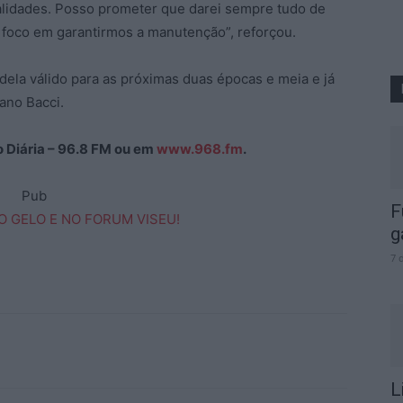
ualidades. Posso prometer que darei sempre tudo de
foco em garantirmos a manutenção”, reforçou.
ela válido para as próximas duas épocas e meia e já
iano Bacci.
ão Diária – 96.8 FM ou em
www.968.fm
.
Pub
F
g
7 
L