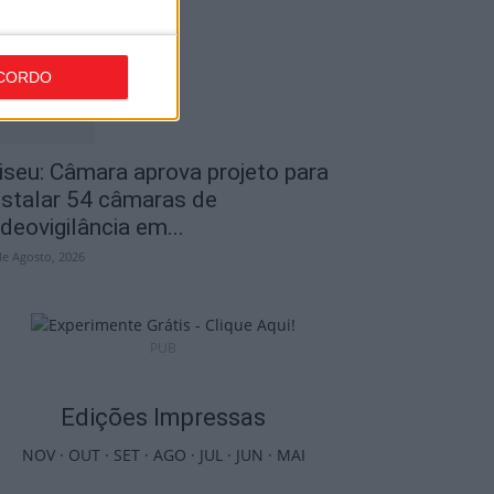
de Agosto, 2026
CORDO
iseu: Câmara aprova projeto para
nstalar 54 câmaras de
ideovigilância em...
de Agosto, 2026
PUB
Edições Impressas
NOV
·
OUT
·
SET
·
AGO
·
JUL
·
JUN
·
MAI