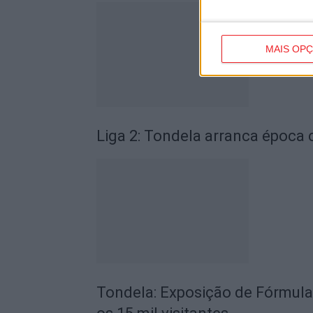
MAIS OP
Liga 2: Tondela arranca época
Tondela: Exposição de Fórmula