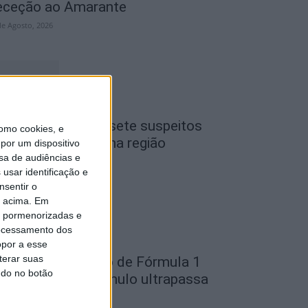
eceção ao Amarante
de Agosto, 2026
iseu: GNR detém sete suspeitos
omo cookies, e
or furto de cobre na região
por um dispositivo
sa de audiências e
de Agosto, 2026
usar identificação e
nsentir o
o acima. Em
is pormenorizadas e
ocessamento dos
opor a esse
terar suas
ondela: Exposição de Fórmula 1
ndo no botão
o Museu do Caramulo ultrapassa
s...