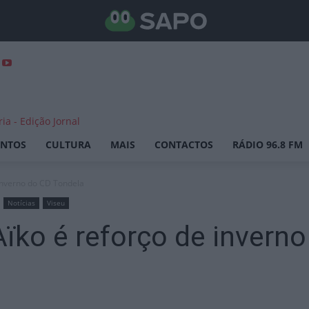
ENTOS
CULTURA
MAIS
CONTACTOS
RÁDIO 96.8 FM
 inverno do CD Tondela
Notícias
Viseu
ïko é reforço de invern