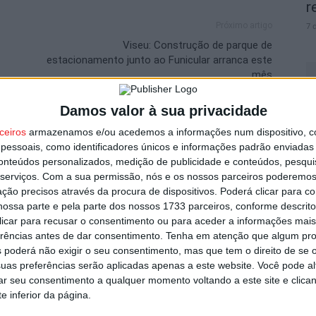
r
Próximo artigo
7 
Viseu: Construção de parque de
estacionamento junto ao Funicular arranca este
mês
Damos valor à sua privacidade
V
ceiros
armazenamos e/ou acedemos a informações num dispositivo, c
utor
p
essoais, como identificadores únicos e informações padrão enviadas 
conteúdos personalizados, medição de publicidade e conteúdos, pesqui
6 
serviços.
Com a sua permissão, nós e os nossos parceiros poderemos 
ção precisos através da procura de dispositivos. Poderá clicar para co
ossa parte e pela parte dos nossos 1733 parceiros, conforme descrit
 clicar para recusar o consentimento ou para aceder a informações ma
erências antes de dar consentimento.
Tenha em atenção que algum pr
 poderá não exigir o seu consentimento, mas que tem o direito de se 
uas preferências serão aplicadas apenas a este website. Você pode al
T
rar seu consentimento a qualquer momento voltando a este site e clica
n
garante avançado marroquino
e inferior da página.
o