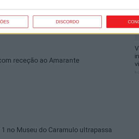
6 
ÇÕES
DISCORDO
CON
V
i
 com receção ao Amarante
v
6 
 1 no Museu do Caramulo ultrapassa