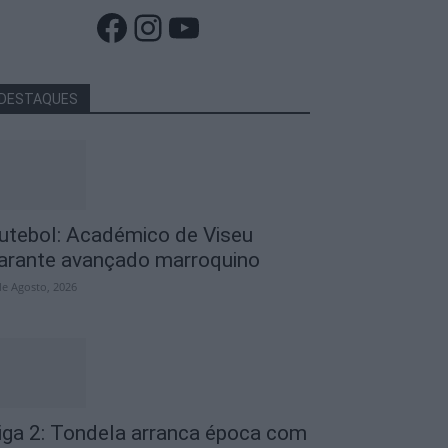
Facebook
Instagram
YouTube
DESTAQUES
utebol: Académico de Viseu
arante avançado marroquino
de Agosto, 2026
iga 2: Tondela arranca época com