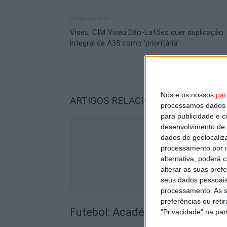
Artigo anterior
Viseu: CIM Viseu Dão-Lafões quer duplicação
integral da A35 como ‘prioritária’
Nós e os nossos
par
ARTIGOS RELACIONADOS
Mais do a
processamos dados p
para publicidade e 
desenvolvimento de 
dados de geolocaliza
processamento por n
alternativa, poderá
alterar as suas pref
seus dados pessoais
processamento. As s
preferências ou reti
Futebol: Académico de Viseu 
"Privacidade" na part