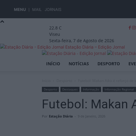
MENU
MAIL
JORNAIS
22.8
C
Viseu
Sexta-feira, 7 de Agosto de 2026
Estação Diária – Edição Jornal
INÍCIO
NOTÍCIAS
DESPORTO
EV
Início
Desporto
Futebol: Makan Aïko é reforço de
Desporto
Destaques
Informação
Informação Regional
Futebol: Makan A
Por
Estação Diária
-
9 de Janeiro, 2026