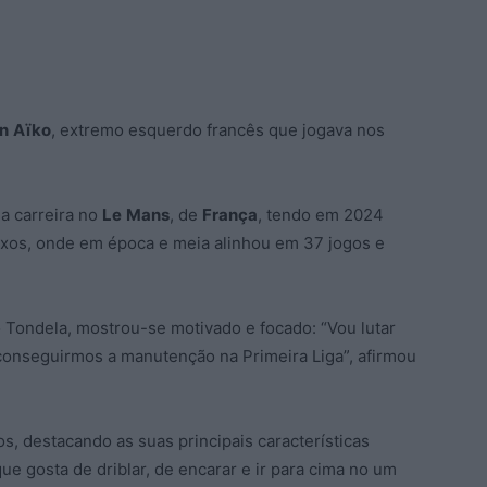
n
Aïko
, extremo esquerdo francês que jogava nos
 a carreira no
Le
Mans
, de
França
, tendo em 2024
aixos, onde em época e meia alinhou em 37 jogos e
 Tondela, mostrou-se motivado e focado: “Vou lutar
conseguirmos a manutenção na Primeira Liga”, afirmou
, destacando as suas principais características
e gosta de driblar, de encarar e ir para cima no um