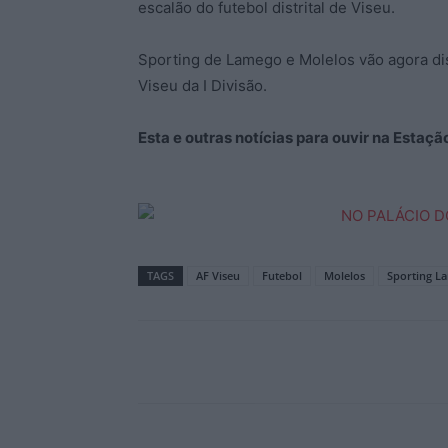
escalão do futebol distrital de Viseu.
Sporting de Lamego e Molelos vão agora dis
Viseu da I Divisão.
Esta e outras notícias para ouvir na Estaç
TAGS
AF Viseu
Futebol
Molelos
Sporting L