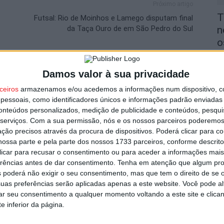
Próximo artigo
T
Futsal: Rio de Moinhos e Lamego disputam final
da Taça Ouro de em São Pedro do Sul
n
o
6 
Damos valor à sua privacidade
utor
ceiros
armazenamos e/ou acedemos a informações num dispositivo, c
essoais, como identificadores únicos e informações padrão enviadas 
conteúdos personalizados, medição de publicidade e conteúdos, pesqui
serviços.
Com a sua permissão, nós e os nossos parceiros poderemos 
V
ção precisos através da procura de dispositivos. Poderá clicar para co
i
ossa parte e pela parte dos nossos 1733 parceiros, conforme descrit
 clicar para recusar o consentimento ou para aceder a informações ma
v
erências antes de dar consentimento.
Tenha em atenção que algum pr
6 
 poderá não exigir o seu consentimento, mas que tem o direito de se 
s por furto de cobre na região
uas preferências serão aplicadas apenas a este website. Você pode al
rar seu consentimento a qualquer momento voltando a este site e clica
e inferior da página.