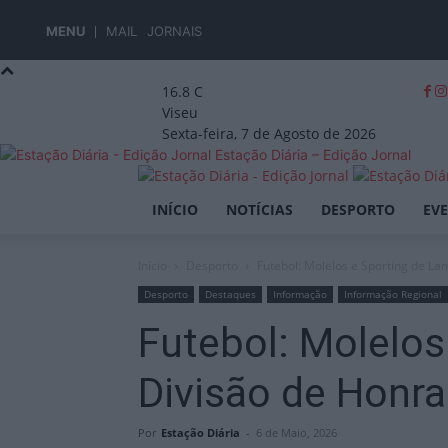
MENU
MAIL
JORNAIS
16.8
C
Viseu
Sexta-feira, 7 de Agosto de 2026
Estação Diária – Edição Jornal
INÍCIO
NOTÍCIAS
DESPORTO
EV
Início
Desporto
Futebol: Molelos e Sporting de La
Desporto
Destaques
Informação
Informação Regional
Futebol: Molelo
Divisão de Honra
Por
Estação Diária
-
6 de Maio, 2026