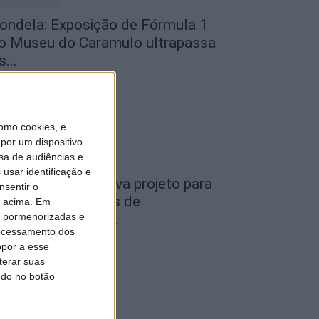
ondela: Exposição de Fórmula 1
o Museu do Caramulo ultrapassa
s...
de Agosto, 2026
omo cookies, e
por um dispositivo
sa de audiências e
usar identificação e
iseu: Câmara aprova projeto para
nsentir o
nstalar 54 câmaras de
o acima. Em
is pormenorizadas e
ideovigilância em...
ocessamento dos
de Agosto, 2026
opor a esse
terar suas
ndo no botão