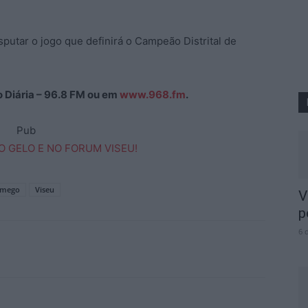
putar o jogo que definirá o Campeão Distrital de
ão Diária – 96.8 FM ou em
www.968.fm
.
Pub
amego
Viseu
V
p
6 