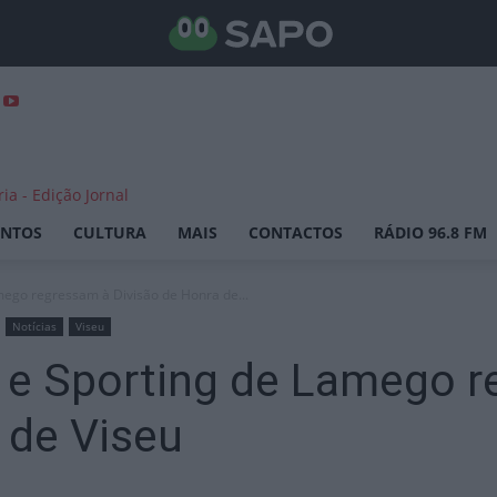
ENTOS
CULTURA
MAIS
CONTACTOS
RÁDIO 96.8 FM
mego regressam à Divisão de Honra de...
Notícias
Viseu
s e Sporting de Lamego 
 de Viseu