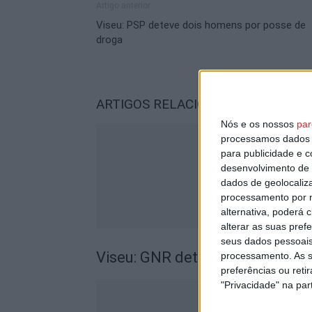
Artigo anterior
Viseu: PSP deteve dois homens por posse de
droga
ARTIGOS RELACIONADOS
Mais do a
Nós e os nossos
par
processamos dados p
para publicidade e 
desenvolvimento de 
dados de geolocaliza
processamento por n
alternativa, poderá
alterar as suas pref
seus dados pessoais
Viseu: GNR detém sete suspeito
processamento. As s
preferências ou reti
"Privacidade" na part