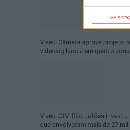
MAIS OP
Viseu: Câmara aprova projeto p
videovigilância em quatro zona
Viseu: CIM Dão Lafões investiu
que envolveram mais de 27 mil