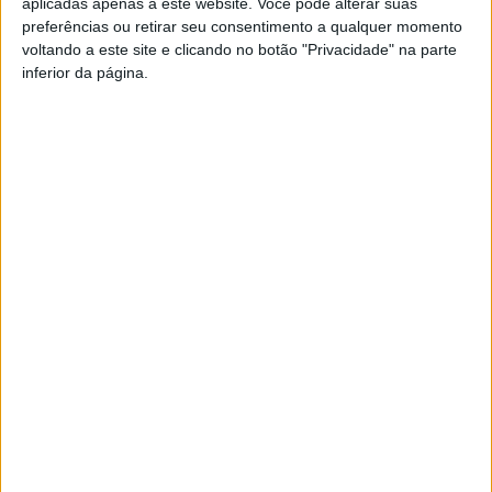
aplicadas apenas a este website. Você pode alterar suas
ainda decorre, com a decisão final sobre todas as
preferências ou retirar seu consentimento a qualquer momento
voltando a este site e clicando no botão "Privacidade" na parte
inscrições, incluindo a do Estrela da Amadora, prevista
inferior da página.
para o dia 30.
Esta e outras notícias para ouvir na Estação Diária – 96.8
FM ou em
www.968.fm
Pub
TAGS
Futebol
I Liga
Tondela