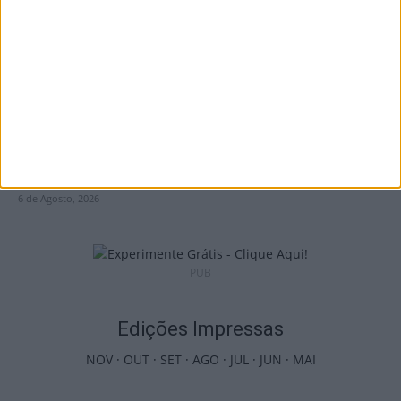
6 de Agosto, 2026
Viseu: APCVD vai instalar nova sede no
Centro Histórico após investimento...
6 de Agosto, 2026
PUB
Edições Impressas
NOV
·
OUT
·
SET
·
AGO
·
JUL
·
JUN
·
MAI