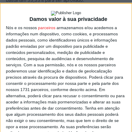
bastariam 33,33% para ser aprovado.
A decisão foi comunicada ao Tribunal Judicial da
Damos valor à sua privacidade
Comarca de Lisboa Oeste – Juízo de Comércio de Sintra,
Nós e os nossos
parceiros
armazenamos e/ou acedemos a
que deverá homologar o plano nos próximos dias.
informações num dispositivo, como cookies, e processamos
dados pessoais, como identificadores únicos e informações
Com a aprovação, a dívida do Estrela da Amadora reduz-
padrão enviadas por um dispositivo para publicidade e
conteúdos personalizados, medição de publicidade e
se para menos de metade, de 20 milhões de euros para
conteúdos, pesquisa de audiências e desenvolvimento de
menos de 10 milhões, dando ao clube da Reboleira a
serviços.
Com a sua permissão, nós e os nossos parceiros
possibilidade de cumprir os requisitos de inscrição nas
poderemos usar identificação e dados de geolocalização
competições profissionais de 2026/27, junto da Liga
precisos através da procura de dispositivos. Poderá clicar para
consentir o processamento por nossa parte e pela parte dos
Portuguesa de Futebol Profissional (LPFP).
nossos 1731 parceiros, conforme descrito acima. Em
alternativa, poderá clicar para recusar o consentimento ou para
Esta evolução afasta, para já, a possibilidade de o
aceder a informações mais pormenorizadas e alterar as suas
Tondela, herdar a vaga na I Liga por via do não
preferências antes de dar consentimento.
Tenha em atenção
que algum processamento dos seus dados pessoais poderá
licenciamento do Estrela da Amadora.
não exigir o seu consentimento, mas que tem o direito de se
opor a esse processamento. As suas preferências serão
O período de licenciamento das sociedades desportivas