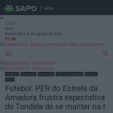
MENU
21.2
C
Viseu
Quinta-feira, 6 de Agosto de 2026
Estação Diária – Edição Jornal
Início
Desporto
Desporto
Destaques
Informação
Informação Regional
Notícias
Viseu
Futebol: PER do Estrela da
Amadora frustra expectativa
do Tondela de se manter na I