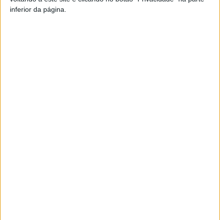
inferior da página.
Artigo anterior
Próximo artigo
Viseu: Bestiário leva ‘Homo
Tondela: Postos de turismo
Sacer’ ao palco do Teatro
com aumento de procura em
Viriato
2023
ARTIGOS RELACIONADOS
Mais do autor