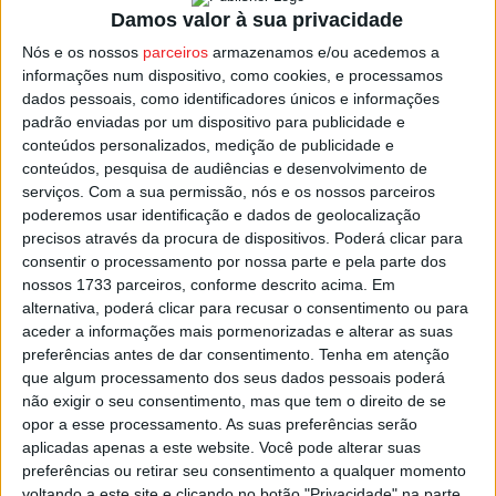
com o
São
Vicente
Pereira
e
Os
Repesenses
também
Damos valor à sua privacidade
não fizeram melhor e foram batidos por 2-o pelo
Nós e os nossos
parceiros
armazenamos e/ou acedemos a
Florgrade
.
informações num dispositivo, como cookies, e processamos
dados pessoais, como identificadores únicos e informações
padrão enviadas por um dispositivo para publicidade e
Assim, as oito equipas no sorteio da 2.ª Eliminatória
conteúdos personalizados, medição de publicidade e
desta II Taça Interdistrital Aveiro – Viseu, em futebol
conteúdos, pesquisa de audiências e desenvolvimento de
Sub23, serão todas filiadas da Associação de Futebol de
serviços.
Com a sua permissão, nós e os nossos parceiros
poderemos usar identificação e dados de geolocalização
Aveiro.
precisos através da procura de dispositivos. Poderá clicar para
consentir o processamento por nossa parte e pela parte dos
Esta e outras notícias para ouvir na Estação Diária – 96.8
nossos 1733 parceiros, conforme descrito acima. Em
FM ou em
www.968.fm
alternativa, poderá clicar para recusar o consentimento ou para
aceder a informações mais pormenorizadas e alterar as suas
preferências antes de dar consentimento.
Tenha em atenção
Pub
que algum processamento dos seus dados pessoais poderá
não exigir o seu consentimento, mas que tem o direito de se
opor a esse processamento. As suas preferências serão
aplicadas apenas a este website. Você pode alterar suas
TAGS
Futebol
Sub-23
Taça Interdistrital
Viseu
preferências ou retirar seu consentimento a qualquer momento
voltando a este site e clicando no botão "Privacidade" na parte