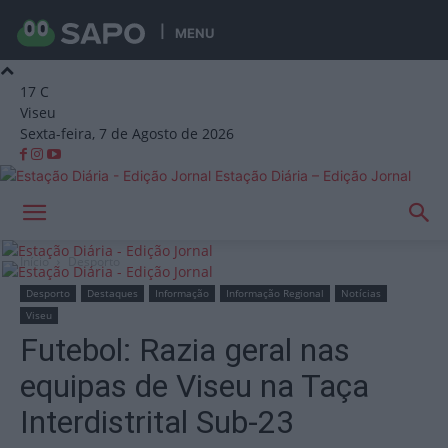
MENU
17
C
Viseu
Sexta-feira, 7 de Agosto de 2026
Estação Diária – Edição Jornal
Início
Desporto
Desporto
Destaques
Informação
Informação Regional
Notícias
Viseu
Futebol: Razia geral nas
equipas de Viseu na Taça
Interdistrital Sub-23