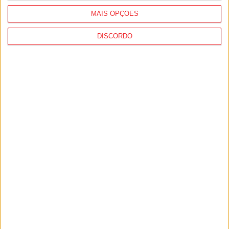
MAIS OPÇÕES
DISCORDO
Desporto: GNR registou quase 1.500
incidentes em eventos desportivos, mais
de 90% no futebol