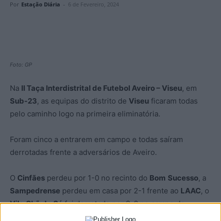
Por
Estação Diária
-
6 de Fevereiro, 2024
Foto: GP
Na
II Taça Interdistrital de Futebol Aveiro – Viseu
, em
Sub-23
, as equipas do distrito de
Viseu
ficaram todas
pelo caminho logo na primeira eliminatória.
Foram cinco a entrarem em campo e todas saíram
derrotadas frente a adversários de Aveiro.
O
Cinfães
perdeu por 1-0 no recinto do
Bom
Sucesso
, a
Sampedrense
perdeu em casa por 2-1 frente ao
LAAC
, o
Vila
Chã
de
Sá
foi derrotado por 2-0 no campo do
Válega
, o
Santacombadense
perdeu em casa por 2-0