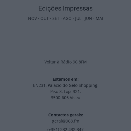
Edições Impressas
NOV
·
OUT
·
SET
·
AGO
·
JUL
·
JUN
·
MAI
Voltar à Rádio 96.8FM
Estamos em:
EN231, Palácio do Gelo Shopping,
Piso 3, Loja 321,
3500-606 Viseu
Contactos gerais:
geral@968.fm
(+351) 232 432 347