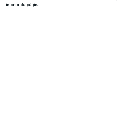
inferior da página.
Artigo anterior
Próximo artigo
Viseu: GNR reforçou
Mangualde: Incêndio já em
patrulhamento de prevenção
fase de rescaldo
aos incêndios
ARTIGOS RELACIONADOS
Mais do autor