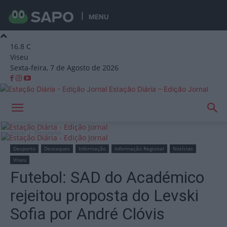
MENU
16.8
C
Viseu
Sexta-feira, 7 de Agosto de 2026
Estação Diária – Edição Jornal
Início
Desporto
Desporto
Destaques
Informação
Informação Regional
Notícias
Viseu
Futebol: SAD do Académico
rejeitou proposta do Levski
Sofia por André Clóvis