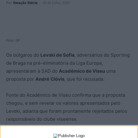
Por
Estação Diária
-
29 de Julho, 2025
Foto: GP
Os búlgaros do
Levski de Sofia
, adversários do Sporting
de Braga na pré-eliminatória da Liga Europa,
apresentaram à SAD do
Académico de Viseu
uma
proposta por
André
Clóvis
, que foi recusada.
Fonte do Académico de Viseu confirma que a proposta
chegou, e sem revelar os valores apresentados pelo
Levski, adianta que foram prontamente rejeitados pelos
responsáveis do clube viseense.
A imprensa búlgara adianta que o Levski pretende voltar