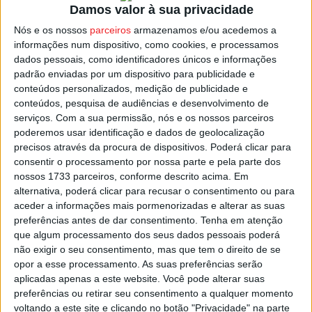
Damos valor à sua privacidade
à carga e subir a oferta pelo passe do ponta de lança
brasileiro que está no último ano de contrato com o
Nós e os nossos
parceiros
armazenamos e/ou acedemos a
informações num dispositivo, como cookies, e processamos
Académico de Viseu.
dados pessoais, como identificadores únicos e informações
padrão enviadas por um dispositivo para publicidade e
André Clóvis tem sido um dos jogadores em destaque na
conteúdos personalizados, medição de publicidade e
pré-época do Académico de Viseu e ainda no último
conteúdos, pesquisa de audiências e desenvolvimento de
serviços.
Com a sua permissão, nós e os nossos parceiros
apronto frente ao São João de Ver apontou um hat-trick.
poderemos usar identificação e dados de geolocalização
precisos através da procura de dispositivos. Poderá clicar para
Esta e outras notícias para ouvir na Estação Diária – 96.8
consentir o processamento por nossa parte e pela parte dos
FM ou em
www.968.fm
.
nossos 1733 parceiros, conforme descrito acima. Em
alternativa, poderá clicar para recusar o consentimento ou para
aceder a informações mais pormenorizadas e alterar as suas
Pub
preferências antes de dar consentimento.
Tenha em atenção
que algum processamento dos seus dados pessoais poderá
não exigir o seu consentimento, mas que tem o direito de se
opor a esse processamento. As suas preferências serão
TAGS
Académico de Viseu
Futebol
Viseu
aplicadas apenas a este website. Você pode alterar suas
preferências ou retirar seu consentimento a qualquer momento
voltando a este site e clicando no botão "Privacidade" na parte