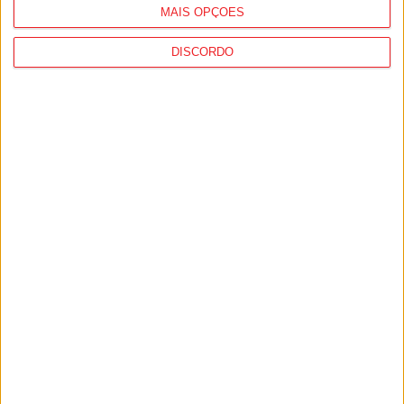
MAIS OPÇÕES
DISCORDO
Desporto: GNR registou quase 1.500
incidentes em eventos desportivos, mais
de 90% no futebol