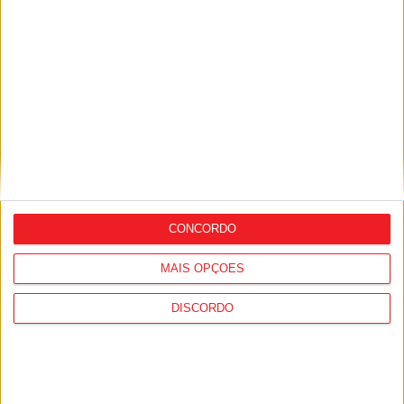
Futebol: Académico de Viseu já inscreveu
Andro Babić na Liga
CONCORDO
MAIS OPÇÕES
DISCORDO
Futebol Feminino: Mais três reforços
para a estreia das Sub-19 do Tondela na
2.ª Divisão Nacional