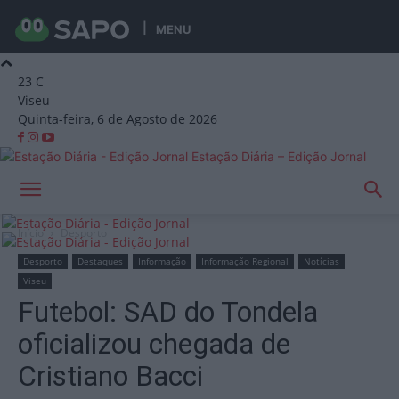
MENU
23
C
Viseu
Quinta-feira, 6 de Agosto de 2026
Estação Diária – Edição Jornal
Início
Desporto
Desporto
Destaques
Informação
Informação Regional
Notícias
Viseu
Futebol: SAD do Tondela
oficializou chegada de
Cristiano Bacci