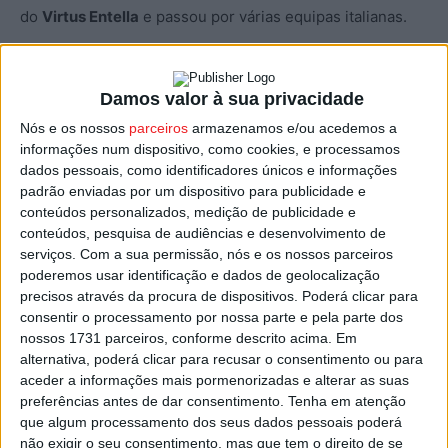
do
Virtus Entella
e passou por várias equipas italianas.
A primeira experiência no futebol português aconteceu
ao serviço do
Olhanense
, seguindo-se passagens pelo
Damos valor à sua privacidade
Boavista
e também pelo
Moreirense
.
Nós e os nossos
parceiros
armazenamos e/ou acedemos a
informações num dispositivo, como cookies, e processamos
dados pessoais, como identificadores únicos e informações
Mais recentemente, orientou o
Panserraikos
, da
padrão enviadas por um dispositivo para publicidade e
Superliga grega, de onde chega agora para treinar o
conteúdos personalizados, medição de publicidade e
Tondela, atual
17.º e penúltimo classificado da I Liga
.
conteúdos, pesquisa de audiências e desenvolvimento de
serviços.
Com a sua permissão, nós e os nossos parceiros
Nas primeiras declarações como novo timoneiro do
poderemos usar identificação e dados de geolocalização
precisos através da procura de dispositivos. Poderá clicar para
Tondela, Bacci afirmou ter chegado a “um clube
consentir o processamento por nossa parte e pela parte dos
histórico”, que já defrontou por várias vezes.
nossos 1731 parceiros, conforme descrito acima. Em
alternativa, poderá clicar para recusar o consentimento ou para
Aos adeptos deixou ainda uma garantia: “Se há coisa que
aceder a informações mais pormenorizadas e alterar as suas
preferências antes de dar consentimento.
Tenha em atenção
nunca poderá faltar é a atitude. Não só dentro de campo
que algum processamento dos seus dados pessoais poderá
e na componente física, mas a atitude que se quer ver e
não exigir o seu consentimento, mas que tem o direito de se