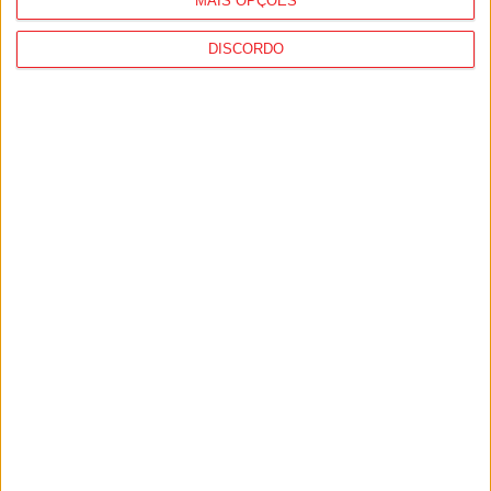
MAIS OPÇÕES
DISCORDO
Viseu: GNR deteve 13 pessoas e registou
364 infrações rodoviárias numa semana