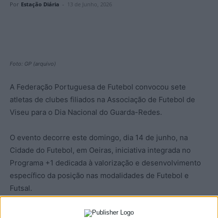
Por
Estação Diária
-
13 de Junho, 2026
Foto: GP (arquivo)
A Federação Portuguesa de Futebol convocou sete
atletas de clubes filiados na Associação de Futebol de
Viseu para o Dia Nacional do Guarda-Redes.
O evento decorre este domingo, dia 14 de junho, na
Cidade do Futebol, em Oeiras, iniciativa integrada no
Programa +1 dedicada à valorização e desenvolvimento
específico da posição nas modalidades de Futebol e
Futsal.
Os sete convocados são Jaime Figueiredo e Tomás