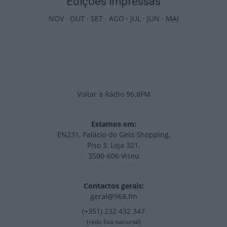
Edições Impressas
NOV
·
OUT
·
SET
·
AGO
·
JUL
·
JUN
·
MAI
Voltar à Rádio 96.8FM
Estamos em:
EN231, Palácio do Gelo Shopping,
Piso 3, Loja 321,
3500-606 Viseu
Contactos gerais:
geral@968.fm
(+351) 232 432 347
(rede fixa nacional)