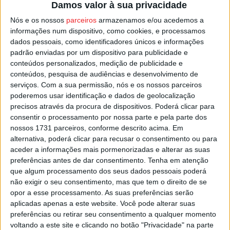
Damos valor à sua privacidade
Duarte, do Académico de Viseu, Aurora Ribeiro, do
Nós e os nossos
parceiros
armazenamos e/ou acedemos a
Oliveira de Frades, e Sara Neto, do Dínamo Clube da
informações num dispositivo, como cookies, e processamos
Estação, no futebol. No futsal, foram chamados Francisco
dados pessoais, como identificadores únicos e informações
Semblano, do Nespereira, Tomás Gouveia, do Grupo
padrão enviadas por um dispositivo para publicidade e
Desportivo da Pesqueira, e Inês Oliveira, dos Gigantes
conteúdos personalizados, medição de publicidade e
conteúdos, pesquisa de audiências e desenvolvimento de
de Mangualde.
serviços.
Com a sua permissão, nós e os nossos parceiros
poderemos usar identificação e dados de geolocalização
Esta e outras notícias para ouvir na Estação Diária – 96.8
precisos através da procura de dispositivos. Poderá clicar para
FM ou em
www.968.fm
consentir o processamento por nossa parte e pela parte dos
nossos 1731 parceiros, conforme descrito acima. Em
alternativa, poderá clicar para recusar o consentimento ou para
Pub
aceder a informações mais pormenorizadas e alterar as suas
preferências antes de dar consentimento.
Tenha em atenção
que algum processamento dos seus dados pessoais poderá
não exigir o seu consentimento, mas que tem o direito de se
TAGS
AF Viseu
Viseu
opor a esse processamento. As suas preferências serão
aplicadas apenas a este website. Você pode alterar suas
preferências ou retirar seu consentimento a qualquer momento
voltando a este site e clicando no botão "Privacidade" na parte