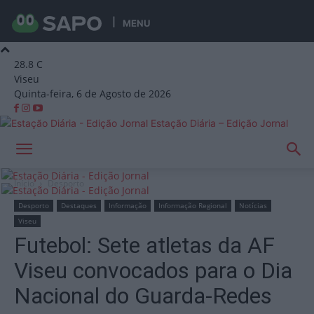
MENU
28.8
C
Viseu
Quinta-feira, 6 de Agosto de 2026
Estação Diária – Edição Jornal
Início
Desporto
Desporto
Destaques
Informação
Informação Regional
Notícias
Viseu
Futebol: Sete atletas da AF
Viseu convocados para o Dia
Nacional do Guarda-Redes