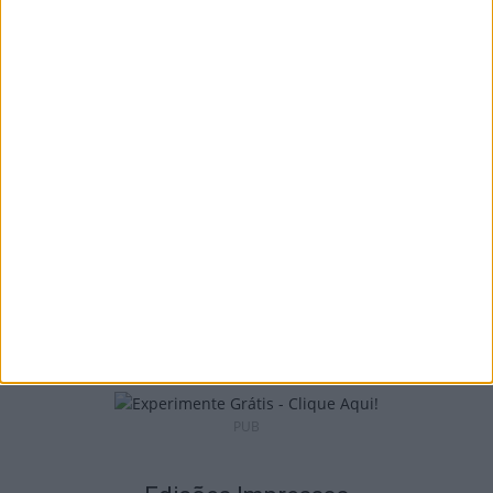
Viseu: CIM Dão Lafões investiu 350 mil
euros em projetos educativos...
6 de Agosto, 2026
Viseu: APCVD vai instalar nova sede no
Centro Histórico após investimento...
6 de Agosto, 2026
PUB