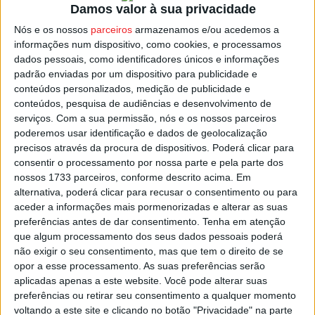
Damos valor à sua privacidade
forma direta com Os Belenenses, com quem chegaram à
última jornada em igualdade pontual, mas com vantagem
Nós e os nossos
parceiros
armazenamos e/ou acedemos a
informações num dispositivo, como cookies, e processamos
nos critérios de desempate.
dados pessoais, como identificadores únicos e informações
padrão enviadas por um dispositivo para publicidade e
Os azuis do Restelo acompanham Boavista e
conteúdos personalizados, medição de publicidade e
Sacavenense na descida à II Divisão Nacional de juvenis,
conteúdos, pesquisa de audiências e desenvolvimento de
serviços.
Com a sua permissão, nós e os nossos parceiros
de onde chegam para o escalão principal as equipas do
poderemos usar identificação e dados de geolocalização
Sporting Farense, Beira-Mar e Alverca.
precisos através da procura de dispositivos. Poderá clicar para
consentir o processamento por nossa parte e pela parte dos
Esta e outras notícias para ouvir na Estação Diária –
nossos 1733 parceiros, conforme descrito acima. Em
alternativa, poderá clicar para recusar o consentimento ou para
96.8 FM e ainda em
ED Jornal
aceder a informações mais pormenorizadas e alterar as suas
preferências antes de dar consentimento.
Tenha em atenção
Pub
que algum processamento dos seus dados pessoais poderá
não exigir o seu consentimento, mas que tem o direito de se
opor a esse processamento. As suas preferências serão
aplicadas apenas a este website. Você pode alterar suas
TAGS
Futebol
Sub-17
Tondela
preferências ou retirar seu consentimento a qualquer momento
voltando a este site e clicando no botão "Privacidade" na parte