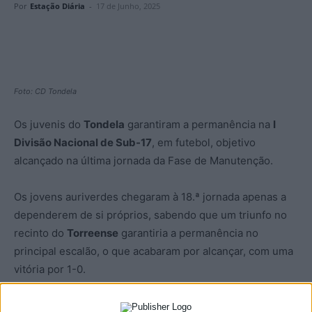
Por
Estação Diária
-
17 de Junho, 2025
Foto: CD Tondela
Os juvenis do
Tondela
garantiram a permanência na
I
Divisão Nacional de Sub-17
, em futebol, objetivo
alcançado na última jornada da Fase de Manutenção.
Os jovens auriverdes chegaram à 18.ª jornada apenas a
dependerem de si próprios, sabendo que um triunfo no
recinto do
Torreense
garantiria a permanência no
principal escalão, o que acabaram por alcançar, com uma
vitória por 1-0.
O Tondela garantiu assim a última vaga, que discutia de