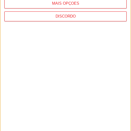
MAIS OPÇÕES
DISCORDO
Futebol: David Silva apita Benfica-
Académico de Viseu e Flávio Lima o
Tondela-Amarante