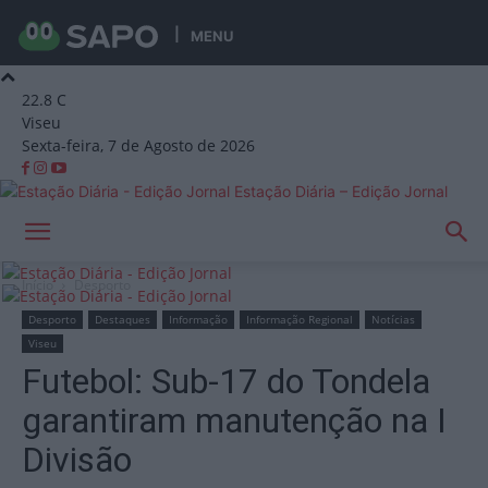
MENU
22.8
C
Viseu
Sexta-feira, 7 de Agosto de 2026
Estação Diária – Edição Jornal
Início
Desporto
Desporto
Destaques
Informação
Informação Regional
Notícias
Viseu
Futebol: Sub-17 do Tondela
garantiram manutenção na I
Divisão